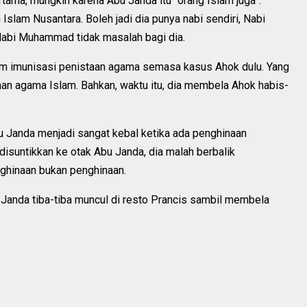
tama, mungkin karena Abu Janda itu “orang Islam juga”.
slam Nusantara. Boleh jadi dia punya nabi sendiri, Nabi
Nabi Muhammad tidak masalah bagi dia.
ram imunisasi penistaan agama semasa kasus Ahok dulu. Yang
aan agama Islam. Bahkan, waktu itu, dia membela Ahok habis-
 Janda menjadi sangat kebal ketika ada penghinaan
disuntikkan ke otak Abu Janda, dia malah berbalik
ghinaan bukan penghinaan.
u Janda tiba-tiba muncul di resto Prancis sambil membela