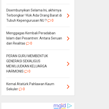
Disembunyikan Selama Ini, akhirnya
Terbongkar ! Kok Ada Orang Barat di
Tubuh Kepengurusan NU ?
0
Menggagas Kembali Peradaban
Islam dari Pesantren: Antara Seruan
dan Realitas
0
PERAN GURU MEMBENTUK
GENERASI SEKALIGUS
MEWUJUDKAN KELUARGA
HARMONIS
0
Kemal Atatürk Pahlawan Kaum
Sekuler
0