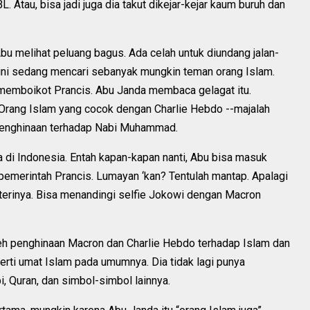
 Atau, bisa jadi juga dia takut dikejar-kejar kaum buruh dan
bu melihat peluang bagus. Ada celah untuk diundang jalan-
t ini sedang mencari sebanyak mungkin teman orang Islam.
 memboikot Prancis. Abu Janda membaca gelagat itu.
. Orang Islam yang cocok dengan Charlie Hebdo --majalah
 penghinaan terhadap Nabi Muhammad.
a di Indonesia. Entah kapan-kapan nanti, Abu bisa masuk
h pemerintah Prancis. Lumayan ‘kan? Tentulah mantap. Apalagi
terinya. Bisa menandingi selfie Jokowi dengan Macron
leh penghinaan Macron dan Charlie Hebdo terhadap Islam dan
erti umat Islam pada umumnya. Dia tidak lagi punya
i, Quran, dan simbol-simbol lainnya.