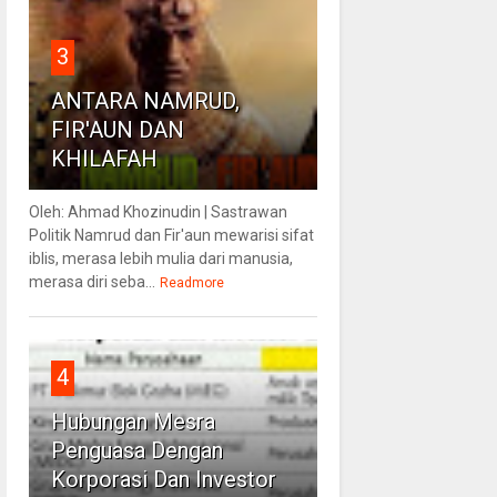
3
ANTARA NAMRUD,
FIR'AUN DAN
KHILAFAH
Oleh: Ahmad Khozinudin | Sastrawan
Politik Namrud dan Fir'aun mewarisi sifat
iblis, merasa lebih mulia dari manusia,
merasa diri seba...
Readmore
4
Hubungan Mesra
Penguasa Dengan
Korporasi Dan Investor