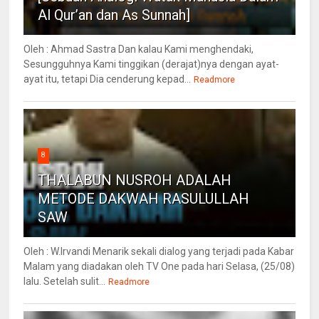
Al Qur’an dan As Sunnah]
Oleh : Ahmad Sastra Dan kalau Kami menghendaki,
Sesungguhnya Kami tinggikan (derajat)nya dengan ayat-
ayat itu, tetapi Dia cenderung kepad...
Readmore
8
THALABUN NUSROH ADALAH
METODE DAKWAH RASULULLAH
SAW
Oleh : W.Irvandi Menarik sekali dialog yang terjadi pada Kabar
Malam yang diadakan oleh TV One pada hari Selasa, (25/08)
lalu. Setelah sulit...
Readmore