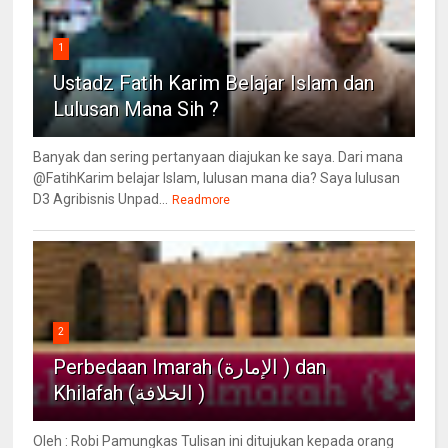
1
Ustadz Fatih Karim Belajar Islam dan
Lulusan Mana Sih ?
Banyak dan sering pertanyaan diajukan ke saya. Dari mana
@FatihKarim belajar Islam, lulusan mana dia? Saya lulusan
D3 Agribisnis Unpad...
Readmore
2
Perbedaan Imarah (الإمارة ) dan
Khilafah (الخلافة )
Oleh : Robi Pamungkas Tulisan ini ditujukan kepada orang