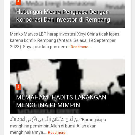
4
Hubungan Mesra Penguasa Dengan
Korporasi Dan Investor di Rempang
Menko Marves LBP harap investasi Xinyi China tidak lepas
karena konflik Rempang (Antara, Selasa, 19 September
2023). Saya pikir kita pun dem...
Readmore
5
MEMAHAMI HADITS LARANGAN
MENGHINA PEMIMPIN
مَنْ أَهَانَ سُلْطَانَ اللَّهِ فِي الْأَرْضِ أَهَانَهُ اللَّهُ "Barangsiapa
menghina pemimpin Allah di bumi, Allah akan
menghinakannya....
Readmore