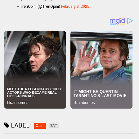
— TrenOpini (@TrenOpini)
February 3, 2025
LABEL:
Opini
3771