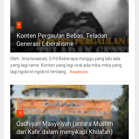
9
Konten Pergaulan Bebas, Teladan
Generasi Liberalisme
Oleh : Ima Isnawati, S.Pd Beberapa minggu yang lalu ada
yang lagi rame. Konten yang lagi viral ada mba-mba yang
lagi ngobrol-ngobrol tentang...
Readmore
10
Qadhiyah Masyiriyah (antara Muslim
dan Kafir dalam menyikapi Khilafah)