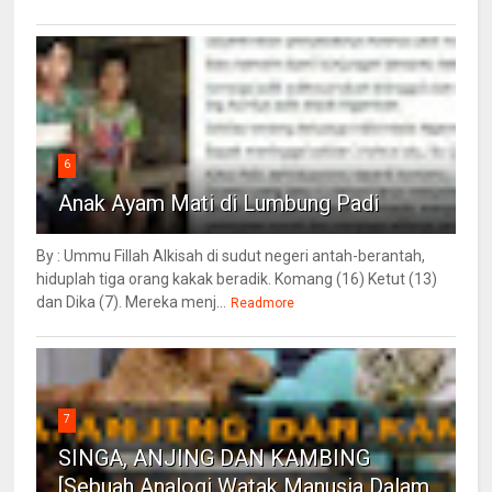
6
Anak Ayam Mati di Lumbung Padi
By : Ummu Fillah Alkisah di sudut negeri antah-berantah,
hiduplah tiga orang kakak beradik. Komang (16) Ketut (13)
dan Dika (7). Mereka menj...
Readmore
7
SINGA, ANJING DAN KAMBING
[Sebuah Analogi Watak Manusia Dalam