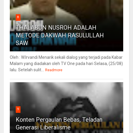
8
THALABUN NUSROH ADALAH
METODE DAKWAH RASULULLAH
SAW
Oleh : W.Irvandi Menarik sekali dialog yang terjadi pada Kabar
Malam yang diadakan oleh TV One pada hari Selasa, (25/08)
lalu. Setelah sulit...
Readmore
9
Konten Pergaulan Bebas, Teladan
Generasi Liberalisme