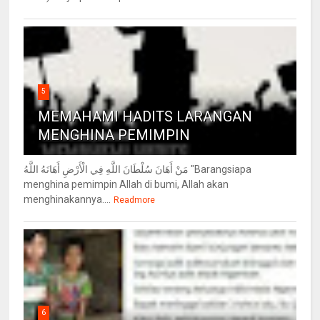
5
MEMAHAMI HADITS LARANGAN
MENGHINA PEMIMPIN
مَنْ أَهَانَ سُلْطَانَ اللَّهِ فِي الْأَرْضِ أَهَانَهُ اللَّهُ "Barangsiapa
menghina pemimpin Allah di bumi, Allah akan
menghinakannya....
Readmore
6