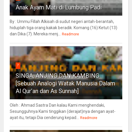
Anak Ayam Mati di Lumbung Padi
By : Ummu Fillah Alkisah di sudut negeri antah-berantah,
hiduplah tiga orang kakak beradik. Komang (16) Ketut (13)
dan Dika (7). Mereka menj...
Readmore
7
SINGA, ANJING DAN KAMBING
[Sebuah Analogi Watak Manusia Dalam
Al Qur’an dan As Sunnah]
Oleh : Ahmad Sastra Dan kalau Kami menghendaki,
Sesungguhnya Kami tinggikan (derajat)nya dengan ayat-
ayat itu, tetapi Dia cenderung kepad...
Readmore