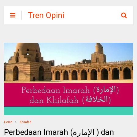
Tren Opini
Home
Khilafah
Perbedaan Imarah (الإمارة ) dan