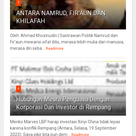
3
ANTARA NAMRUD, FIR'AUN DAN
KHILAFAH
Oleh: Ahmad Khozinudin | Sastrawan Politik Namrud dan
Fir'aun mewarisi sifat iblis, merasa lebih mulia dari manusia,
merasa diri seba...
Readmore
4
Hubungan Mesra Penguasa Dengan
Korporasi Dan Investor di Rempang
Menko Marves LBP harap investasi Xinyi China tidak lepas
karena konflik Rempang (Antara, Selasa, 19 September
2023). Saya pikir kita pun dem...
Readmore