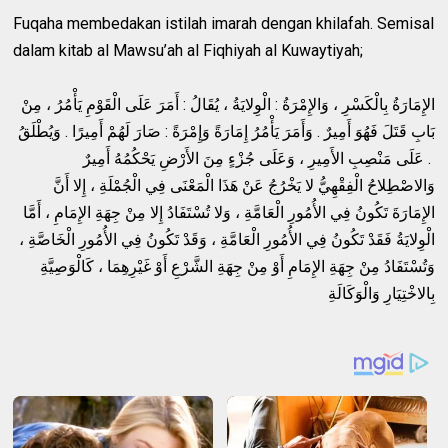
Fuqaha membedakan istilah imarah dengan khilafah. Semisal
dalam kitab al Mawsu’ah al Fiqhiyah al Kuwaytiyah;
الإِمَارَةُ بِالْكَسْرِ ، وَالإِمْرَةُ : الْوِلايَةُ ، يُقَالُ : أَمَرَ عَلَى الْقَوْمِ يَأْمُرُ ، مِنْ
بَابِ قَتَلَ فَهُوَ أَمِيرٌ . وَأَمَرَ يَأْمُرُ إِمَارَةً وَإِمْرَةً : صَارَ لَهُمْ أَمِيرًا . وَيُطْلَقُ
عَلَى مَنْصِبِ الأَمِيرِ ، وَعَلَى جُزْءٍ مِنَ الأَرْضِ يَحْكُمُهُ أَمِيرٌ .
وَالاصْطِلاحُ الْفِقْهِيُّ لا يَخْرُجُ عَنْ هَذَا الْمَعْنَى فِي الْجُمْلَةِ ، إِلا أَنَّ
الإِمَارَةَ تَكُونُ فِي الأُمُورِ الْعَامَّةِ ، وَلا تُسْتَفَادُ إِلا مِنْ جِهَةِ الإِمَامِ ، أَمَّا
الْوِلايَةُ فَقَدْ تَكُونُ فِي الأُمُورِ الْعَامَّةِ ، وَقَدْ تَكُونُ فِي الأُمُورِ الْخَاصَّةِ ،
وَتُسْتَفَادُ مِنْ جِهَةِ الإِمَامِ أَوْ مِنْ جِهَةِ الشَّرْعِ أَوْ غَيْرِهِمَا ، كَالْوَصِيَّةِ
بِالاخْتِيَارِ وَالْوَكَالَةِ