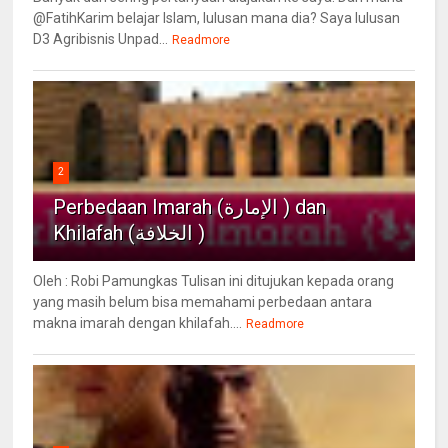
@FatihKarim belajar Islam, lulusan mana dia? Saya lulusan
D3 Agribisnis Unpad...
Readmore
2
Perbedaan Imarah (الإمارة ) dan
Khilafah (الخلافة )
Oleh : Robi Pamungkas Tulisan ini ditujukan kepada orang
yang masih belum bisa memahami perbedaan antara
makna imarah dengan khilafah....
Readmore