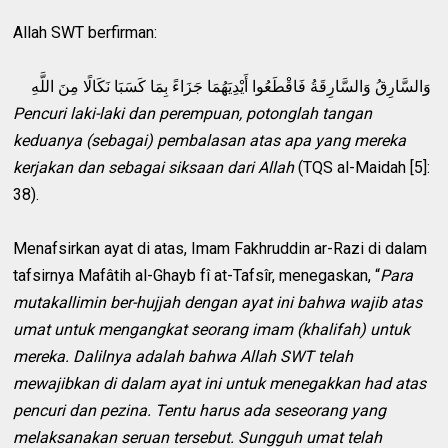
Allah SWT berfirman:
وَالسَّارِقُ وَالسَّارِقَةُ فَاقْطَعُوا أَيْدِيَهُمَا جَزَاءً بِمَا كَسَبَا نَكَالًا مِنَ اللَّهِ
Pencuri laki-laki dan perempuan, potonglah tangan
keduanya (sebagai) pembalasan atas apa yang mereka
kerjakan dan sebagai siksaan dari Allah
(TQS al-Maidah [5]:
38).
Menafsirkan ayat di atas, Imam Fakhruddin ar-Razi di dalam
tafsirnya Mafâtih al-Ghayb fî at-Tafsîr, menegaskan, “
Para
mutakallimin ber-hujjah dengan ayat ini bahwa wajib atas
umat untuk mengangkat seorang imam (khalifah) untuk
mereka. Dalilnya adalah bahwa Allah SWT telah
mewajibkan di dalam ayat ini untuk menegakkan had atas
pencuri dan pezina. Tentu harus ada seseorang yang
melaksanakan seruan tersebut. Sungguh umat telah