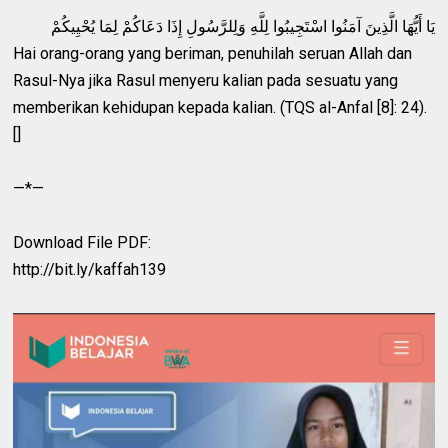
يَا أَيُّهَا الَّذِينَ آمَنُوا اسْتَجِيبُوا لِلَّهِ وَلِلرَّسُولِ إِذَا دَعَاكُمْ لِمَا يُحْيِيكُمْ
Hai orang-orang yang beriman, penuhilah seruan Allah dan
Rasul-Nya jika Rasul menyeru kalian pada sesuatu yang
memberikan kehidupan kepada kalian. (TQS al-Anfal [8]: 24).
[]
—*—
Download File PDF:
http://bit.ly/kaffah139