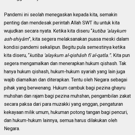
Pandemi ini seolah menegaskan kepada kita, semakin
penting dan mendesak perintah Allah SWT itu untuk kita
wujudkan secara nyata. Ketika kita diseru “
kutiba ‘alaykum
ash-shiyâm
”, kita segera melaksanakan puasa meski dalam
kondisi pandemi sekalipun. Begitu pula semestinya ketika
kita diseru, “
kutiba ‘alaykum al-qishâsh fî al-qatla.”.
Kita pun
segera mengamalkan dan menerapkan hukum qishash. Tak
hanya hukum qishash, hukum-hukum syariah yang lain juga
wajib diamalkan dan diterapkan. Tentu oleh Negara sebagai
pihak yang berwenang. Hukum cambuk bagi pezina ghayru
muhshan dan rajam bagi pezina muhshan, pengambilan zakat
secara paksa dari para muzakki yang enggan, pengaturan
kekayaan milik umum, hukuman potong tangan bagi pencuri,
dan hukum-hukum lainnya, semua harus dilakukan oleh
Negara.