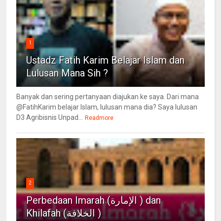
1
Ustadz Fatih Karim Belajar Islam dan
Lulusan Mana Sih ?
Banyak dan sering pertanyaan diajukan ke saya. Dari mana
@FatihKarim belajar Islam, lulusan mana dia? Saya lulusan
D3 Agribisnis Unpad...
Readmore
2
Perbedaan Imarah (الإمارة ) dan
Khilafah (الخلافة )