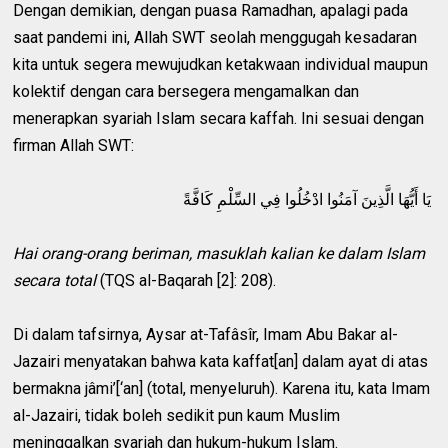
Dengan demikian, dengan puasa Ramadhan, apalagi pada
saat pandemi ini, Allah SWT seolah menggugah kesadaran
kita untuk segera mewujudkan ketakwaan individual maupun
kolektif dengan cara bersegera mengamalkan dan
menerapkan syariah Islam secara kaffah. Ini sesuai dengan
firman Allah SWT:
يَا أَيُّهَا الَّذِينَ آمَنُوا ادْخُلُوا فِي السِّلْمِ كَافَّةً
Hai orang-orang beriman, masuklah kalian ke dalam Islam
secara total
(TQS al-Baqarah [2]: 208).
Di dalam tafsirnya, Aysar at-Tafâsîr, Imam Abu Bakar al-
Jazairi menyatakan bahwa kata kaffat[an] dalam ayat di atas
bermakna jâmi’[‘an] (total, menyeluruh). Karena itu, kata Imam
al-Jazairi, tidak boleh sedikit pun kaum Muslim
meninggalkan syariah dan hukum-hukum Islam.