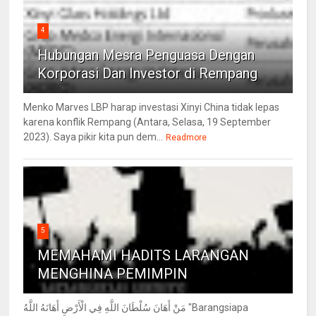
4
Hubungan Mesra Penguasa Dengan
Korporasi Dan Investor di Rempang
Menko Marves LBP harap investasi Xinyi China tidak lepas
karena konflik Rempang (Antara, Selasa, 19 September
2023). Saya pikir kita pun dem...
Readmore
5
MEMAHAMI HADITS LARANGAN
MENGHINA PEMIMPIN
مَنْ أَهَانَ سُلْطَانَ اللَّهِ فِي الْأَرْضِ أَهَانَهُ اللَّهُ "Barangsiapa