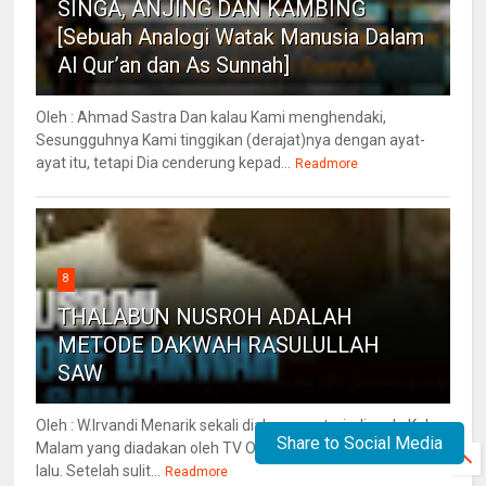
SINGA, ANJING DAN KAMBING
[Sebuah Analogi Watak Manusia Dalam
Al Qur’an dan As Sunnah]
Oleh : Ahmad Sastra Dan kalau Kami menghendaki,
Sesungguhnya Kami tinggikan (derajat)nya dengan ayat-
ayat itu, tetapi Dia cenderung kepad...
Readmore
8
THALABUN NUSROH ADALAH
METODE DAKWAH RASULULLAH
SAW
Oleh : W.Irvandi Menarik sekali dialog yang terjadi pada Kabar
Share to Social Media
Malam yang diadakan oleh TV One pada hari Selasa, (25/08)
lalu. Setelah sulit...
Readmore