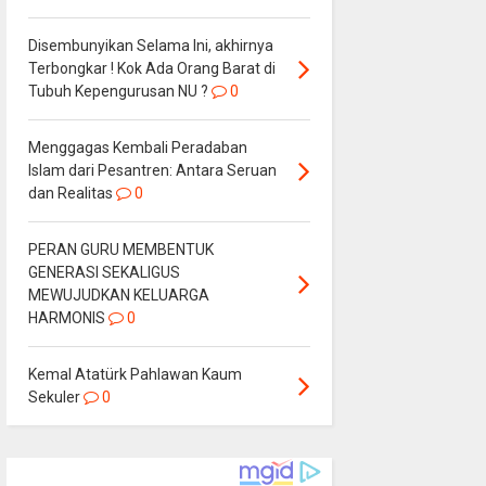
Disembunyikan Selama Ini, akhirnya
Terbongkar ! Kok Ada Orang Barat di
Tubuh Kepengurusan NU ?
0
Menggagas Kembali Peradaban
Islam dari Pesantren: Antara Seruan
dan Realitas
0
PERAN GURU MEMBENTUK
GENERASI SEKALIGUS
MEWUJUDKAN KELUARGA
HARMONIS
0
Kemal Atatürk Pahlawan Kaum
Sekuler
0