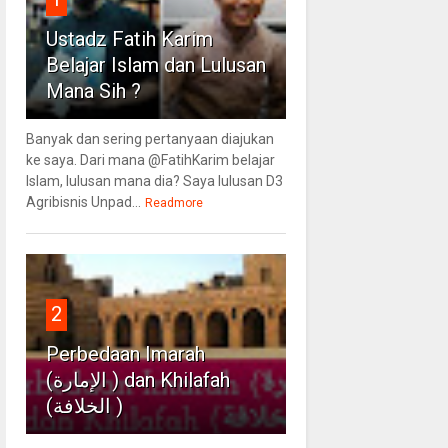
Ustadz Fatih Karim
Belajar Islam dan Lulusan
Mana Sih ?
Banyak dan sering pertanyaan diajukan
ke saya. Dari mana @FatihKarim belajar
Islam, lulusan mana dia? Saya lulusan D3
Agribisnis Unpad...
Readmore
2
Perbedaan Imarah
(الإمارة ) dan Khilafah
(الخلافة )