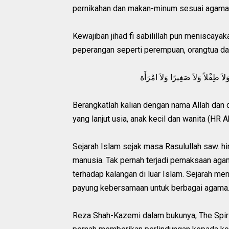
pernikahan dan makan-minum sesuai agama
Kewajiban jihad fi sabilillah pun meniscaya
peperangan seperti perempuan, orangtua da
وَلاَ طِفْلاً وَلاَ صَغِيرًا وَلاَ امْرَأَة
Berangkatlah kalian dengan nama Allah dan 
yang lanjut usia, anak kecil dan wanita (HR 
Sejarah Islam sejak masa Rasulullah saw. h
manusia. Tak pernah terjadi pemaksaan aga
terhadap kalangan di luar Islam. Sejarah me
payung kebersamaan untuk berbagai agama
Reza Shah-Kazemi dalam bukunya, The Spirit