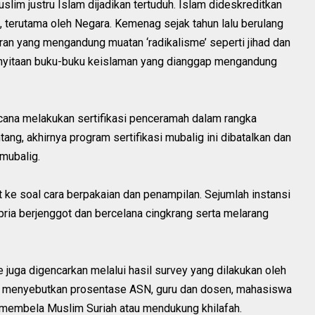
slim justru Islam dijadikan tertuduh. Islam dideskreditkan
, terutama oleh Negara. Kemenag sejak tahun lalu berulang
an yang mengandung muatan ‘radikalisme’ seperti jihad dan
penyitaan buku-buku keislaman yang dianggap mengandung
ana melakukan sertifikasi penceramah dalam rangka
ang, akhirnya program sertifikasi mubalig ini dibatalkan dan
 mubalig.
ke soal cara berpakaian dan penampilan. Sejumlah instansi
ia berjenggot dan bercelana cingkrang serta melarang
juga digencarkan melalui hasil survey yang dilakukan oleh
n menyebutkan prosentase ASN, guru dan dosen, mahasiswa
, membela Muslim Suriah atau mendukung khilafah.