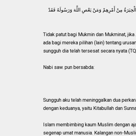
الْخِيَرَةُ مِنْ أَمْرِهِمْ وَمَنْ يَعْصِ اللَّهَ وَرَسُولَهُ فَقَدْ
Tidak patut bagi Mukmin dan Mukminat, jika
ada bagi mereka pilihan (lain) tentang urus
sungguh dia telah tersesat secara nyata (TQ
Nabi saw. pun bersabda:
Sungguh aku telah meninggalkan dua perkara
dengan keduanya, yaitu Kitabullah dan Sunna
Islam membimbing kaum Muslim dengan ajar
segenap umat manusia. Kalangan non-Musli