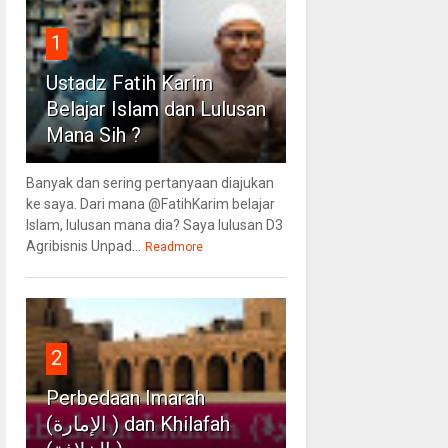
1
Ustadz Fatih Karim
Belajar Islam dan Lulusan
Mana Sih ?
Banyak dan sering pertanyaan diajukan
ke saya. Dari mana @FatihKarim belajar
Islam, lulusan mana dia? Saya lulusan D3
Agribisnis Unpad...
Readmore
2
Perbedaan Imarah
(الإمارة ) dan Khilafah