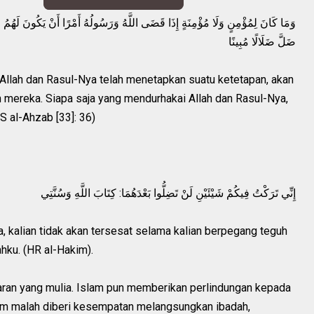
وَمَا كَانَ لِمُؤْمِنٍ وَلَا مُؤْمِنَةٍ إِذَا قَضَى اللَّهُ وَرَسُولُهُ أَمْرًا أَنْ يَكُونَ لَهُمُ 
ضَلَّ ضَلَالًا مُبِينًا
 Allah dan Rasul-Nya telah menetapkan suatu ketetapan, akan
an mereka. Siapa saja yang mendurhakai Allah dan Rasul-Nya,
S al-Ahzab [33]: 36)
إِنِّي تَرَكْتُ فِيكُمْ شَيْئَيْنِ لَنْ تَضِلُّوا بَعْدَهُمَا: كِتَابَ اللَّهِ وَسُنَّتِي
, kalian tidak akan tersesat selama kalian berpegang teguh
hku. (HR al-Hakim).
an yang mulia. Islam pun memberikan perlindungan kepada
m malah diberi kesempatan melangsungkan ibadah,