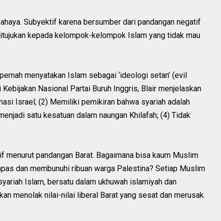
erbahaya. Subyektif karena bersumber dari pandangan negatif
l’ ditujukan kepada kelompok-kelompok Islam yang tidak mau
 pernah menyatakan Islam sebagai ‘ideologi setan’ (evil
Kebijakan Nasional Partai Buruh Inggris, Blair menjelaskan
timasi Israel; (2) Memiliki pemikiran bahwa syariah adalah
enjadi satu kesatuan dalam naungan Khilafah; (4) Tidak
ktif menurut pandangan Barat. Bagaimana bisa kaum Muslim
mpas dan membunuhi ribuan warga Palestina? Setiap Muslim
 syariah Islam, bersatu dalam ukhuwah islamiyah dan
an menolak nilai-nilai liberal Barat yang sesat dan merusak.