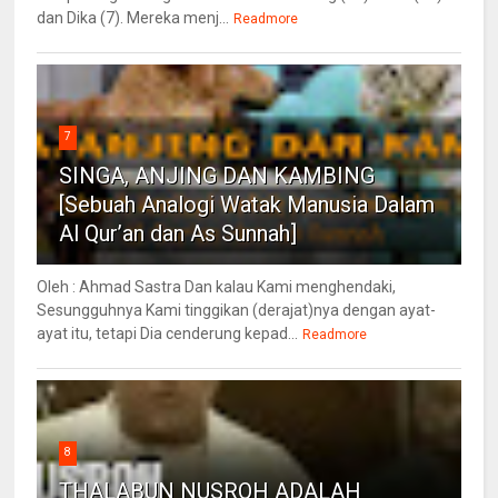
dan Dika (7). Mereka menj...
Readmore
7
SINGA, ANJING DAN KAMBING
[Sebuah Analogi Watak Manusia Dalam
Al Qur’an dan As Sunnah]
Oleh : Ahmad Sastra Dan kalau Kami menghendaki,
Sesungguhnya Kami tinggikan (derajat)nya dengan ayat-
ayat itu, tetapi Dia cenderung kepad...
Readmore
8
THALABUN NUSROH ADALAH