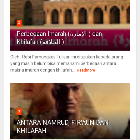
2
Perbedaan Imarah (الإمارة ) dan
Khilafah (الخلافة )
Oleh : Robi Pamungkas Tulisan ini ditujukan kepada orang
yang masih belum bisa memahami perbedaan antara
makna imarah dengan khilafah....
Readmore
3
ANTARA NAMRUD, FIR'AUN DAN
KHILAFAH