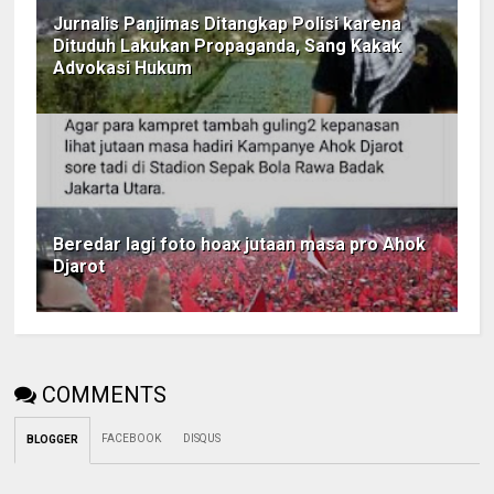
Jurnalis Panjimas Ditangkap Polisi karena
Dituduh Lakukan Propaganda, Sang Kakak
Advokasi Hukum
Beredar lagi foto hoax jutaan masa pro Ahok
Djarot
COMMENTS
FACEBOOK
DISQUS
BLOGGER