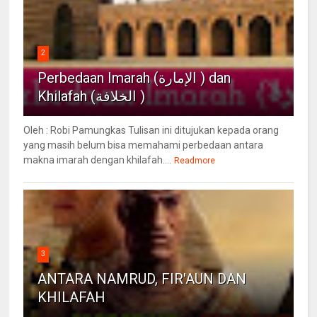
2
Perbedaan Imarah (الإمارة ) dan
Khilafah (الخلافة )
Oleh : Robi Pamungkas Tulisan ini ditujukan kepada orang
yang masih belum bisa memahami perbedaan antara
makna imarah dengan khilafah....
Readmore
3
ANTARA NAMRUD, FIR'AUN DAN
KHILAFAH