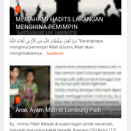
5
MEMAHAMI HADITS LARANGAN
MENGHINA PEMIMPIN
مَنْ أَهَانَ سُلْطَانَ اللَّهِ فِي الْأَرْضِ أَهَانَهُ اللَّهُ "Barangsiapa
menghina pemimpin Allah di bumi, Allah akan
menghinakannya....
Readmore
6
Anak Ayam Mati di Lumbung Padi
By : Ummu Fillah Alkisah di sudut negeri antah-berantah,
hiduplah tiga orang kakak beradik. Komang (16) Ketut (13)