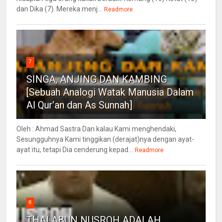
dan Dika (7). Mereka menj...
Readmore
7
SINGA, ANJING DAN KAMBING
[Sebuah Analogi Watak Manusia Dalam
Al Qur’an dan As Sunnah]
Oleh : Ahmad Sastra Dan kalau Kami menghendaki,
Sesungguhnya Kami tinggikan (derajat)nya dengan ayat-
ayat itu, tetapi Dia cenderung kepad...
Readmore
8
THALABUN NUSROH ADALAH