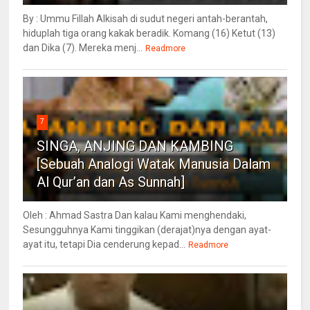
By : Ummu Fillah Alkisah di sudut negeri antah-berantah,
hiduplah tiga orang kakak beradik. Komang (16) Ketut (13)
dan Dika (7). Mereka menj...
Readmore
7
SINGA, ANJING DAN KAMBING
[Sebuah Analogi Watak Manusia Dalam
Al Qur’an dan As Sunnah]
Oleh : Ahmad Sastra Dan kalau Kami menghendaki,
Sesungguhnya Kami tinggikan (derajat)nya dengan ayat-
ayat itu, tetapi Dia cenderung kepad...
Readmore