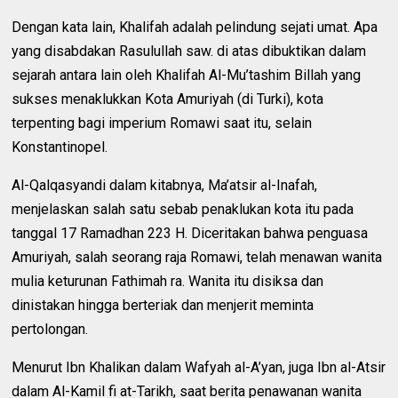
Dengan kata lain, Khalifah adalah pelindung sejati umat. Apa
yang disabdakan Rasulullah saw. di atas dibuktikan dalam
sejarah antara lain oleh Khalifah Al-Mu’tashim Billah yang
sukses menaklukkan Kota Amuriyah (di Turki), kota
terpenting bagi imperium Romawi saat itu, selain
Konstantinopel.
Al-Qalqasyandi dalam kitabnya, Ma’atsir al-Inafah,
menjelaskan salah satu sebab penaklukan kota itu pada
tanggal 17 Ramadhan 223 H. Diceritakan bahwa penguasa
Amuriyah, salah seorang raja Romawi, telah menawan wanita
mulia keturunan Fathimah ra. Wanita itu disiksa dan
dinistakan hingga berteriak dan menjerit meminta
pertolongan.
Menurut Ibn Khalikan dalam Wafyah al-A’yan, juga Ibn al-Atsir
dalam Al-Kamil fi at-Tarikh, saat berita penawanan wanita