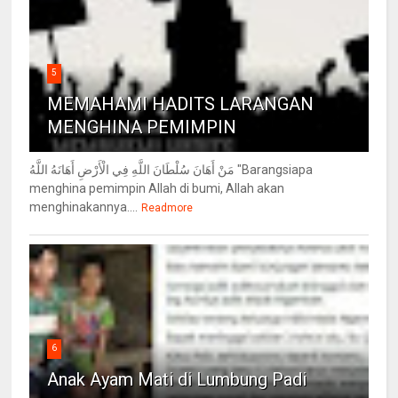
5
MEMAHAMI HADITS LARANGAN
MENGHINA PEMIMPIN
مَنْ أَهَانَ سُلْطَانَ اللَّهِ فِي الْأَرْضِ أَهَانَهُ اللَّهُ "Barangsiapa
menghina pemimpin Allah di bumi, Allah akan
menghinakannya....
Readmore
6
Anak Ayam Mati di Lumbung Padi