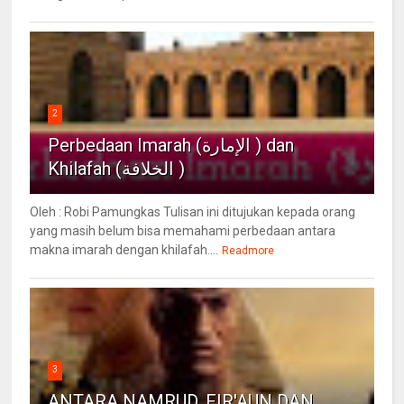
2
Perbedaan Imarah (الإمارة ) dan
Khilafah (الخلافة )
Oleh : Robi Pamungkas Tulisan ini ditujukan kepada orang
yang masih belum bisa memahami perbedaan antara
makna imarah dengan khilafah....
Readmore
3
ANTARA NAMRUD, FIR'AUN DAN