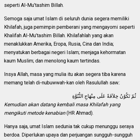
seperti Al-Mu’tashim Billah.
Semoga saja umat Islam di seluruh dunia segera memiliki
Khilafah, juga pemimpin pemberani yang mengayomi seperti
Khalifah Al-Mu’tashim Billah. Khilafahlah yang akan
menaklukkan Amerika, Eropa, Rusia, Cina dan India;
menyatukan berbagai negeri Islam; menjaga kehormatan
kaum Muslim; dan menolong kaum tertindas.
Insya Allah, masa yang mulia itu akan segera tiba karena
memang telah di-nubuwwah-kan oleh Rasulullah saw.:
ثُمّ تَكُوْنُ خِلاَفَةً عَلَى مِنْهَاجِ النُّبُوَّةِ
Kemudian akan datang kembali masa Khilafah yang
mengikuti metode kenabian
(HR Ahmad).
Hanya saja, umat Islam sedunia tak cukup menunggu seraya
berdoa. Diperlukan upaya dan perjuangan sungguh-sungguh