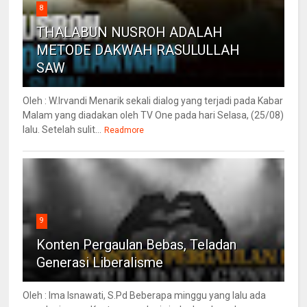
8
THALABUN NUSROH ADALAH
METODE DAKWAH RASULULLAH
SAW
Oleh : W.Irvandi Menarik sekali dialog yang terjadi pada Kabar
Malam yang diadakan oleh TV One pada hari Selasa, (25/08)
lalu. Setelah sulit...
Readmore
9
Konten Pergaulan Bebas, Teladan
Generasi Liberalisme
Oleh : Ima Isnawati, S.Pd Beberapa minggu yang lalu ada