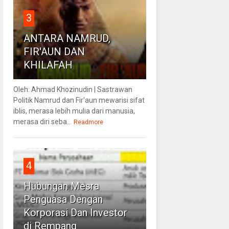
3
ANTARA NAMRUD,
FIR'AUN DAN
KHILAFAH
Oleh: Ahmad Khozinudin | Sastrawan
Politik Namrud dan Fir'aun mewarisi sifat
iblis, merasa lebih mulia dari manusia,
merasa diri seba...
Readmore
4
Hubungan Mesra
Penguasa Dengan
Korporasi Dan Investor
di Rempang