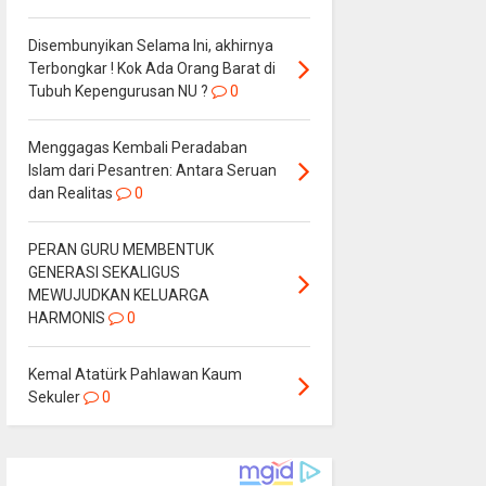
Disembunyikan Selama Ini, akhirnya
Terbongkar ! Kok Ada Orang Barat di
Tubuh Kepengurusan NU ?
0
Menggagas Kembali Peradaban
Islam dari Pesantren: Antara Seruan
dan Realitas
0
PERAN GURU MEMBENTUK
GENERASI SEKALIGUS
MEWUJUDKAN KELUARGA
HARMONIS
0
Kemal Atatürk Pahlawan Kaum
Sekuler
0