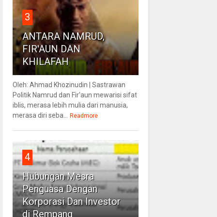
3
ANTARA NAMRUD,
FIR'AUN DAN
KHILAFAH
Oleh: Ahmad Khozinudin | Sastrawan
Politik Namrud dan Fir'aun mewarisi sifat
iblis, merasa lebih mulia dari manusia,
merasa diri seba...
Readmore
4
Hubungan Mesra
Penguasa Dengan
Korporasi Dan Investor
di Rempang