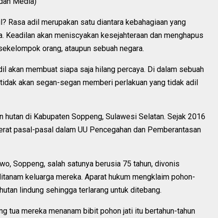
 dan Media)
il? Rasa adil merupakan satu diantara kebahagiaan yang
ya. Keadilan akan meniscyakan kesejahteraan dan menghapus
eh sekelompok orang, ataupun sebuah negara.
il akan membuat siapa saja hilang percaya. Di dalam sebuah
 tidak akan segan-segan memberi perlakuan yang tidak adil
san hutan di Kabupaten Soppeng, Sulawesi Selatan. Sejak 2016
ijerat pasal-pasal dalam UU Pencegahan dan Pemberantasan
Sewo, Soppeng, salah satunya berusia 75 tahun, divonis
ditanam keluarga mereka. Aparat hukum mengklaim pohon-
utan lindung sehingga terlarang untuk ditebang.
ng tua mereka menanam bibit pohon jati itu bertahun-tahun