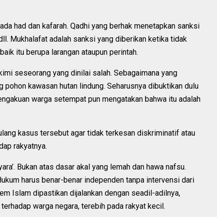
k ada had dan kafarah. Qadhi yang berhak menetapkan sanksi
ll. Mukhalafat adalah sanksi yang diberikan ketika tidak
aik itu berupa larangan ataupun perintah.
akimi seseorang yang dinilai salah. Sebagaimana yang
 pohon kawasan hutan lindung. Seharusnya dibuktikan dulu
engakuan warga setempat pun mengatakan bahwa itu adalah
ang kasus tersebut agar tidak terkesan diskriminatif atau
dap rakyatnya.
ara’. Bukan atas dasar akal yang lemah dan hawa nafsu.
Hukum harus benar-benar independen tanpa intervensi dari
m Islam dipastikan dijalankan dengan seadil-adilnya,
 terhadap warga negara, terebih pada rakyat kecil.