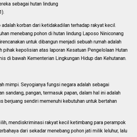
ereka sebagai hutan lindung
).
dalah korban dari ketidakadilan terhadap rakyat kecil.
uduhan menebang pohon di hutan lindung Laposo Niniconang
 direncanakan untuk dibangun menjadi sebuah rumah adalah
eh pihak kepolisian atas laporan Kesatuan Pengelolaan Hutan
knis di bawah Kementerian Lingkungan Hidup dan Kehutanan.
ah mimpi. Seyogianya fungsi negara adalah sebagai
n sandang, pangan, termasuk papan, dalam hal ini adalah
rus berjuang sendiri memenuhi kebutuhan untuk bertahan
ilih, mendiskriminasi rakyat kecil ketimbang para perampok
berbahaya dari sekadar menebang pohon jati milik leluhur, lalu