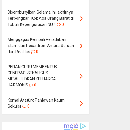
Disembunyikan Selama Ini, akhirnya
Terbongkar ! Kok Ada Orang Barat di
Tubuh Kepengurusan NU ?
0
Menggagas Kembali Peradaban
Islam dari Pesantren: Antara Seruan
dan Realitas
0
PERAN GURU MEMBENTUK
GENERASI SEKALIGUS
MEWUJUDKAN KELUARGA
HARMONIS
0
Kemal Atatürk Pahlawan Kaum
Sekuler
0