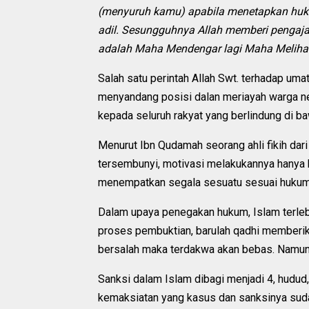
(menyuruh kamu) apabila menetapkan hu
adil. Sesungguhnya Allah memberi pengaj
adalah Maha Mendengar lagi Maha Melihat
Salah satu perintah Allah Swt. terhadap uma
menyandang posisi dalan meriayah warga neg
kepada seluruh rakyat yang berlindung di b
Menurut Ibn Qudamah seorang ahli fikih dar
tersembunyi, motivasi melakukannya hanya k
menempatkan segala sesuatu sesuai hukum 
Dalam upaya penegakan hukum, Islam terleb
proses pembuktian, barulah qadhi memberikan
bersalah maka terdakwa akan bebas. Namun,
Sanksi dalam Islam dibagi menjadi 4, hudud, 
kemaksiatan yang kasus dan sanksinya sudah