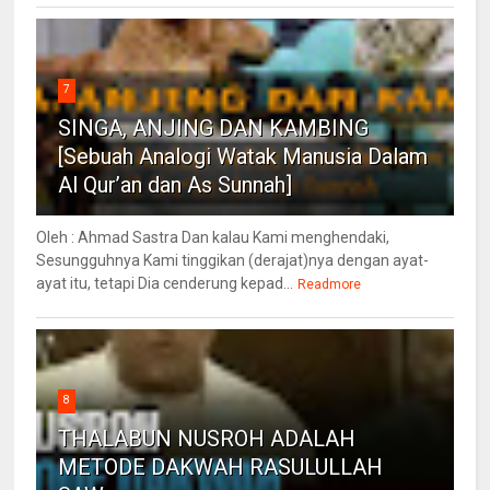
7
SINGA, ANJING DAN KAMBING
[Sebuah Analogi Watak Manusia Dalam
Al Qur’an dan As Sunnah]
Oleh : Ahmad Sastra Dan kalau Kami menghendaki,
Sesungguhnya Kami tinggikan (derajat)nya dengan ayat-
ayat itu, tetapi Dia cenderung kepad...
Readmore
8
THALABUN NUSROH ADALAH
METODE DAKWAH RASULULLAH