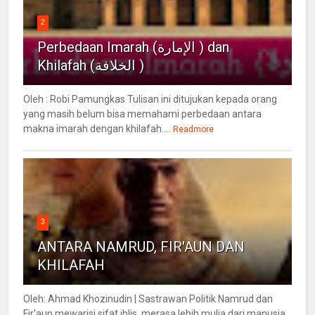
2
Perbedaan Imarah (الإمارة ) dan
Khilafah (الخلافة )
Oleh : Robi Pamungkas Tulisan ini ditujukan kepada orang
yang masih belum bisa memahami perbedaan antara
makna imarah dengan khilafah....
Readmore
3
ANTARA NAMRUD, FIR'AUN DAN
KHILAFAH
Oleh: Ahmad Khozinudin | Sastrawan Politik Namrud dan
Fir'aun mewarisi sifat iblis, merasa lebih mulia dari manusia,