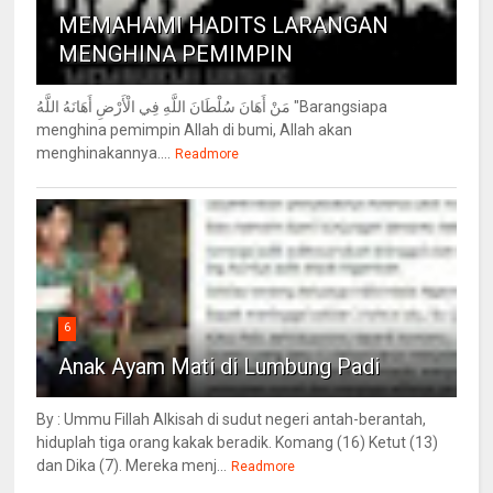
MEMAHAMI HADITS LARANGAN
MENGHINA PEMIMPIN
مَنْ أَهَانَ سُلْطَانَ اللَّهِ فِي الْأَرْضِ أَهَانَهُ اللَّهُ "Barangsiapa
menghina pemimpin Allah di bumi, Allah akan
menghinakannya....
Readmore
6
Anak Ayam Mati di Lumbung Padi
By : Ummu Fillah Alkisah di sudut negeri antah-berantah,
hiduplah tiga orang kakak beradik. Komang (16) Ketut (13)
dan Dika (7). Mereka menj...
Readmore