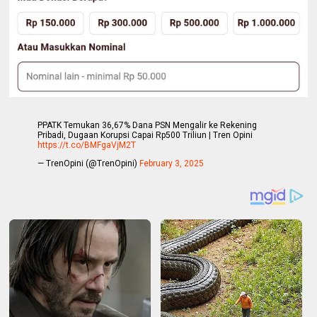
PPATK Temukan 36,67% Dana PSN Mengalir ke Rekening
Pribadi, Dugaan Korupsi Capai Rp500 Triliun | Tren Opini
https://t.co/BMFgaVjM2T
— TrenOpini (@TrenOpini)
February 3, 2025