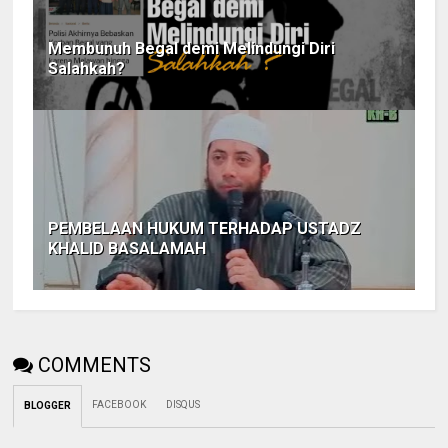
Membunuh Begal demi Melindungi Diri
Salahkah?
PEMBELAAN HUKUM TERHADAP USTADZ
KHALID BASALAMAH
COMMENTS
FACEBOOK
DISQUS
BLOGGER