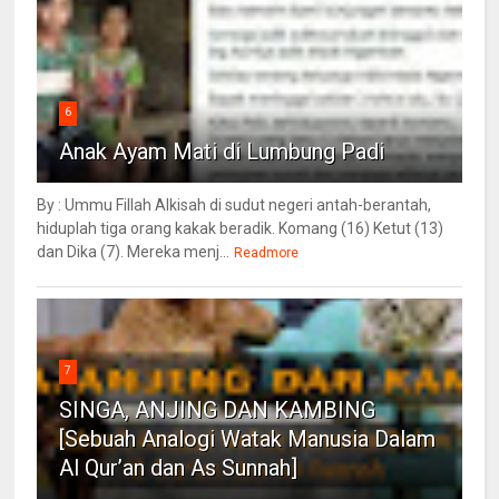
6
Anak Ayam Mati di Lumbung Padi
By : Ummu Fillah Alkisah di sudut negeri antah-berantah,
hiduplah tiga orang kakak beradik. Komang (16) Ketut (13)
dan Dika (7). Mereka menj...
Readmore
7
SINGA, ANJING DAN KAMBING
[Sebuah Analogi Watak Manusia Dalam
Al Qur’an dan As Sunnah]