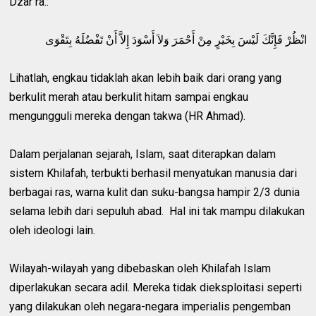
Dzar ra.:
ﺍﻧْﻈُﺮْ ﻓَﺈِﻧَّﻚَ ﻟَﻴْﺲَ ﺑِﺨَﻴْﺮٍ ﻣِﻦْ ﺃَﺣْﻤَﺮَ ﻭَﻻَ ﺃَﺳْﻮَﺩَ ﺇِﻻَّ ﺃَﻥْ ﺗَﻔْﻀُﻠَﻪُ ﺑِﺘَﻘْﻮَﻯ
Lihatlah, engkau tidaklah akan lebih baik dari orang yang
berkulit merah atau berkulit hitam sampai engkau
mengungguli mereka dengan takwa (HR Ahmad).
Dalam perjalanan sejarah, Islam, saat diterapkan dalam
sistem Khilafah, terbukti berhasil menyatukan manusia dari
berbagai ras, warna kulit dan suku-bangsa hampir 2/3 dunia
selama lebih dari sepuluh abad. Hal ini tak mampu dilakukan
oleh ideologi lain.
Wilayah-wilayah yang dibebaskan oleh Khilafah Islam
diperlakukan secara adil. Mereka tidak dieksploitasi seperti
yang dilakukan oleh negara-negara imperialis pengemban