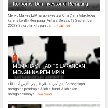
Korporasi Dan Investor di Rempang
Menko Marves LBP harap investasi Xinyi China tidak lepas
karena konflik Rempang (Antara, Selasa, 19 September
2023). Saya pikir kita pun dem...
Readmore
5
MEMAHAMI HADITS LARANGAN
MENGHINA PEMIMPIN
مَنْ أَهَانَ سُلْطَانَ اللَّهِ فِي الْأَرْضِ أَهَانَهُ اللَّهُ "Barangsiapa
menghina pemimpin Allah di bumi, Allah akan
menghinakannya....
Readmore