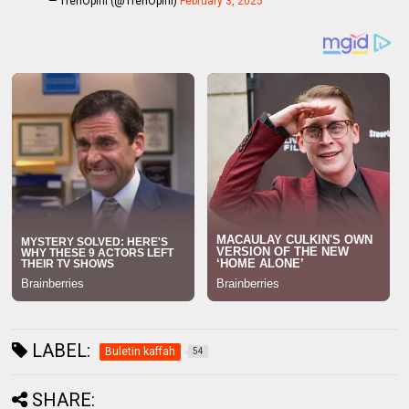
— TrenOpini (@TrenOpini)
February 3, 2025
LABEL:
Buletin kaffah
54
SHARE: