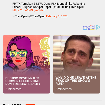
PPATK Temukan 36,67% Dana PSN Mengalir ke Rekening
Pribadi, Dugaan Korupsi Capai Rp500 Triliun | Tren Opini
https://t.co/BMFgaVjM2T
— TrenOpini (@TrenOpini)
February 3, 2025