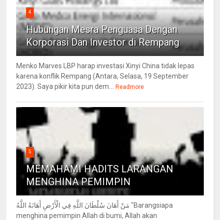
4
Hubungan Mesra Penguasa Dengan
Korporasi Dan Investor di Rempang
Menko Marves LBP harap investasi Xinyi China tidak lepas
karena konflik Rempang (Antara, Selasa, 19 September
2023). Saya pikir kita pun dem...
Readmore
5
MEMAHAMI HADITS LARANGAN
MENGHINA PEMIMPIN
مَنْ أَهَانَ سُلْطَانَ اللَّهِ فِي الْأَرْضِ أَهَانَهُ اللَّهُ "Barangsiapa
menghina pemimpin Allah di bumi, Allah akan