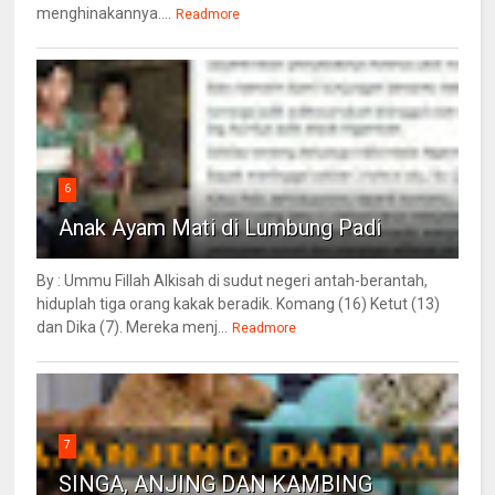
menghinakannya....
Readmore
6
Anak Ayam Mati di Lumbung Padi
By : Ummu Fillah Alkisah di sudut negeri antah-berantah,
hiduplah tiga orang kakak beradik. Komang (16) Ketut (13)
dan Dika (7). Mereka menj...
Readmore
7
SINGA, ANJING DAN KAMBING