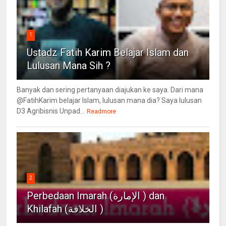
1
Ustadz Fatih Karim Belajar Islam dan
Lulusan Mana Sih ?
Banyak dan sering pertanyaan diajukan ke saya. Dari mana
@FatihKarim belajar Islam, lulusan mana dia? Saya lulusan
D3 Agribisnis Unpad...
Readmore
2
Perbedaan Imarah (الإمارة ) dan
Khilafah (الخلافة )