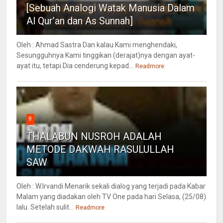
[Sebuah Analogi Watak Manusia Dalam
Al Qur’an dan As Sunnah]
Oleh : Ahmad Sastra Dan kalau Kami menghendaki,
Sesungguhnya Kami tinggikan (derajat)nya dengan ayat-
ayat itu, tetapi Dia cenderung kepad...
Readmore
8
THALABUN NUSROH ADALAH
METODE DAKWAH RASULULLAH
SAW
Oleh : W.Irvandi Menarik sekali dialog yang terjadi pada Kabar
Malam yang diadakan oleh TV One pada hari Selasa, (25/08)
lalu. Setelah sulit...
Readmore