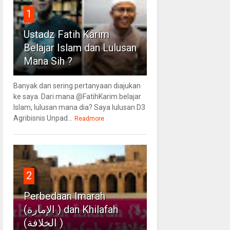
1
Ustadz Fatih Karim
Belajar Islam dan Lulusan
Mana Sih ?
Banyak dan sering pertanyaan diajukan
ke saya. Dari mana @FatihKarim belajar
Islam, lulusan mana dia? Saya lulusan D3
Agribisnis Unpad...
Readmore
2
Perbedaan Imarah
(الإمارة ) dan Khilafah
(الخلافة )