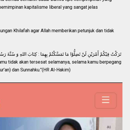
epemimpinan kapitalisme liberal yang sangat jelas
ungan Khilafah agar Allah memberikan petunjuk dan tidak
تَرَكْتُ فِيْكُمْ أَمْرَيْنِ لَنْ تَضِلُّوْا مَا تَمَسَّكْتُمْ بِهِمَا : كِتَابَ اللهِ وَ سُنَّةَ رَسُوْلِهِ
kamu tidak akan tersesat selamanya, selama kamu berpegang
Qur’an) dan Sunnahku.”(HR Al-Hakim)