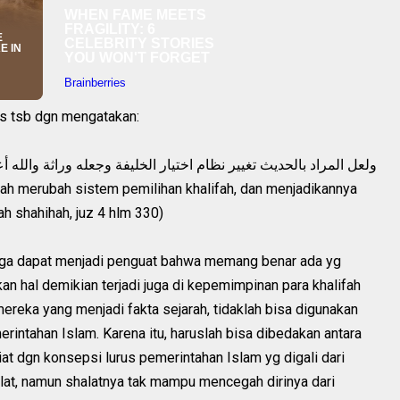
ts tsb dgn mengatakan:
ولعل المراد بالحديث تغيير نظام اختيار الخليفة وجعله وراثة والله أ
lah merubah sistem pemilihan khalifah, dan menjadikannya
ah shahihah, juz 4 hlm 330)
as juga dapat menjadi penguat bahwa memang benar ada yg
n hal demikian terjadi juga di kepemimpinan para khalifah
mereka yang menjadi fakta sejarah, tidaklah bisa digunakan
intahan Islam. Karena itu, haruslah bisa dibedakan antara
iat dgn konsepsi lurus pemerintahan Islam yg digali dari
halat, namun shalatnya tak mampu mencegah dirinya dari