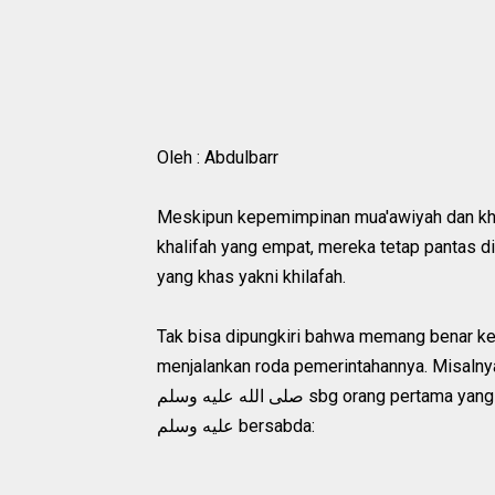
Oleh : Abdulbarr
Meskipun kepemimpinan mua'awiyah dan kha
khalifah yang empat, mereka tetap pantas d
yang khas yakni khilafah.
Tak bisa dipungkiri bahwa memang benar k
menjalankan roda pemerintahannya. Misalnya
صلى الله عليه وسلم sbg orang pertama yang merubah sunnah beliau صلى الله عليه وسلم. Nabi صلى الله
عليه وسلم bersabda: