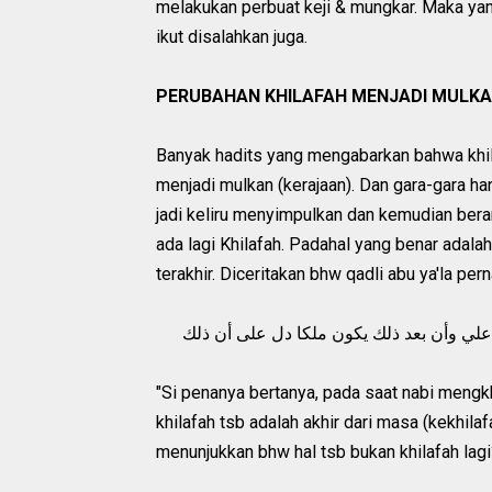
melakukan perbuat keji & mungkar. Maka yan
ikut disalahkan juga.
PERUBAHAN KHILAFAH MENJADI MULK
Banyak hadits yang mengabarkan bahwa khilaf
menjadi mulkan (kerajaan). Dan gara-gara ha
jadi keliru menyimpulkan dan kemudian bera
ada lagi Khilafah. Padahal yang benar adalah
terakhir. Diceritakan bhw qadli abu ya'la per
 علي وأن بعد ذلك يكون ملكا دل على أن ذلك
"Si penanya bertanya, pada saat nabi mengk
khilafah tsb adalah akhir dari masa (kekhilaf
menunjukkan bhw hal tsb bukan khilafah lagi