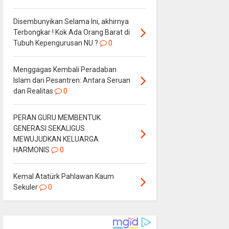
Disembunyikan Selama Ini, akhirnya
Terbongkar ! Kok Ada Orang Barat di
Tubuh Kepengurusan NU ?
0
Menggagas Kembali Peradaban
Islam dari Pesantren: Antara Seruan
dan Realitas
0
PERAN GURU MEMBENTUK
GENERASI SEKALIGUS
MEWUJUDKAN KELUARGA
HARMONIS
0
Kemal Atatürk Pahlawan Kaum
Sekuler
0