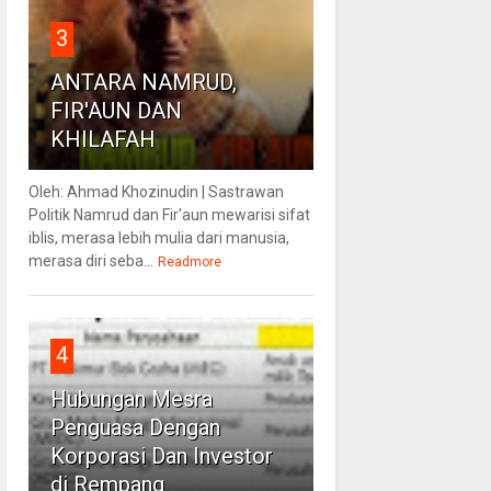
3
ANTARA NAMRUD,
FIR'AUN DAN
KHILAFAH
Oleh: Ahmad Khozinudin | Sastrawan
Politik Namrud dan Fir'aun mewarisi sifat
iblis, merasa lebih mulia dari manusia,
merasa diri seba...
Readmore
4
Hubungan Mesra
Penguasa Dengan
Korporasi Dan Investor
di Rempang