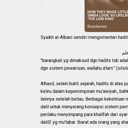
Syaikh al-Albani sendiri mengomentari hadi
علم
"barangkali yg dimaksud dgn hadits tsb ada
dgn sistem pewarisan, wallahu a'lam." (silsil
Alhasil, selain bukti sejarah, hadits di at
keliru dalam kepemimpinan mu'awiyah., bahka
lainnya setelah beliau. Berbagai kekeliruan 
dalil untuk menyerang konsepsi sistem pemer
perilaku menyimpang para khalifah dari syar
dalil2 yg mu'tabar. Ibarat ada orang yang s