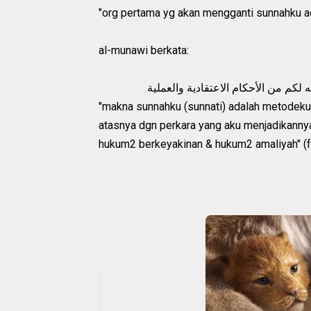
"org pertama yg akan mengganti sunnahku ada
al-munawi berkata:
لكم من الأحكام الاعتقادية والعملية
"makna sunnahku (sunnati) adalah metodeku d
atasnya dgn perkara yang aku menjadikanny
hukum2 berkeyakinan & hukum2 amaliyah" (fai