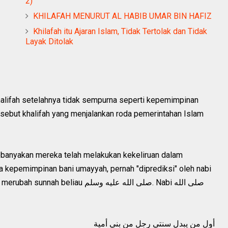
2)
KHILAFAH MENURUT AL HABIB UMAR BIN HAFIZ
Khilafah itu Ajaran Islam, Tidak Tertolak dan Tidak
Layak Ditolak
lifah setelahnya tidak sempurna seperti kepemimpinan
isebut khalifah yang menjalankan roda pemerintahan Islam
ebanyakan mereka telah melakukan kekeliruan dalam
 kepemimpinan bani umayyah, pernah "diprediksi" oleh nabi
أول من يبدل سنتي رجل من بني أمية