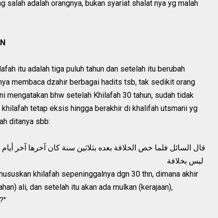
g salah adalah orangnya, bukan syariat shalat nya yg malah
AN
ah itu adalah tiga puluh tahun dan setelah itu berubah
nya membaca dzahir berbagai hadits tsb, tak sedikit orang
ni mengatakan bhw setelah Khilafah 30 tahun, sudah tidak
 khilafah tetap eksis hingga berakhir di khalifah utsmani yg
nah ditanya sbb:
قال السائل فلما خص الخلافة بعده بثلاثين سنة كان آخرها آخر أيام
ليس بخلافة
hususkan khilafah sepeninggalnya dgn 30 thn, dimana akhir
ahan) ali, dan setelah itu akan ada mulkan (kerajaan),
?"