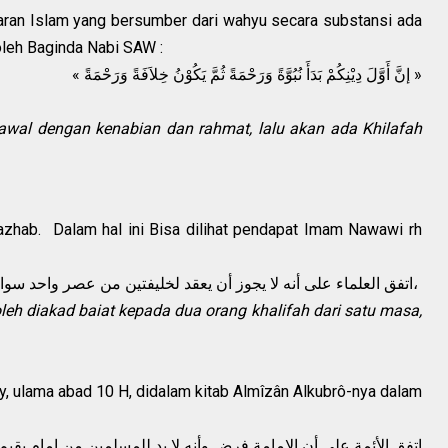
aran Islam yang bersumber dari wahyu secara substansi ada
 oleh Baginda Nabi SAW :
« ﺇﻥَّ ﺃَﻭَّﻝَ ﺩِﻳْﻨِﻜُﻢْ ﺑَﺪَﺃَ ﻧُﺒُﻮَّﺓً ﻭَﺭَﺣْﻤَﺔً ﺛُﻢَّ ﻳَﻜُﻮْﻥُ ﺧِﻼَﻓَﺔً ﻭَﺭَﺣْﻤَﺔً »
wal dengan kenabian dan rahmat, lalu akan ada Khilafah
zhab. Dalam hal ini Bisa dilihat pendapat Imam Nawawi rh
اتفق العلماء على أنه لا يجوز أن يعقد لخليفتين من عصر واحد سواء اتسعت دار الإسلام أم لا،
eh diakad baiat kepada dua orang khalifah dari satu masa,
y, ulama abad 10 H, didalam kitab Almîzân Alkubrô-nya dalam
اتفق الأئمة على أن الإمامة فرض وأنه لا بد للمسلمين من إمام يقي