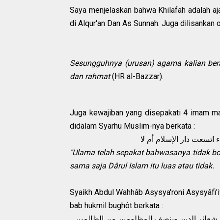
Saya menjelaskan bahwa Khilafah adalah aj
di Alqur'an Dan As Sunnah. Juga dilisankan
Sesungguhnya (urusan) agama kalian bera
dan rahmat
(HR al-Bazzar).
Juga kewajiban yang disepakati 4 imam ma
didalam Syarhu Muslim-nya berkata :
"Ulama telah sepakat bahwasanya tidak bol
sama saja Dârul Islam itu luas atau tidak.
Syaikh Abdul Wahhâb Asysya'roni Asysyâfi'i
bab hukmil bughôt berkata :
‌م شعائر الدين وينصف المظلومين من الظالمين