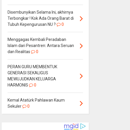
Disembunyikan Selama Ini, akhirnya
Terbongkar ! Kok Ada Orang Barat di
Tubuh Kepengurusan NU ?
0
Menggagas Kembali Peradaban
Islam dari Pesantren: Antara Seruan
dan Realitas
0
PERAN GURU MEMBENTUK
GENERASI SEKALIGUS
MEWUJUDKAN KELUARGA
HARMONIS
0
Kemal Atatürk Pahlawan Kaum
Sekuler
0