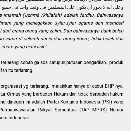
وعلى أنه لا يجوز أن يكون على المسلمين في وقت واحد في جميع الد
a imamah ('uzhmâ /khilafah) adalah fardhu. Bahwasanya
 imam yang menegakkan syiar-syiar agama dan memberi
i dari orang-orang yang zalim. Dan bahwasanya tidak boleh
 sama di seluruh dunia dua orang imam, tidak boleh dua
imam yang berselisih".
 terlarang sebab ga ada satupun putusan pengadilan, produk
ah itu terlarang.
rganisasi yg terlarang, melainkan hanya di cabut BHP nya.
tur Ormas yang berbadan Hukum dan tidak berbadan hukum
ang dinegeri ini adalah Partai Komunis Indonesia (PKI) yang
is Permusyawaratan Rakyat Sementara (TAP MPRS) Nomor
nis Indonesia.