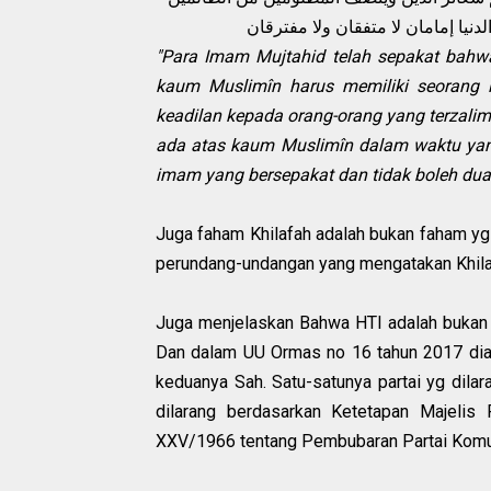
نيا إمامان لا متفقان ولا مفترقان
"Para Imam Mujtahid telah sepakat bahw
kaum Muslimîn harus memiliki seorang
keadilan kepada orang-orang yang terzalim
ada atas kaum Muslimîn dalam waktu yang
imam yang bersepakat dan tidak boleh dua 
Juga faham Khilafah adalah bukan faham yg
perundang-undangan yang mengatakan Khilaf
Juga menjelaskan Bahwa HTI adalah bukan o
Dan dalam UU Ormas no 16 tahun 2017 dia
keduanya Sah. Satu-satunya partai yg dilar
dilarang berdasarkan Ketetapan Majel
XXV/1966 tentang Pembubaran Partai Komu