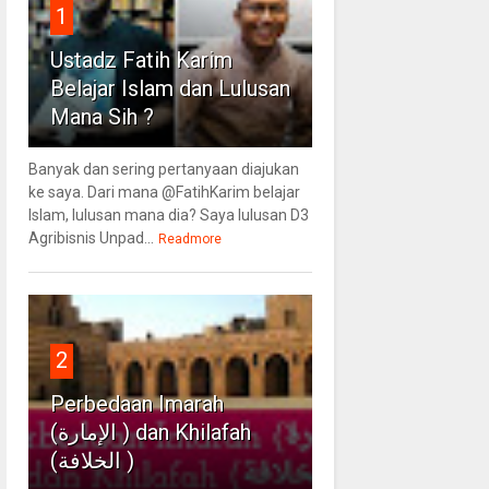
1
Ustadz Fatih Karim
Belajar Islam dan Lulusan
Mana Sih ?
Banyak dan sering pertanyaan diajukan
ke saya. Dari mana @FatihKarim belajar
Islam, lulusan mana dia? Saya lulusan D3
Agribisnis Unpad...
Readmore
2
Perbedaan Imarah
(الإمارة ) dan Khilafah
(الخلافة )