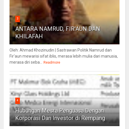
3
ANTARA NAMRUD, FIR'AUN DAN
KHILAFAH
Oleh: Ahmad Khozinudin | Sastrawan Politik Namrud dan
Fir'aun mewarisi sifat iblis, merasa lebih mulia dari manusia,
merasa diri seba...
Readmore
4
Hubungan Mesra Penguasa Dengan
Korporasi Dan Investor di Rempang