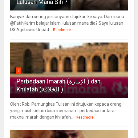
Lulusan Mana Sih ?
Banyak dan sering pertanyaan diajukan ke saya. Dari mana
@FatihKarim belajar Islam, lulusan mana dia? Saya lulusan
D3 Agribisnis Unpad...
Readmore
2
Perbedaan Imarah (الإمارة ) dan
Khilafah (الخلافة )
Oleh : Robi Pamungkas Tulisan ini ditujukan kepada orang
yang masih belum bisa memahami perbedaan antara
makna imarah dengan khilafah....
Readmore