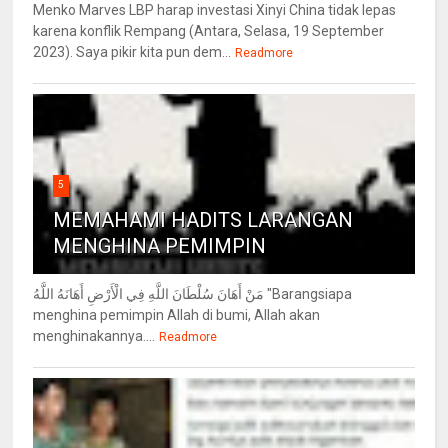
Menko Marves LBP harap investasi Xinyi China tidak lepas
karena konflik Rempang (Antara, Selasa, 19 September
2023). Saya pikir kita pun dem...
Readmore
5
MEMAHAMI HADITS LARANGAN
MENGHINA PEMIMPIN
مَنْ أَهَانَ سُلْطَانَ اللَّهِ فِي الْأَرْضِ أَهَانَهُ اللَّهُ "Barangsiapa
menghina pemimpin Allah di bumi, Allah akan
menghinakannya....
Readmore