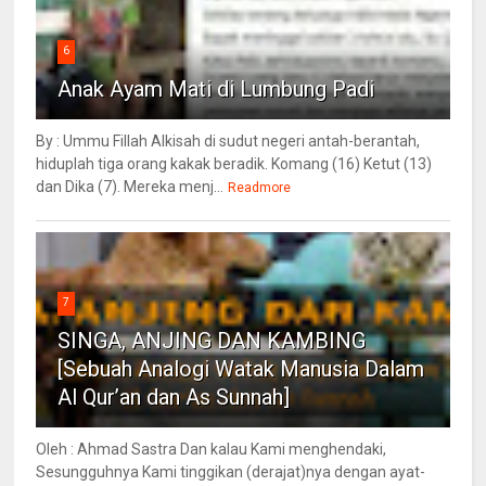
6
Anak Ayam Mati di Lumbung Padi
By : Ummu Fillah Alkisah di sudut negeri antah-berantah,
hiduplah tiga orang kakak beradik. Komang (16) Ketut (13)
dan Dika (7). Mereka menj...
Readmore
7
SINGA, ANJING DAN KAMBING
[Sebuah Analogi Watak Manusia Dalam
Al Qur’an dan As Sunnah]
Oleh : Ahmad Sastra Dan kalau Kami menghendaki,
Sesungguhnya Kami tinggikan (derajat)nya dengan ayat-