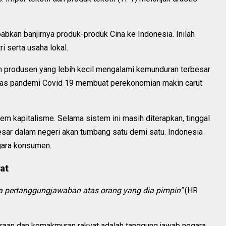
babkan banjirnya produk-produk Cina ke Indonesia. Inilah
 serta usaha lokal.
n produsen yang lebih kecil mengalami kemunduran terbesar
mbas pandemi Covid 19 membuat perekonomian makin carut
tem kapitalisme. Selama sistem ini masih diterapkan, tinggal
ar dalam negeri akan tumbang satu demi satu. Indonesia
egara konsumen.
at
a pertanggungjawaban atas orang yang dia pimpin"
(HR
teraan dan kemakmuran rakyat adalah tanggung jawab negara