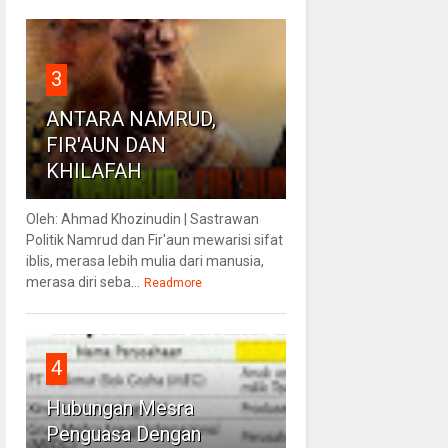
3
ANTARA NAMRUD,
FIR'AUN DAN
KHILAFAH
Oleh: Ahmad Khozinudin | Sastrawan
Politik Namrud dan Fir'aun mewarisi sifat
iblis, merasa lebih mulia dari manusia,
merasa diri seba...
Readmore
4
Hubungan Mesra
Penguasa Dengan