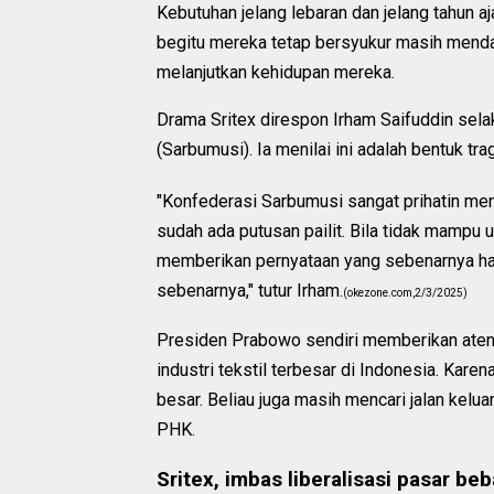
Kebutuhan jelang lebaran dan jelang tahun 
begitu mereka tetap bersyukur masih menda
melanjutkan kehidupan mereka.
Drama Sritex direspon Irham Saifuddin sel
(Sarbumusi). Ia menilai ini adalah bentuk tr
"Konfederasi Sarbumusi sangat prihatin me
sudah ada putusan pailit. Bila tidak mampu u
memberikan pernyataan yang sebenarnya han
sebenarnya," tutur Irham.
(okezone.com,2/3/2025)
Presiden Prabowo sendiri memberikan atens
industri tekstil terbesar di Indonesia. Ka
besar. Beliau juga masih mencari jalan kelu
PHK.
Sritex, imbas liberalisasi pasar be