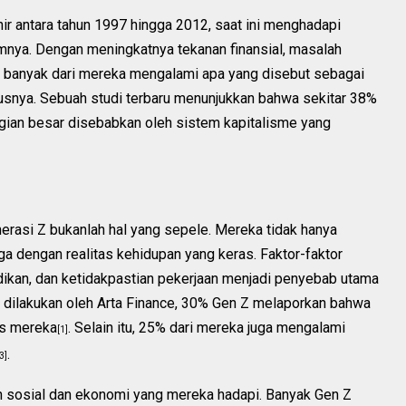
lahir antara tahun 1997 hingga 2012, saat ini menghadapi
mnya. Dengan meningkatnya tekanan finansial, masalah
r, banyak dari mereka mengalami apa yang disebut sebagai
arusnya. Sebuah studi terbaru menunjukkan bahwa sekitar 38%
agian besar disebabkan oleh sistem kapitalisme yang
erasi Z bukanlah hal yang sepele. Mereka tidak hanya
uga dengan realitas kehidupan yang keras. Faktor-faktor
idikan, dan ketidakpastian pekerjaan menjadi penyebab utama
g dilakukan oleh Arta Finance, 30% Gen Z melaporkan bahwa
es mereka
. Selain itu, 25% dari mereka juga mengalami
[1]
.
3]
gan sosial dan ekonomi yang mereka hadapi. Banyak Gen Z