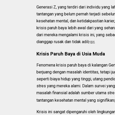
Generasi Z, yang terdiri dari individu yang 
tantangan yang belum pernah terjadi sebelu
kesehatan mental, dan ketidakpastian karie
krisis paruh baya lebih awal dari yang seh
dari mereka mengalami krisis ini, yang seb
dianggap rusak dan tidak adil
.
[1][2]
Krisis Paruh Baya di Usia Muda
Fenomena krisis paruh baya di kalangan Gen
berjuang dengan masalah identitas, tetapi j
seperti biaya hidup yang tinggi, utang pend
stres yang mereka alami. Dalam survei yan
masalah finansial adalah sumber utama str
tantangan kesehatan mental yang signifikan
[
Krisis ini sangat dipengaruhi oleh lingkun