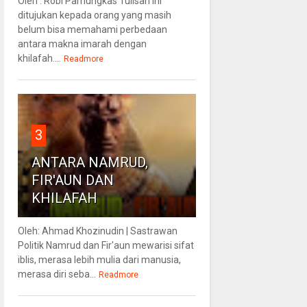
Oleh : Robi Pamungkas Tulisan ini
ditujukan kepada orang yang masih
belum bisa memahami perbedaan
antara makna imarah dengan
khilafah....
Readmore
3
ANTARA NAMRUD,
FIR'AUN DAN
KHILAFAH
Oleh: Ahmad Khozinudin | Sastrawan
Politik Namrud dan Fir'aun mewarisi sifat
iblis, merasa lebih mulia dari manusia,
merasa diri seba...
Readmore