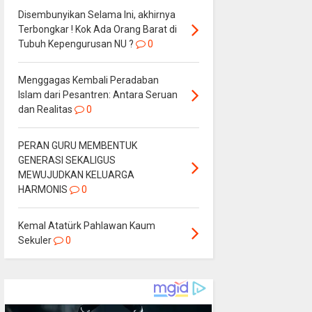
Disembunyikan Selama Ini, akhirnya
Terbongkar ! Kok Ada Orang Barat di
Tubuh Kepengurusan NU ?
0
Menggagas Kembali Peradaban
Islam dari Pesantren: Antara Seruan
dan Realitas
0
PERAN GURU MEMBENTUK
GENERASI SEKALIGUS
MEWUJUDKAN KELUARGA
HARMONIS
0
Kemal Atatürk Pahlawan Kaum
Sekuler
0