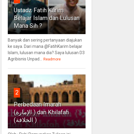
Ustadz Fatih Karim
Belajar Islam dan Lulusan
Mana Sih ?
Banyak dan sering pertanyaan diajukan
ke saya. Dari mana @FatihKarim belajar
Islam, lulusan mana dia? Saya lulusan D3
Agribisnis Unpad...
Readmore
2
Perbedaan Imarah
(الإمارة ) dan Khilafah
(الخلافة )