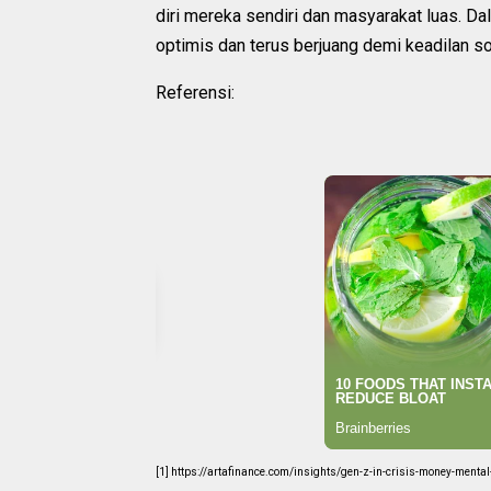
diri mereka sendiri dan masyarakat luas. D
optimis dan terus berjuang demi keadilan s
Referensi:
[1] https://artafinance.com/insights/gen-z-in-crisis-money-mental-h