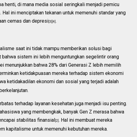
a henti, di mana media sosial seringkali menjadi pemicu
. Hal ini menciptakan tekanan untuk memenuhi standar yang
asaan cemas dan depresi
.
[3][4]
talisme saat ini tidak mampu memberikan solusi bagi
 bahwa sistem ini lebih menguntungkan segelintir orang
vei menunjukkan bahwa 28% dari Generasi Z lebih memilih
cerminkan ketidakpuasan mereka terhadap sistem ekonomi
wa ketidakadilan ekonomi dan sosial yang terjadi adalah
berkelanjutan.
batas terhadap layanan kesehatan juga menjadi isu penting.
g mahasiswa yang membengkak, banyak Gen Z merasa bahwa
capai stabilitas finansial
. Hal ini membuat mereka
[2]
em kapitalisme untuk memenuhi kebutuhan mereka.