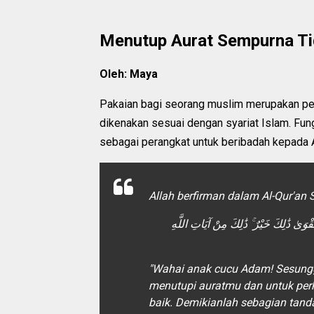
Menutup Aurat Sempurna Ti
Oleh: Maya
Pakaian bagi seorang muslim merupakan penu
dikenakan sesuai dengan syariat Islam. Fung
sebagai perangkat untuk beribadah kepada A
Allah berfirman dalam Al-Qur'an S
ْوَىٰ ذَٰلِكَ خَيْرٌ ۚ ذَٰلِكَ مِنْ آيَاتِ اللَّهِ
"Wahai anak cucu Adam! Sesung
menutupi auratmu dan untuk perh
baik. Demikianlah sebagian tan