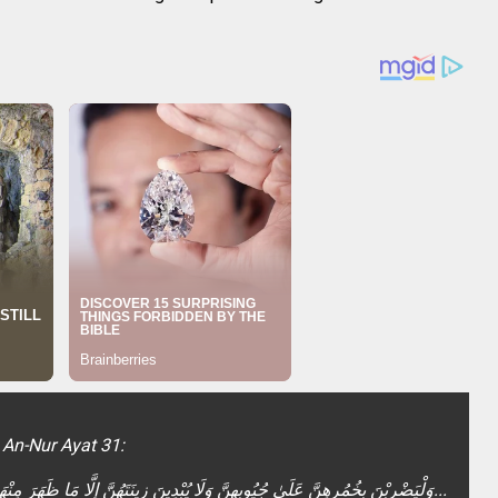
 An-Nur Ayat 31:
وَلْيَضْرِبْنَ بِخُمُرِهِنَّ عَلَىٰ جُيُوبِهِنَّ وَلَا يُبْدِينَ زِينَتَهُنَّ إِلَّا مَا ظَهَرَ مِنْهَا...