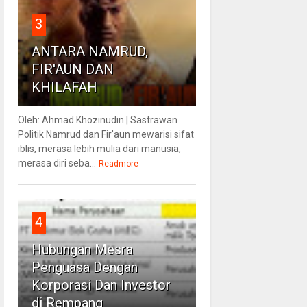
3
ANTARA NAMRUD,
FIR'AUN DAN
KHILAFAH
Oleh: Ahmad Khozinudin | Sastrawan
Politik Namrud dan Fir'aun mewarisi sifat
iblis, merasa lebih mulia dari manusia,
merasa diri seba...
Readmore
4
Hubungan Mesra
Penguasa Dengan
Korporasi Dan Investor
di Rempang