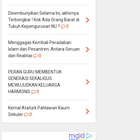
Disembunyikan Selama Ini, akhirnya
Terbongkar ! Kok Ada Orang Barat di
Tubuh Kepengurusan NU ?
0
Menggagas Kembali Peradaban
Islam dari Pesantren: Antara Seruan
dan Realitas
0
PERAN GURU MEMBENTUK
GENERASI SEKALIGUS
MEWUJUDKAN KELUARGA
HARMONIS
0
Kemal Atatürk Pahlawan Kaum
Sekuler
0