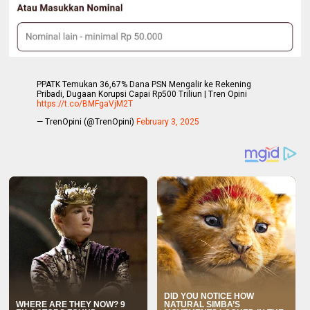
PPATK Temukan 36,67% Dana PSN Mengalir ke Rekening
Pribadi, Dugaan Korupsi Capai Rp500 Triliun | Tren Opini
https://t.co/BMFgaVjM2T
— TrenOpini (@TrenOpini)
February 3, 2025