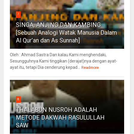
7
SINGA, ANJING DAN KAMBING
[Sebuah Analogi Watak Manusia Dalam
Al Qur’an dan As Sunnah]
Oleh : Ahmad Sastra Dan kalau Kami menghendaki,
Sesungguhnya Kami tinggikan (derajat)nya dengan ayat-
ayat itu, tetapi Dia cenderung kepad...
Readmore
8
THALABUN NUSROH ADALAH
METODE DAKWAH RASULULLAH
SAW