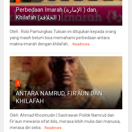
Perbedaan Imarah (الإمارة ) dan
Khilafah (الخلافة )
Oleh : Robi Pamungkas Tulisan ini ditujukan kepada orang
yang masih belum bisa memahami perbedaan antara
makna imarah dengan khilafah....
Readmore
3
ANTARA NAMRUD, FIR'AUN DAN
KHILAFAH
Oleh: Ahmad Khozinudin | Sastrawan Politik Namrud dan
Fir'aun mewarisi sifat iblis, merasa lebih mulia dari manusia,
merasa diri seba...
Readmore