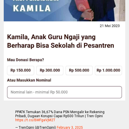
PPATK Temukan 36,67% Dana PSN Mengalir ke Rekening
Pribadi, Dugaan Korupsi Capai Rp500 Triliun | Tren Opini
https://t.co/BMFgaVjM2T
— TrenOpini (@TrenOpini)
February 3, 2025