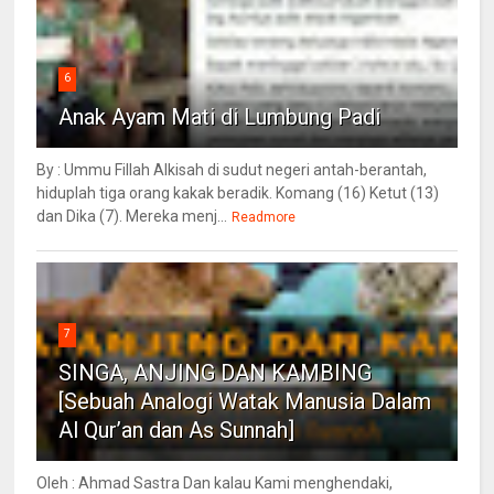
6
Anak Ayam Mati di Lumbung Padi
By : Ummu Fillah Alkisah di sudut negeri antah-berantah,
hiduplah tiga orang kakak beradik. Komang (16) Ketut (13)
dan Dika (7). Mereka menj...
Readmore
7
SINGA, ANJING DAN KAMBING
[Sebuah Analogi Watak Manusia Dalam
Al Qur’an dan As Sunnah]
Oleh : Ahmad Sastra Dan kalau Kami menghendaki,