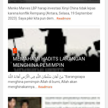
Menko Marves LBP harap investasi Xinyi China tidak lepas
karena konflik Rempang (Antara, Selasa, 19 September
2023). Saya pikir kita pun dem...
Readmore
5
MEMAHAMI HADITS LARANGAN
MENGHINA PEMIMPIN
مَنْ أَهَانَ سُلْطَانَ اللَّهِ فِي الْأَرْضِ أَهَانَهُ اللَّهُ "Barangsiapa
menghina pemimpin Allah di bumi, Allah akan
menghinakannya....
Readmore