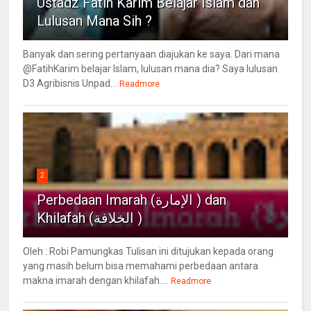
Ustadz Fatih Karim Belajar Islam dan
Lulusan Mana Sih ?
Banyak dan sering pertanyaan diajukan ke saya. Dari mana
@FatihKarim belajar Islam, lulusan mana dia? Saya lulusan
D3 Agribisnis Unpad...
Readmore
2
Perbedaan Imarah (الإمارة ) dan
Khilafah (الخلافة )
Oleh : Robi Pamungkas Tulisan ini ditujukan kepada orang
yang masih belum bisa memahami perbedaan antara
makna imarah dengan khilafah....
Readmore