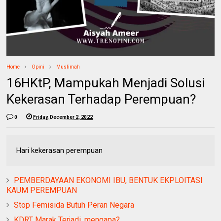
Home
Opini
Muslimah
16HKtP, Mampukah Menjadi Solusi
Kekerasan Terhadap Perempuan?
0
Friday, December 2, 2022
Hari kekerasan perempuan
PEMBERDAYAAN EKONOMI IBU, BENTUK EKPLOITASI
KAUM PEREMPUAN
Stop Femisida Butuh Peran Negara
KDRT Marak Terjadi, mengapa?