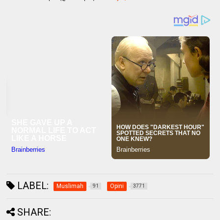
LABEL:
Muslimah
Opini
91
3771
SHARE: