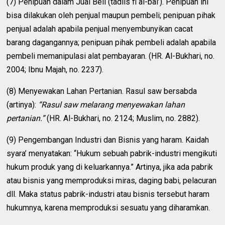
(7) Penipuan dalam Jual Beli (tadlîs fi al-bai’). Penipuan ini
bisa dilakukan oleh penjual maupun pembeli; penipuan pihak
penjual adalah apabila penjual menyembunyikan cacat
barang dagangannya; penipuan pihak pembeli adalah apabila
pembeli memanipulasi alat pembayaran. (HR. Al-Bukhari, no.
2004; Ibnu Majah, no. 2237).
(8) Menyewakan Lahan Pertanian. Rasul saw bersabda
(artinya):
“Rasul saw melarang menyewakan lahan
pertanian.”
(HR. Al-Bukhari, no. 2124; Muslim, no. 2882).
(9) Pengembangan Industri dan Bisnis yang haram. Kaidah
syara’ menyatakan: “Hukum sebuah pabrik-industri mengikuti
hukum produk yang di keluarkannya.” Artinya, jika ada pabrik
atau bisnis yang memproduksi miras, daging babi, pelacuran
dll. Maka status pabrik-industri atau bisnis tersebut haram
hukumnya, karena memproduksi sesuatu yang diharamkan.