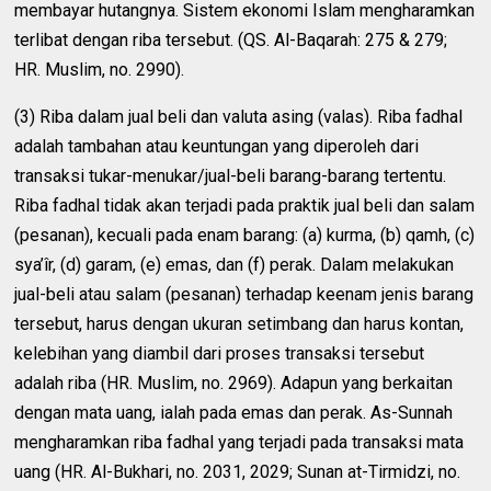
membayar hutangnya. Sistem ekonomi Islam mengharamkan
terlibat dengan riba tersebut. (QS. Al-Baqarah: 275 & 279;
HR. Muslim, no. 2990).
(3) Riba dalam jual beli dan valuta asing (valas). Riba fadhal
adalah tambahan atau keuntungan yang diperoleh dari
transaksi tukar-menukar/jual-beli barang-barang tertentu.
Riba fadhal tidak akan terjadi pada praktik jual beli dan salam
(pesanan), kecuali pada enam barang: (a) kurma, (b) qamh, (c)
sya’îr, (d) garam, (e) emas, dan (f) perak. Dalam melakukan
jual-beli atau salam (pesanan) terhadap keenam jenis barang
tersebut, harus dengan ukuran setimbang dan harus kontan,
kelebihan yang diambil dari proses transaksi tersebut
adalah riba (HR. Muslim, no. 2969). Adapun yang berkaitan
dengan mata uang, ialah pada emas dan perak. As-Sunnah
mengharamkan riba fadhal yang terjadi pada transaksi mata
uang (HR. Al-Bukhari, no. 2031, 2029; Sunan at-Tirmidzi, no.