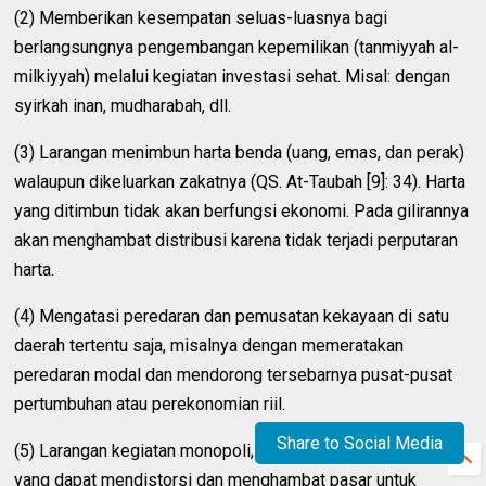
(2) Memberikan kesempatan seluas-luasnya bagi
berlangsungnya pengembangan kepemilikan (tanmiyyah al-
milkiyyah) melalui kegiatan investasi sehat. Misal: dengan
syirkah inan, mudharabah, dll.
(3) Larangan menimbun harta benda (uang, emas, dan perak)
walaupun dikeluarkan zakatnya (QS. At-Taubah [9]: 34). Harta
yang ditimbun tidak akan berfungsi ekonomi. Pada gilirannya
akan menghambat distribusi karena tidak terjadi perputaran
harta.
(4) Mengatasi peredaran dan pemusatan kekayaan di satu
daerah tertentu saja, misalnya dengan memeratakan
peredaran modal dan mendorong tersebarnya pusat-pusat
pertumbuhan atau perekonomian riil.
Share to Social Media
(5) Larangan kegiatan monopoli, serta berbagai penipuan
yang dapat mendistorsi dan menghambat pasar untuk