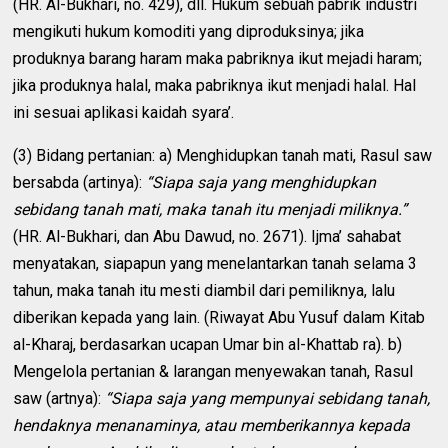
(HR. Al-Bukhari, no. 429), dll. Hukum sebuah pabrik industri
mengikuti hukum komoditi yang diproduksinya; jika
produknya barang haram maka pabriknya ikut mejadi haram;
jika produknya halal, maka pabriknya ikut menjadi halal. Hal
ini sesuai aplikasi kaidah syara’.
(3) Bidang pertanian: a) Menghidupkan tanah mati, Rasul saw
bersabda (artinya):
“Siapa saja yang menghidupkan
sebidang tanah mati, maka tanah itu menjadi miliknya.”
(HR. Al-Bukhari, dan Abu Dawud, no. 2671). Ijma’ sahabat
menyatakan, siapapun yang menelantarkan tanah selama 3
tahun, maka tanah itu mesti diambil dari pemiliknya, lalu
diberikan kepada yang lain. (Riwayat Abu Yusuf dalam Kitab
al-Kharaj, berdasarkan ucapan Umar bin al-Khattab ra). b)
Mengelola pertanian & larangan menyewakan tanah, Rasul
saw (artnya):
“Siapa saja yang mempunyai sebidang tanah,
hendaknya menanaminya, atau memberikannya kepada