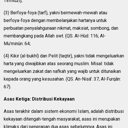
Tirmidzi);
(3) Berfoya-foya (tarf), yakni bermewah-mewah atau
berfoya-foya dengan membelanjakan hartanya untuk
perbuatan penyalahgunaan nikmat, maksiat, sombong, dan
membangkang pada Allah swt. (QS. Al-Hûd: 116; Al-
Mu’minûn: 64;
(4) Kikir (al-bukhl) dan Pelit (taqtir), yakni tidak mengeluarkan
harta yang diwajibkan atas seorang muslim. Misal: tidak
mengeluarkan zakat dan nafkah yang wajib untuk ditunaikan
kepada orang yang kesusahan. (QS. An-Nisâ’: 37; Al-Furqân:
67).
Asas Ketiga: Distribusi Kekayaan
Asas terakhir dalam sistem ekonomi Islam, adalah distribusi
kekayaan ditengah-tengah masyarakat, asas ini merupakan
klimaks dari penerapan dua asas sebelumnya. Asas ini