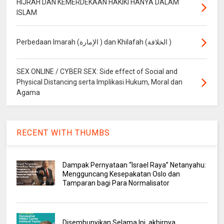
HIJRAH DAN KEMERDEKAAN HAKIKI HANYA DALAM
ISLAM
Perbedaan Imarah (الإمارة ) dan Khilafah (الخلافة )
SEX ONLINE / CYBER SEX: Side effect of Social and
Physical Distancing serta Implikasi Hukum, Moral dan
Agama
RECENT WITH THUMBS
Dampak Pernyataan “Israel Raya” Netanyahu:
Mengguncang Kesepakatan Oslo dan
Tamparan bagi Para Normalisator
Disembunyikan Selama Ini, akhirnya