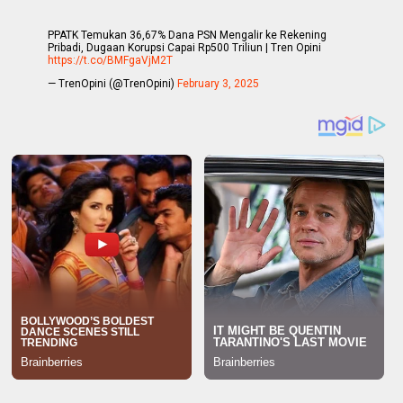
PPATK Temukan 36,67% Dana PSN Mengalir ke Rekening
Pribadi, Dugaan Korupsi Capai Rp500 Triliun | Tren Opini
https://t.co/BMFgaVjM2T
— TrenOpini (@TrenOpini)
February 3, 2025