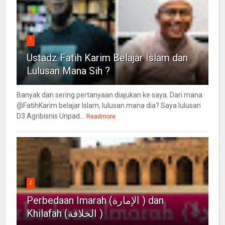
1
Ustadz Fatih Karim Belajar Islam dan
Lulusan Mana Sih ?
Banyak dan sering pertanyaan diajukan ke saya. Dari mana
@FatihKarim belajar Islam, lulusan mana dia? Saya lulusan
D3 Agribisnis Unpad...
Readmore
2
Perbedaan Imarah (الإمارة ) dan
Khilafah (الخلافة )