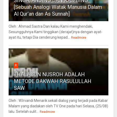
SINGA, ANJING DAN KAMBING
[Sebuah Analogi Watak Manusia Dalam
Al Qur’an dan As Sunnah]
Oleh : Ahmad Sastra Dan kalau Kami menghendaki,
Sesungguhnya Kami tinggikan (derajat)nya dengan ayat-
ayat itu, tetapi Dia cenderung kepad...
Readmore
8
THALABUN NUSROH ADALAH
METODE DAKWAH RASULULLAH
SAW
Oleh : W.Irvandi Menarik sekali dialog yang terjadi pada Kabar
Malam yang diadakan oleh TV One pada hari Selasa, (25/08)
lalu. Setelah sulit...
Readmore