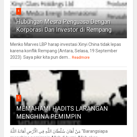
4
Hubungan Mesra Penguasa Dengan
Korporasi Dan Investor di Rempang
Menko Marves LBP harap investasi Xinyi China tidak lepas
karena konflik Rempang (Antara, Selasa, 19 September
2023). Saya pikir kita pun dem...
Readmore
5
MEMAHAMI HADITS LARANGAN
MENGHINA PEMIMPIN
مَنْ أَهَانَ سُلْطَانَ اللَّهِ فِي الْأَرْضِ أَهَانَهُ اللَّهُ "Barangsiapa