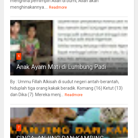
menghina pemimpin Allah di bumi, Allah akan
menghinakannya....
Readmore
6
Anak Ayam Mati di Lumbung Padi
By : Ummu Fillah Alkisah di sudut negeri antah-berantah,
hiduplah tiga orang kakak beradik. Komang (16) Ketut (13)
dan Dika (7). Mereka menj...
Readmore
7