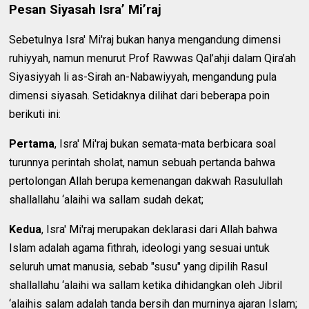
Pesan Siyasah Isra’ Mi’raj
Sebetulnya Isra' Mi'raj bukan hanya mengandung dimensi
ruhiyyah, namun menurut Prof Rawwas Qal’ahji dalam Qira’ah
Siyasiyyah li as-Sirah an-Nabawiyyah, mengandung pula
dimensi siyasah. Setidaknya dilihat dari beberapa poin
berikuti ini:
Pertama
, Isra' Mi'raj bukan semata-mata berbicara soal
turunnya perintah sholat, namun sebuah pertanda bahwa
pertolongan Allah berupa kemenangan dakwah Rasulullah
shallallahu ‘alaihi wa sallam sudah dekat;
Kedua
, Isra' Mi'raj merupakan deklarasi dari Allah bahwa
Islam adalah agama fithrah, ideologi yang sesuai untuk
seluruh umat manusia, sebab "susu" yang dipilih Rasul
shallallahu ‘alaihi wa sallam ketika dihidangkan oleh Jibril
‘alaihis salam adalah tanda bersih dan murninya ajaran Islam;