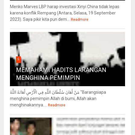
Menko Marves LBP harap investasi Xinyi China tidak lepas
karena konflik Rempang (Antara, Selasa, 19 September
2023). Saya pikir kita pun dem...
Readmore
5
MEMAHAMI HADITS LARANGAN
MENGHINA PEMIMPIN
مَنْ أَهَانَ سُلْطَانَ اللَّهِ فِي الْأَرْضِ أَهَانَهُ اللَّهُ "Barangsiapa
menghina pemimpin Allah di bumi, Allah akan
menghinakannya....
Readmore