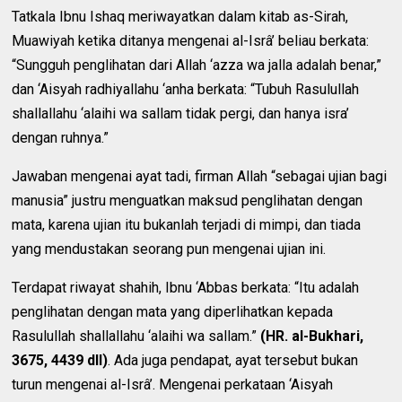
Tatkala Ibnu Ishaq meriwayatkan dalam kitab as-Sirah,
Muawiyah ketika ditanya mengenai al-Isrâ’ beliau berkata:
“Sungguh penglihatan dari Allah ‘azza wa jalla adalah benar,”
dan ‘Aisyah radhiyallahu ‘anha berkata: “Tubuh Rasulullah
shallallahu ‘alaihi wa sallam tidak pergi, dan hanya isra’
dengan ruhnya.”
Jawaban mengenai ayat tadi, firman Allah “sebagai ujian bagi
manusia” justru menguatkan maksud penglihatan dengan
mata, karena ujian itu bukanlah terjadi di mimpi, dan tiada
yang mendustakan seorang pun mengenai ujian ini.
Terdapat riwayat shahih, Ibnu ‘Abbas berkata: “Itu adalah
penglihatan dengan mata yang diperlihatkan kepada
Rasulullah shallallahu ‘alaihi wa sallam.”
(HR. al-Bukhari,
3675, 4439 dll)
. Ada juga pendapat, ayat tersebut bukan
turun mengenai al-Isrâ’. Mengenai perkataan ‘Aisyah