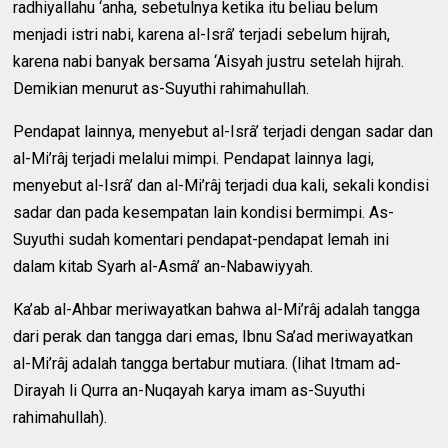
radhiyallahu ‘anha, sebetulnya ketika itu beliau belum
menjadi istri nabi, karena al-Isrâ’ terjadi sebelum hijrah,
karena nabi banyak bersama ‘Aisyah justru setelah hijrah.
Demikian menurut as-Suyuthi rahimahullah.
Pendapat lainnya, menyebut al-Isrâ’ terjadi dengan sadar dan
al-Mi’râj terjadi melalui mimpi. Pendapat lainnya lagi,
menyebut al-Isrâ’ dan al-Mi’râj terjadi dua kali, sekali kondisi
sadar dan pada kesempatan lain kondisi bermimpi. As-
Suyuthi sudah komentari pendapat-pendapat lemah ini
dalam kitab Syarh al-Asmâ’ an-Nabawiyyah.
Ka’ab al-Ahbar meriwayatkan bahwa al-Mi’râj adalah tangga
dari perak dan tangga dari emas, Ibnu Sa’ad meriwayatkan
al-Mi’râj adalah tangga bertabur mutiara. (lihat Itmam ad-
Dirayah li Qurra an-Nuqayah karya imam as-Suyuthi
rahimahullah).