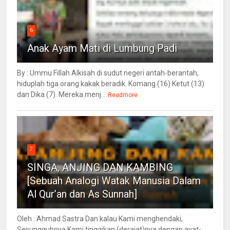
6
Anak Ayam Mati di Lumbung Padi
By : Ummu Fillah Alkisah di sudut negeri antah-berantah,
hiduplah tiga orang kakak beradik. Komang (16) Ketut (13)
dan Dika (7). Mereka menj...
Readmore
7
SINGA, ANJING DAN KAMBING
[Sebuah Analogi Watak Manusia Dalam
Al Qur’an dan As Sunnah]
Oleh : Ahmad Sastra Dan kalau Kami menghendaki,
Sesungguhnya Kami tinggikan (derajat)nya dengan ayat-