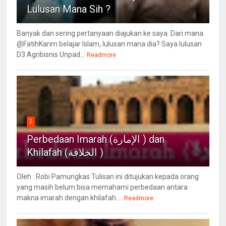
Lulusan Mana Sih ?
Banyak dan sering pertanyaan diajukan ke saya. Dari mana
@FatihKarim belajar Islam, lulusan mana dia? Saya lulusan
D3 Agribisnis Unpad...
Readmore
2
Perbedaan Imarah (الإمارة ) dan
Khilafah (الخلافة )
Oleh : Robi Pamungkas Tulisan ini ditujukan kepada orang
yang masih belum bisa memahami perbedaan antara
makna imarah dengan khilafah....
Readmore