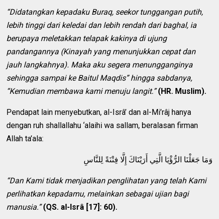
“Didatangkan kepadaku Buraq, seekor tunggangan putih,
lebih tinggi dari keledai dan lebih rendah dari baghal, ia
berupaya meletakkan telapak kakinya di ujung
pandangannya (Kinayah yang menunjukkan cepat dan
jauh langkahnya). Maka aku segera menungganginya
sehingga sampai ke Baitul Maqdis” hingga sabdanya,
“Kemudian membawa kami menuju langit.”
(HR. Muslim).
Pendapat lain menyebutkan, al-Isrâ’ dan al-Mi’râj hanya
dengan ruh shallallahu ‘alaihi wa sallam, beralasan firman
Allah ta’ala:
وَمَا جَعَلْنَا الرُّؤْيَا الَّتِي أَرَيْنَاكَ إِلَّا فِتْنَةً لِلنَّاسِ
“Dan Kami tidak menjadikan penglihatan yang telah Kami
perlihatkan kepadamu, melainkan sebagai ujian bagi
manusia.”
(QS. al-Isrâ [17]: 60).