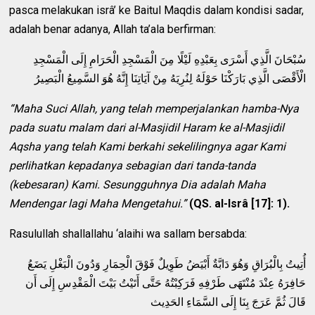
pasca melakukan isrâ’ ke Baitul Maqdis dalam kondisi sadar,
adalah benar adanya, Allah ta’ala berfirman:
سُبْحَانَ الَّذِي أَسْرَى بِعَبْدِهِ لَيْلًا مِنَ الْمَسْجِدِ الْحَرَامِ إِلَى الْمَسْجِدِ
الْأَقْصَى الَّذِي بَارَكْنَا حَوْلَهُ لِنُرِيَهُ مِنْ آيَاتِنَا إِنَّهُ هُوَ السَّمِيعُ الْبَصِيرُ
“Maha Suci Allah, yang telah memperjalankan hamba-Nya
pada suatu malam dari al-Masjidil Haram ke al-Masjidil
Aqsha yang telah Kami berkahi sekelilingnya agar Kami
perlihatkan kepadanya sebagian dari tanda-tanda
(kebesaran) Kami. Sesungguhnya Dia adalah Maha
Mendengar lagi Maha Mengetahui.”
(QS. al-Isrâ [17]: 1).
Rasulullah shallallahu ‘alaihi wa sallam bersabda:
أُتِيتُ بِالْبُرَاقِ وَهُوَ دَابَّةٌ أَبْيَضُ طَوِيلٌ فَوْقَ الْحِمَارِ وَدُونَ الْبَغْلِ يَضَعُ
حَافِرَهُ عِنْدَ مُنْتَهَى طَرْفِهِ فَرَكِبْتُهُ حَتَّى أَتَيْتُ بَيْتَ الْمَقْدِسِ إِلَى أَن
قَالَ ثُمَّ عَرَجَ بِنَا إِلَى السَّمَاءِ الحَدِيث