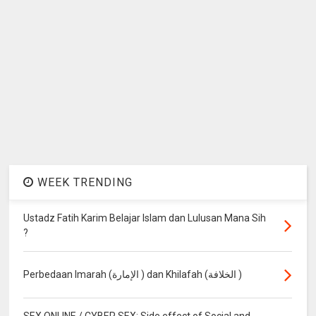
WEEK TRENDING
Ustadz Fatih Karim Belajar Islam dan Lulusan Mana Sih
?
Perbedaan Imarah (الإمارة ) dan Khilafah (الخلافة )
SEX ONLINE / CYBER SEX: Side effect of Social and