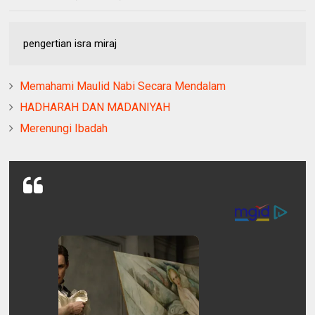
pengertian isra miraj
Memahami Maulid Nabi Secara Mendalam
HADHARAH DAN MADANIYAH
Merenungi Ibadah