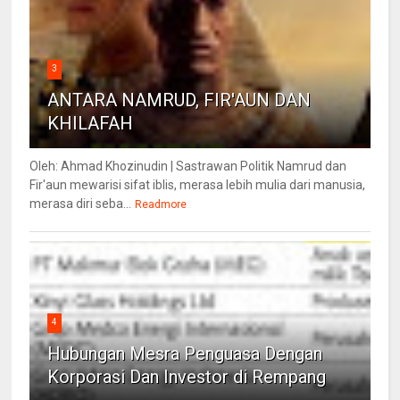
3
ANTARA NAMRUD, FIR'AUN DAN
KHILAFAH
Oleh: Ahmad Khozinudin | Sastrawan Politik Namrud dan
Fir'aun mewarisi sifat iblis, merasa lebih mulia dari manusia,
merasa diri seba...
Readmore
4
Hubungan Mesra Penguasa Dengan
Korporasi Dan Investor di Rempang