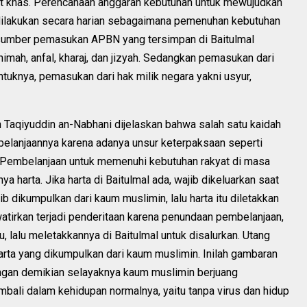
at khas. Perencanaan anggaran kebutuhan untuk mewujudkan
dilakukan secara harian sebagaimana pemenuhan kebutuhan
-sumber pemasukan APBN yang tersimpan di Baitulmal
nimah, anfal, kharaj, dan jizyah. Sedangkan pemasukan dari
uknya, pemasukan dari hak milik negara yakni usyur,
 Taqiyuddin an-Nabhani dijelaskan bahwa salah satu kaidah
belanjaannya karena adanya unsur keterpaksaan seperti
h. Pembelanjaan untuk memenuhi kebutuhan rakyat di masa
ya harta. Jika harta di Baitulmal ada, wajib dikeluarkan saat
ajib dikumpulkan dari kaum muslimin, lalu harta itu diletakkan
awatirkan terjadi penderitaan karena penundaan pembelanjaan,
, lalu meletakkannya di Baitulmal untuk disalurkan. Utang
 harta yang dikumpulkan dari kaum muslimin. Inilah gambaran
ngan demikian selayaknya kaum muslimin berjuang
ali dalam kehidupan normalnya, yaitu tanpa virus dan hidup