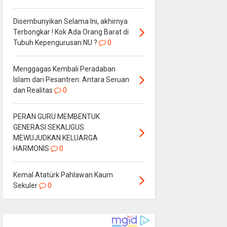
Disembunyikan Selama Ini, akhirnya
Terbongkar ! Kok Ada Orang Barat di
Tubuh Kepengurusan NU ?
0
Menggagas Kembali Peradaban
Islam dari Pesantren: Antara Seruan
dan Realitas
0
PERAN GURU MEMBENTUK
GENERASI SEKALIGUS
MEWUJUDKAN KELUARGA
HARMONIS
0
Kemal Atatürk Pahlawan Kaum
Sekuler
0