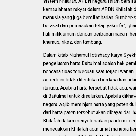
sistem Khilafah, APBN negara Islam bersif
kemaslahatan rakyat dalam APBN Khilafah 
manusia yang juga bersifat harian. Sumber
berasal dari pemasukan tetap yakni fai’, gha
hak milik umum dengan berbagai macam bent
khumus, rikaz, dan tambang.
Dalam kitab Nizhamul Iqtishady karya Syekh
pengeluaran harta Baitulmal adalah hak pem
bencana tidak terkecuali saat terjadi waba
seperti ini tidak ditentukan berdasarkan adan
itu juga. Apabila harta tersebut tidak ada, w
di Baitulmal untuk disalurkan. Apabila dikh
negara wajib meminjam harta yang paten dulu
dari harta paten tersebut akan dibayar dari
Khilafah dalam menyelesaikan pandemi, de
menegakkan Khilafah agar umat manusia kemb