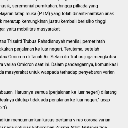
musik, seremonial pernikahan, hingga pilkada yang
jaran tatap muka (PTM) yang telah dinanti-nantikan anak
ak menutup kemungkinan justru kembali berisiko tinggi
ar, yaitu mobilitas masyarakat.
tas Trisakti Trubus Rahadiansyah menilai, pemerintah
ukan perjalanan ke luar negeri. Terutama, setelah
tau Omicron di Tanah Air. Selain itu Trubus juga mengkritisi
a varian Omicron saat ini. Dalam pandangannya, komunikasi
da masyarakat untuk waspada terhadap penyebaran varian
mbauan. Harusnya semua (perjalanan ke luar negeri) dilarang
alnya ditutup tidak ada perjalanan ke luar negeri.” ucap
21).
adikin mengumumkan kasus pertama virus corona varian
si pada petugas kebersihan Wisma Atlet. Mulanya tiga