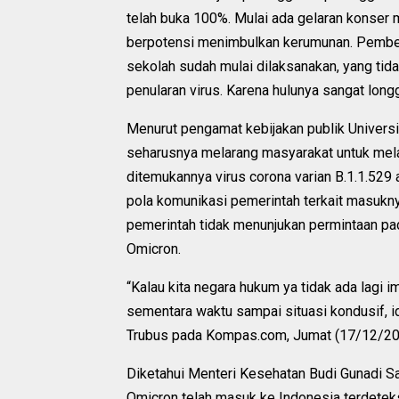
telah buka 100%. Mulai ada gelaran konser 
berpotensi menimbulkan kerumunan. Pembela
sekolah sudah mulai dilaksanakan, yang tid
penularan virus. Karena hulunya sangat longg
Menurut pengamat kebijakan publik Universi
seharusnya melarang masyarakat untuk melak
ditemukannya virus corona varian B.1.1.529 a
pola komunikasi pemerintah terkait masukny
pemerintah tidak menunjukan permintaan pa
Omicron.
“Kalau kita negara hukum ya tidak ada lagi i
sementara waktu sampai situasi kondusif, ide
Trubus pada Kompas.com, Jumat (17/12/20
Diketahui Menteri Kesehatan Budi Gunadi S
Omicron telah masuk ke Indonesia terdetek