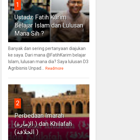
1
Ustadz Fatih Karim
Belajar Islam dan Lulusan
Mana Sih ?
Banyak dan sering pertanyaan diajukan
ke saya. Dari mana @FatihKarim belajar
Islam, lulusan mana dia? Saya lulusan D3
Agribisnis Unpad...
Readmore
2
Perbedaan Imarah
(الإمارة ) dan Khilafah
(الخلافة )