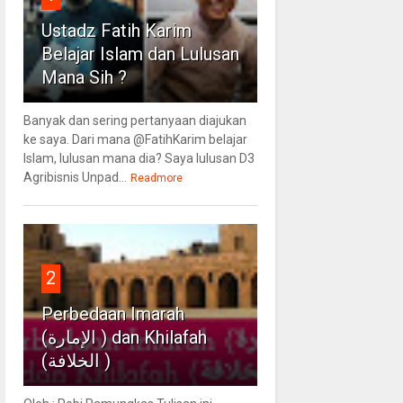
Ustadz Fatih Karim
Belajar Islam dan Lulusan
Mana Sih ?
Banyak dan sering pertanyaan diajukan
ke saya. Dari mana @FatihKarim belajar
Islam, lulusan mana dia? Saya lulusan D3
Agribisnis Unpad...
Readmore
2
Perbedaan Imarah
(الإمارة ) dan Khilafah
(الخلافة )