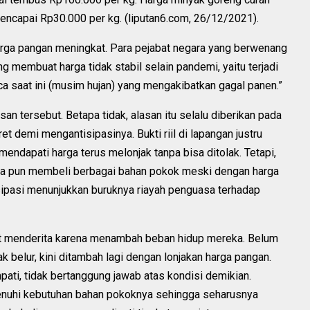
mencapai Rp30.000 per kg. (liputan6.com, 26/12/2021).
-harga pangan meningkat. Para pejabat negara yang berwenang
ng membuat harga tidak stabil selain pandemi, yaitu terjadi
ca saat ini (musim hujan) yang mengakibatkan gagal panen.”
n tersebut. Betapa tidak, alasan itu selalu diberikan pada
t demi mengantisipasinya. Bukti riil di lapangan justru
ndapati harga terus melonjak tanpa bisa ditolak. Tetapi,
a pun membeli berbagai bahan pokok meski dengan harga
sipasi menunjukkan buruknya riayah penguasa terhadap
at menderita karena menambah beban hidup mereka. Belum
belur, kini ditambah lagi dengan lonjakan harga pangan.
i, tidak bertanggung jawab atas kondisi demikian.
enuhi kebutuhan bahan pokoknya sehingga seharusnya