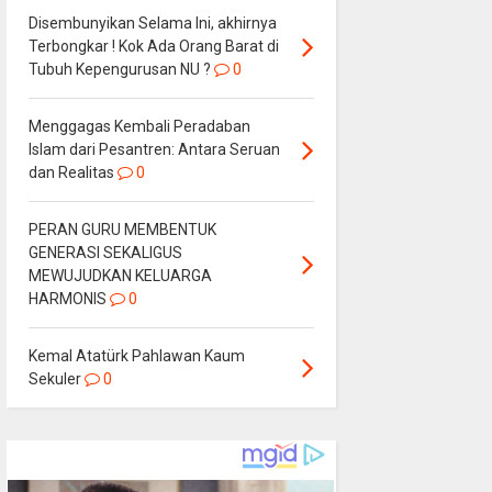
Disembunyikan Selama Ini, akhirnya
Terbongkar ! Kok Ada Orang Barat di
Tubuh Kepengurusan NU ?
0
Menggagas Kembali Peradaban
Islam dari Pesantren: Antara Seruan
dan Realitas
0
PERAN GURU MEMBENTUK
GENERASI SEKALIGUS
MEWUJUDKAN KELUARGA
HARMONIS
0
Kemal Atatürk Pahlawan Kaum
Sekuler
0