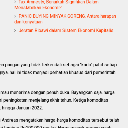
Tax Amnesty, Benarkah Signifikan Dalam
Menstabilkan Ekonomi?
PANIC BUYING MINYAK GORENG, Antara harapan
dan kenyataan
Jeratan Ribawi dalam Sistem Ekonomi Kapitalis
han pangan yang tidak terkendali sebagai "kado" pahit setiap
nya, hal ini tidak menjadi perhatian khusus dari pemerintah
 mau menerima dengan penuh duka. Bayangkan saja, harga
mi peningkatan menjelang akhir tahun. Ketiga komoditas
k hingga Januari 2022.
 Andreas mengatakan harga-harga komoditas tersebut telah
bai tembus Rp100.000 per kg. Harga minyak goreng curah