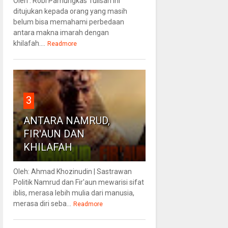
Oleh : Robi Pamungkas Tulisan ini
ditujukan kepada orang yang masih
belum bisa memahami perbedaan
antara makna imarah dengan
khilafah....
Readmore
3
ANTARA NAMRUD,
FIR'AUN DAN
KHILAFAH
Oleh: Ahmad Khozinudin | Sastrawan
Politik Namrud dan Fir'aun mewarisi sifat
iblis, merasa lebih mulia dari manusia,
merasa diri seba...
Readmore