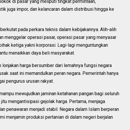
kok di pasar yang meliputi tingkat permintaan,
tik juga impor, dan kelancaran dalam distribusi hingga ke
berkutat pada perkara teknis dalam kebijakannya. Alih-alih
an menggelar operasi pasar, operasi pasar yang menyasar
ak ketiga yakni korporasi. Lagi-lagi menguntungkan
ntu menaikkan daya beli masyarakat.
lonjakan harga bersumber dari lemahnya fungsi negara
usak saat ini memandulkan peran negara. Pemerintah hanya
agai pengurus urusan rakyat.
i mampu mewujudkan jaminan ketahanan pangan bagi seluruh
jitu mengantisipasi gejolak harga. Pertama, menjaga
dan penawaran menjadi stabil. Negara dalam Islam berperan
mi menjamin produksi pertanian di dalam negeri berjalan