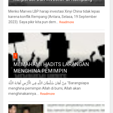
Menko Marves LBP harap investasi Xinyi China tidak lepas
karena konflik Rempang (Antara, Selasa, 19 September
2023). Saya pikir kita pun dem...
Readmore
5
MEMAHAMI HADITS LARANGAN
MENGHINA PEMIMPIN
مَنْ أَهَانَ سُلْطَانَ اللَّهِ فِي الْأَرْضِ أَهَانَهُ اللَّهُ "Barangsiapa
menghina pemimpin Allah di bumi, Allah akan
menghinakannya....
Readmore