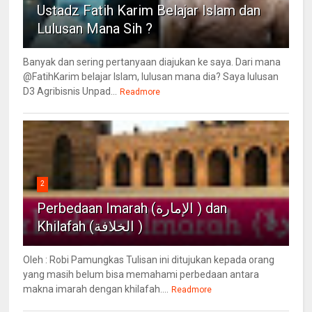
Ustadz Fatih Karim Belajar Islam dan
Lulusan Mana Sih ?
Banyak dan sering pertanyaan diajukan ke saya. Dari mana
@FatihKarim belajar Islam, lulusan mana dia? Saya lulusan
D3 Agribisnis Unpad...
Readmore
2
Perbedaan Imarah (الإمارة ) dan
Khilafah (الخلافة )
Oleh : Robi Pamungkas Tulisan ini ditujukan kepada orang
yang masih belum bisa memahami perbedaan antara
makna imarah dengan khilafah....
Readmore