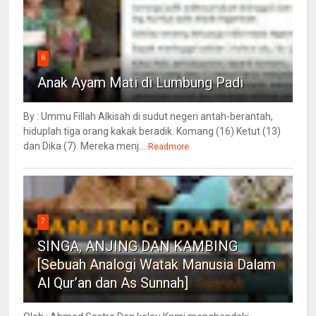
6
Anak Ayam Mati di Lumbung Padi
By : Ummu Fillah Alkisah di sudut negeri antah-berantah,
hiduplah tiga orang kakak beradik. Komang (16) Ketut (13)
dan Dika (7). Mereka menj...
Readmore
7
SINGA, ANJING DAN KAMBING
[Sebuah Analogi Watak Manusia Dalam
Al Qur’an dan As Sunnah]