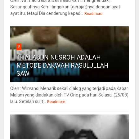
Oleh : Ahmad Sastra Dan kalau Kami menghendaki,
Sesungguhnya Kami tinggikan (derajat)nya dengan ayat-
ayat itu, tetapi Dia cenderung kepad...
Readmore
8
THALABUN NUSROH ADALAH
METODE DAKWAH RASULULLAH
SAW
Oleh : W.Irvandi Menarik sekali dialog yang terjadi pada Kabar
Malam yang diadakan oleh TV One pada hari Selasa, (25/08)
lalu. Setelah sulit...
Readmore