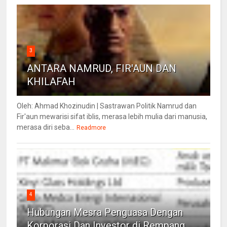
3
ANTARA NAMRUD, FIR'AUN DAN
KHILAFAH
Oleh: Ahmad Khozinudin | Sastrawan Politik Namrud dan
Fir'aun mewarisi sifat iblis, merasa lebih mulia dari manusia,
merasa diri seba...
Readmore
4
Hubungan Mesra Penguasa Dengan
Korporasi Dan Investor di Rempang