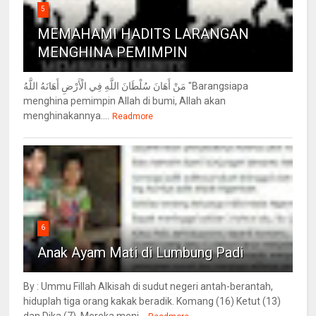
5
MEMAHAMI HADITS LARANGAN
MENGHINA PEMIMPIN
مَنْ أَهَانَ سُلْطَانَ اللَّهِ فِي الْأَرْضِ أَهَانَهُ اللَّهُ "Barangsiapa
menghina pemimpin Allah di bumi, Allah akan
menghinakannya....
Readmore
6
Anak Ayam Mati di Lumbung Padi
By : Ummu Fillah Alkisah di sudut negeri antah-berantah,
hiduplah tiga orang kakak beradik. Komang (16) Ketut (13)
dan Dika (7). Mereka menj...