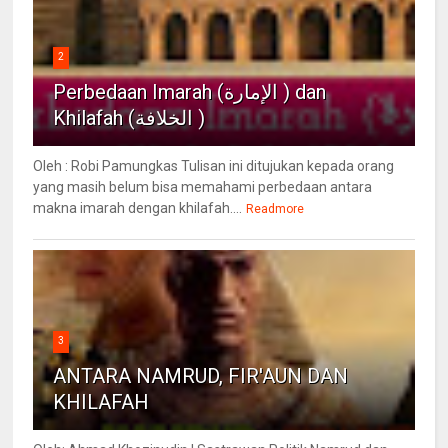
2
Perbedaan Imarah (الإمارة ) dan
Khilafah (الخلافة )
Oleh : Robi Pamungkas Tulisan ini ditujukan kepada orang
yang masih belum bisa memahami perbedaan antara
makna imarah dengan khilafah....
Readmore
3
ANTARA NAMRUD, FIR'AUN DAN
KHILAFAH