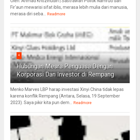
Oleh: Ahmad Khozinudin | Sastrawan Politik Namrud dan
Fir'aun mewarisi sifat iblis, merasa lebih mulia dari manusia,
merasa diri seba...
Readmore
4
Hubungan Mesra Penguasa Dengan
Korporasi Dan Investor di Rempang
Menko Marves LBP harap investasi Xinyi China tidak lepas
karena konflik Rempang (Antara, Selasa, 19 September
2023). Saya pikir kita pun dem...
Readmore