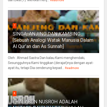
Readmore
7
SINGA, ANJING DAN KAMBING
[Sebuah Analogi Watak Manusia Dalam
Al Qur’an dan As Sunnah]
Oleh : Ahmad Sastra Dan kalau Kami menghendaki,
Sesungguhnya Kami tinggikan (derajat)nya dengan ayat-
ayat itu, tetapi Dia cenderung kepad...
Readmore
8
THALABUN NUSROH ADALAH