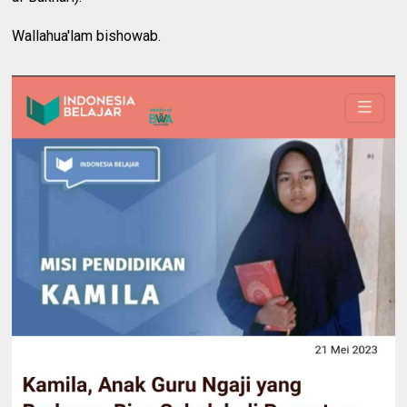
Wallahua'lam bishowab.