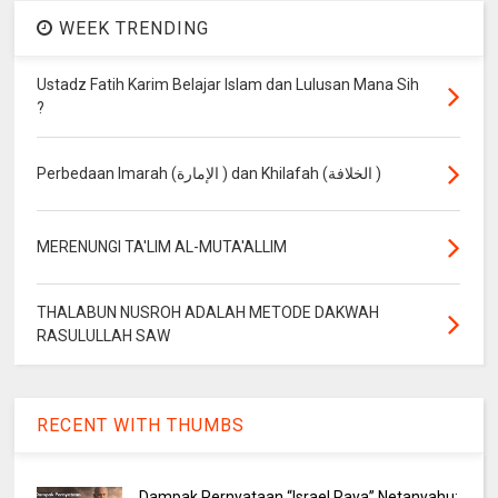
WEEK TRENDING
Ustadz Fatih Karim Belajar Islam dan Lulusan Mana Sih
?
Perbedaan Imarah (الإمارة ) dan Khilafah (الخلافة )
MERENUNGI TA'LIM AL-MUTA'ALLIM
THALABUN NUSROH ADALAH METODE DAKWAH
RASULULLAH SAW
RECENT WITH THUMBS
Dampak Pernyataan “Israel Raya” Netanyahu: