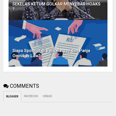
SEKELAS KETUM GOLKAR MENYEBAR HOAKS
?
Siapa Sponsor di Balik Satgas dan Panja
Omnibus Law?
COMMENTS
FACEBOOK
DISQUS
BLOGGER