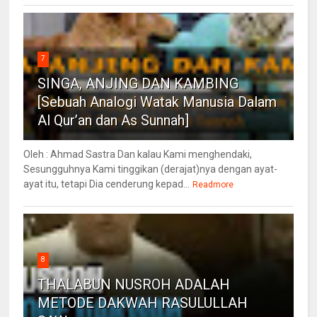
7
SINGA, ANJING DAN KAMBING
[Sebuah Analogi Watak Manusia Dalam
Al Qur’an dan As Sunnah]
Oleh : Ahmad Sastra Dan kalau Kami menghendaki,
Sesungguhnya Kami tinggikan (derajat)nya dengan ayat-
ayat itu, tetapi Dia cenderung kepad...
Readmore
8
THALABUN NUSROH ADALAH
METODE DAKWAH RASULULLAH