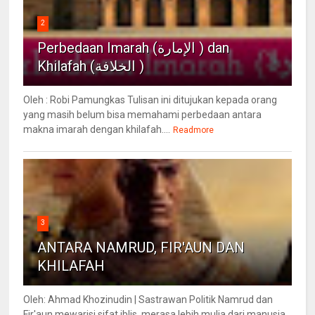
2
Perbedaan Imarah (الإمارة ) dan
Khilafah (الخلافة )
Oleh : Robi Pamungkas Tulisan ini ditujukan kepada orang
yang masih belum bisa memahami perbedaan antara
makna imarah dengan khilafah....
Readmore
3
ANTARA NAMRUD, FIR'AUN DAN
KHILAFAH
Oleh: Ahmad Khozinudin | Sastrawan Politik Namrud dan
Fir'aun mewarisi sifat iblis, merasa lebih mulia dari manusia,