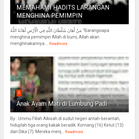
MEMAHAMI HADITS LARANGAN
MENGHINA PEMIMPIN
مَنْ أَهَانَ سُلْطَانَ اللَّهِ فِي الْأَرْضِ أَهَانَهُ اللَّهُ "Barangsiapa
menghina pemimpin Allah di bumi, Allah akan
menghinakannya....
Readmore
6
Anak Ayam Mati di Lumbung Padi
By : Ummu Fillah Alkisah di sudut negeri antah-berantah,
hiduplah tiga orang kakak beradik. Komang (16) Ketut (13)
dan Dika (7). Mereka menj...
Readmore