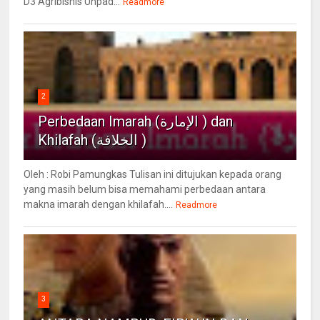
D3 Agribisnis Unpad...
Readmore
2
Perbedaan Imarah (الإمارة ) dan
Khilafah (الخلافة )
Oleh : Robi Pamungkas Tulisan ini ditujukan kepada orang
yang masih belum bisa memahami perbedaan antara
makna imarah dengan khilafah....
Readmore
3