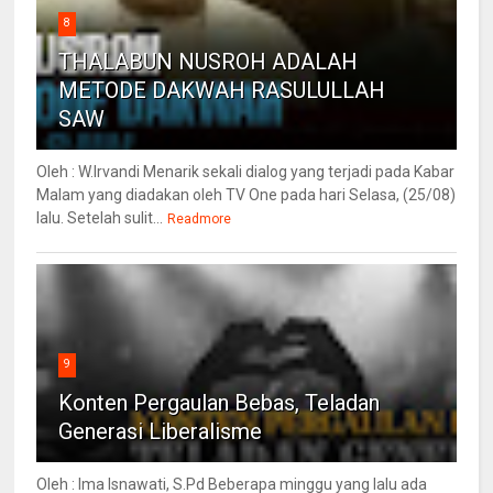
8
THALABUN NUSROH ADALAH
METODE DAKWAH RASULULLAH
SAW
Oleh : W.Irvandi Menarik sekali dialog yang terjadi pada Kabar
Malam yang diadakan oleh TV One pada hari Selasa, (25/08)
lalu. Setelah sulit...
Readmore
9
Konten Pergaulan Bebas, Teladan
Generasi Liberalisme
Oleh : Ima Isnawati, S.Pd Beberapa minggu yang lalu ada