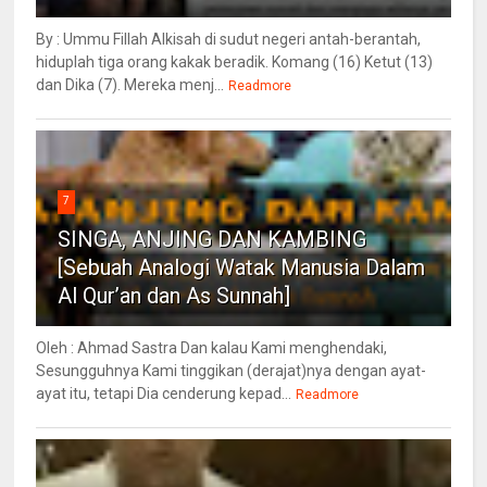
By : Ummu Fillah Alkisah di sudut negeri antah-berantah,
hiduplah tiga orang kakak beradik. Komang (16) Ketut (13)
dan Dika (7). Mereka menj...
Readmore
7
SINGA, ANJING DAN KAMBING
[Sebuah Analogi Watak Manusia Dalam
Al Qur’an dan As Sunnah]
Oleh : Ahmad Sastra Dan kalau Kami menghendaki,
Sesungguhnya Kami tinggikan (derajat)nya dengan ayat-
ayat itu, tetapi Dia cenderung kepad...
Readmore