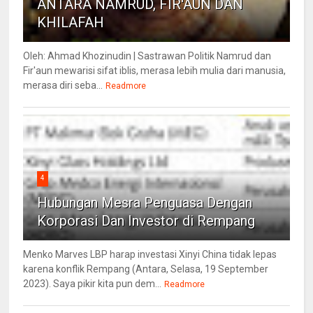
ANTARA NAMRUD, FIR'AUN DAN
KHILAFAH
Oleh: Ahmad Khozinudin | Sastrawan Politik Namrud dan
Fir'aun mewarisi sifat iblis, merasa lebih mulia dari manusia,
merasa diri seba...
Readmore
4
Hubungan Mesra Penguasa Dengan
Korporasi Dan Investor di Rempang
Menko Marves LBP harap investasi Xinyi China tidak lepas
karena konflik Rempang (Antara, Selasa, 19 September
2023). Saya pikir kita pun dem...
Readmore