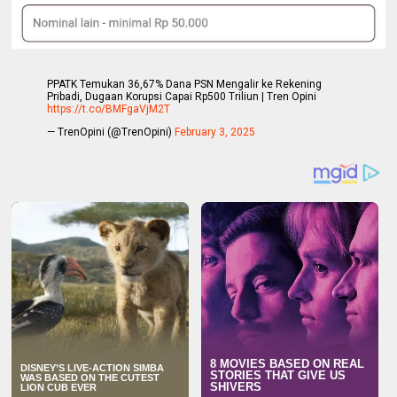
PPATK Temukan 36,67% Dana PSN Mengalir ke Rekening
Pribadi, Dugaan Korupsi Capai Rp500 Triliun | Tren Opini
https://t.co/BMFgaVjM2T
— TrenOpini (@TrenOpini)
February 3, 2025