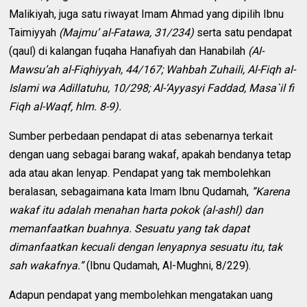
Malikiyah, juga satu riwayat Imam Ahmad yang dipilih Ibnu
Taimiyyah
(Majmu’ al-Fatawa, 31/234)
serta satu pendapat
(qaul) di kalangan fuqaha Hanafiyah dan Hanabilah
(Al-
Mawsu’ah al-Fiqhiyyah, 44/167; Wahbah Zuhaili, Al-Fiqh al-
Islami wa Adillatuhu, 10/298; Al-‘Ayyasyi Faddad, Masa`il fi
Fiqh al-Waqf, hlm. 8-9).
Sumber perbedaan pendapat di atas sebenarnya terkait
dengan uang sebagai barang wakaf, apakah bendanya tetap
ada atau akan lenyap. Pendapat yang tak membolehkan
beralasan, sebagaimana kata Imam Ibnu Qudamah,
”Karena
wakaf itu adalah menahan harta pokok (al-ashl) dan
memanfaatkan buahnya. Sesuatu yang tak dapat
dimanfaatkan kecuali dengan lenyapnya sesuatu itu, tak
sah wakafnya.”
(Ibnu Qudamah, Al-Mughni, 8/229).
Adapun pendapat yang membolehkan mengatakan uang