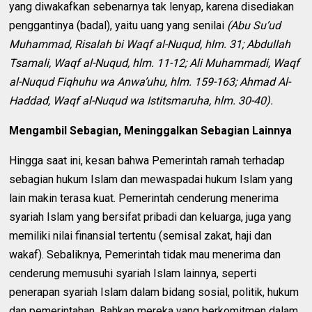
yang diwakafkan sebenarnya tak lenyap, karena disediakan
penggantinya (badal), yaitu uang yang senilai
(Abu Su’ud
Muhammad, Risalah bi Waqf al-Nuqud, hlm. 31; Abdullah
Tsamali, Waqf al-Nuqud, hlm. 11-12; Ali Muhammadi, Waqf
al-Nuqud Fiqhuhu wa Anwa’uhu, hlm. 159-163; Ahmad Al-
Haddad, Waqf al-Nuqud wa Istitsmaruha, hlm. 30-40).
Mengambil Sebagian, Meninggalkan Sebagian Lainnya
Hingga saat ini, kesan bahwa Pemerintah ramah terhadap
sebagian hukum Islam dan mewaspadai hukum Islam yang
lain makin terasa kuat. Pemerintah cenderung menerima
syariah Islam yang bersifat pribadi dan keluarga, juga yang
memiliki nilai finansial tertentu (semisal zakat, haji dan
wakaf). Sebaliknya, Pemerintah tidak mau menerima dan
cenderung memusuhi syariah Islam lainnya, seperti
penerapan syariah Islam dalam bidang sosial, politik, hukum
dan pemerintahan. Bahkan mereka yang berkomitmen dalam