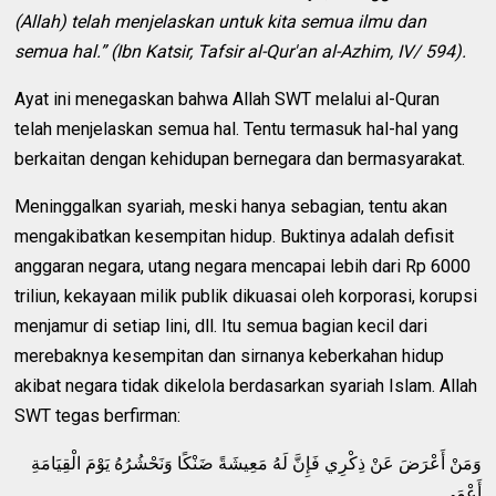
(Allah) telah menjelaskan untuk kita semua ilmu dan
semua hal.” (Ibn Katsir, Tafsir al-Qur'an al-Azhim, IV/ 594).
Ayat ini menegaskan bahwa Allah SWT melalui al-Quran
telah menjelaskan semua hal. Tentu termasuk hal-hal yang
berkaitan dengan kehidupan bernegara dan bermasyarakat.
Meninggalkan syariah, meski hanya sebagian, tentu akan
mengakibatkan kesempitan hidup. Buktinya adalah defisit
anggaran negara, utang negara mencapai lebih dari Rp 6000
triliun, kekayaan milik publik dikuasai oleh korporasi, korupsi
menjamur di setiap lini, dll. Itu semua bagian kecil dari
merebaknya kesempitan dan sirnanya keberkahan hidup
akibat negara tidak dikelola berdasarkan syariah Islam. Allah
SWT tegas berfirman:
وَمَنْ أَعْرَضَ عَنْ ذِكْرِي فَإِنَّ لَهُ مَعِيشَةً ضَنْكًا وَنَحْشُرُهُ يَوْمَ الْقِيَامَةِ
أَعْمَى