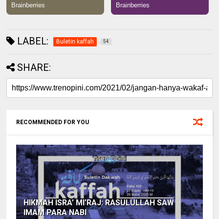
LABEL:
Buletin kaffah
54
SHARE:
RECOMMENDED FOR YOU
HIKMAH ISRA’ MI’RAJ: RASULULLAH SAW
IMAM PARA NABI