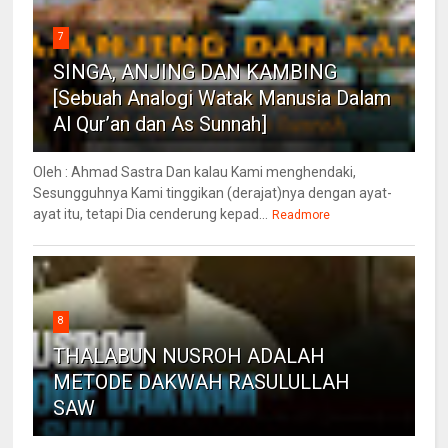
7
SINGA, ANJING DAN KAMBING
[Sebuah Analogi Watak Manusia Dalam
Al Qur’an dan As Sunnah]
Oleh : Ahmad Sastra Dan kalau Kami menghendaki,
Sesungguhnya Kami tinggikan (derajat)nya dengan ayat-
ayat itu, tetapi Dia cenderung kepad...
Readmore
8
THALABUN NUSROH ADALAH
METODE DAKWAH RASULULLAH
SAW