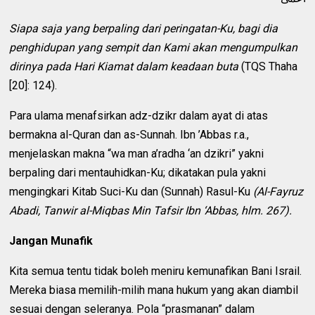
Siapa saja yang berpaling dari peringatan-Ku, bagi dia
penghidupan yang sempit dan Kami akan mengumpulkan
dirinya pada Hari Kiamat dalam keadaan buta
(TQS Thaha
[20]: 124).
Para ulama menafsirkan adz-dzikr dalam ayat di atas
bermakna al-Quran dan as-Sunnah. Ibn ’Abbas r.a.,
menjelaskan makna “wa man a’radha ‘an dzikri” yakni
berpaling dari mentauhidkan-Ku; dikatakan pula yakni
mengingkari Kitab Suci-Ku dan (Sunnah) Rasul-Ku
(Al-Fayruz
Abadi, Tanwir al-Miqbas Min Tafsir Ibn ‘Abbas, hlm. 267).
Jangan Munafik
Kita semua tentu tidak boleh meniru kemunafikan Bani Israil.
Mereka biasa memilih-milih mana hukum yang akan diambil
sesuai dengan seleranya. Pola “prasmanan” dalam