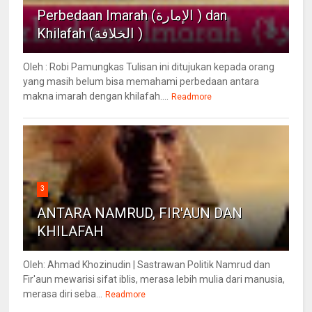
Perbedaan Imarah (الإمارة ) dan
Khilafah (الخلافة )
Oleh : Robi Pamungkas Tulisan ini ditujukan kepada orang
yang masih belum bisa memahami perbedaan antara
makna imarah dengan khilafah....
Readmore
3
ANTARA NAMRUD, FIR'AUN DAN
KHILAFAH
Oleh: Ahmad Khozinudin | Sastrawan Politik Namrud dan
Fir'aun mewarisi sifat iblis, merasa lebih mulia dari manusia,
merasa diri seba...
Readmore