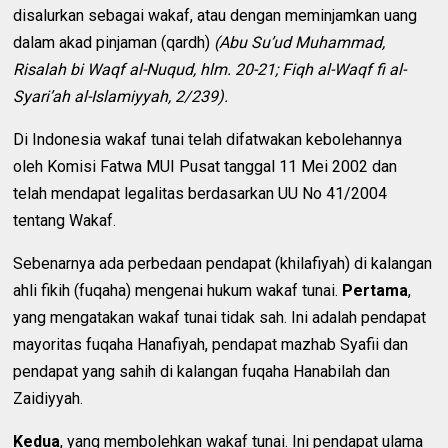
disalurkan sebagai wakaf, atau dengan meminjamkan uang
dalam akad pinjaman (qardh)
(Abu Su’ud Muhammad,
Risalah bi Waqf al-Nuqud, hlm. 20-21; Fiqh al-Waqf fi al-
Syari’ah al-Islamiyyah, 2/239).
Di Indonesia wakaf tunai telah difatwakan kebolehannya
oleh Komisi Fatwa MUI Pusat tanggal 11 Mei 2002 dan
telah mendapat legalitas berdasarkan UU No 41/2004
tentang Wakaf.
Sebenarnya ada perbedaan pendapat (khilafiyah) di kalangan
ahli fikih (fuqaha) mengenai hukum wakaf tunai.
Pertama
,
yang mengatakan wakaf tunai tidak sah. Ini adalah pendapat
mayoritas fuqaha Hanafiyah, pendapat mazhab Syafii dan
pendapat yang sahih di kalangan fuqaha Hanabilah dan
Zaidiyyah.
Kedua
, yang membolehkan wakaf tunai. Ini pendapat ulama