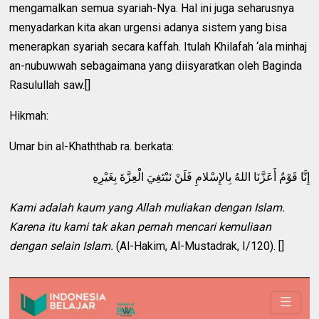
mengamalkan semua syariah-Nya. Hal ini juga seharusnya
menyadarkan kita akan urgensi adanya sistem yang bisa
menerapkan syariah secara kaffah. Itulah Khilafah ‘ala minhaj
an-nubuwwah sebagaimana yang diisyaratkan oleh Baginda
Rasulullah saw.[]
Hikmah:
Umar bin al-Khaththab ra. berkata:
إِنَّا قَوْمٌ أَعَزَّنَا اللهُ بِالإِسْلامِ فَلَنْ نَبْتَغِيَ الْعِزَّةَ بِغَيْرِهِ
Kami adalah kaum yang Allah muliakan dengan Islam.
Karena itu kami tak akan pernah mencari kemuliaan
dengan selain Islam.
(Al-Hakim, Al-Mustadrak, I/120). []