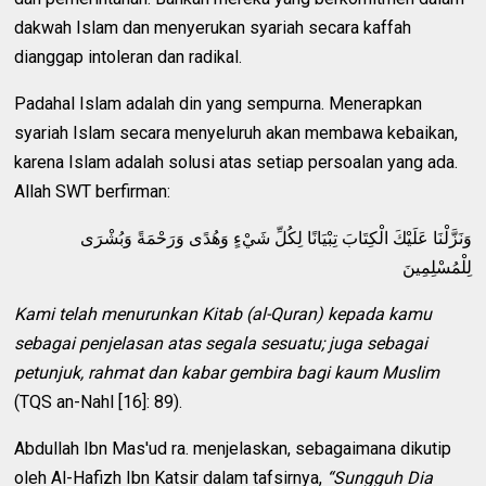
dakwah Islam dan menyerukan syariah secara kaffah
dianggap intoleran dan radikal.
Padahal Islam adalah din yang sempurna. Menerapkan
syariah Islam secara menyeluruh akan membawa kebaikan,
karena Islam adalah solusi atas setiap persoalan yang ada.
Allah SWT berfirman:
وَنَزَّلْنَا عَلَيْكَ الْكِتَابَ تِبْيَانًا لِكُلِّ شَيْءٍ وَهُدًى وَرَحْمَةً وَبُشْرَى
لِلْمُسْلِمِينَ
Kami telah menurunkan Kitab (al-Quran) kepada kamu
sebagai penjelasan atas segala sesuatu; juga sebagai
petunjuk, rahmat dan kabar gembira bagi kaum Muslim
(TQS an-Nahl [16]: 89).
Abdullah Ibn Mas'ud ra. menjelaskan, sebagaimana dikutip
oleh Al-Hafizh Ibn Katsir dalam tafsirnya,
“Sungguh Dia