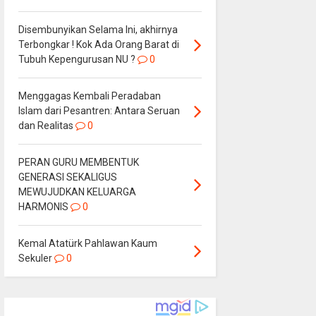
Disembunyikan Selama Ini, akhirnya
Terbongkar ! Kok Ada Orang Barat di
Tubuh Kepengurusan NU ?
0
Menggagas Kembali Peradaban
Islam dari Pesantren: Antara Seruan
dan Realitas
0
PERAN GURU MEMBENTUK
GENERASI SEKALIGUS
MEWUJUDKAN KELUARGA
HARMONIS
0
Kemal Atatürk Pahlawan Kaum
Sekuler
0