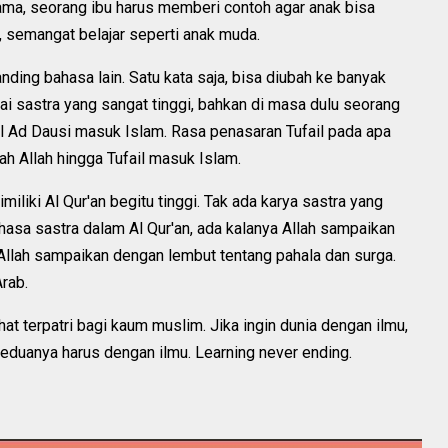
ulama, seorang ibu harus memberi contoh agar anak bisa
 semangat belajar seperti anak muda.
ding bahasa lain. Satu kata saja, bisa diubah ke banyak
ilai sastra yang sangat tinggi, bahkan di masa dulu seorang
l Ad Dausi masuk Islam. Rasa penasaran Tufail pada apa
h Allah hingga Tufail masuk Islam.
iliki Al Qur'an begitu tinggi. Tak ada karya sastra yang
hasa sastra dalam Al Qur'an, ada kalanya Allah sampaikan
llah sampaikan dengan lembut tentang pahala dan surga.
rab.
ahat terpatri bagi kaum muslim. Jika ingin dunia dengan ilmu,
n keduanya harus dengan ilmu. Learning never ending.