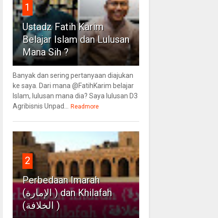
1
Ustadz Fatih Karim
Belajar Islam dan Lulusan
Mana Sih ?
Banyak dan sering pertanyaan diajukan
ke saya. Dari mana @FatihKarim belajar
Islam, lulusan mana dia? Saya lulusan D3
Agribisnis Unpad...
Readmore
2
Perbedaan Imarah
(الإمارة ) dan Khilafah
(الخلافة )