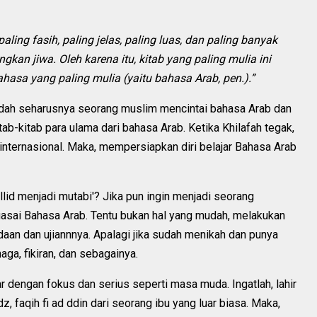
ing fasih, paling jelas, paling luas, dan paling banyak
n jiwa. Oleh karena itu, kitab yang paling mulia ini
ahasa yang paling mulia (yaitu bahasa Arab, pen.).”
udah seharusnya seorang muslim mencintai bahasa Arab dan
b-kitab para ulama dari bahasa Arab. Ketika Khilafah tegak,
nternasional. Maka, mempersiapkan diri belajar Bahasa Arab
llid menjadi mutabi'? Jika pun ingin menjadi seorang
uasai Bahasa Arab. Tentu bukan hal yang mudah, melakukan
daan dan ujiannnya. Apalagi jika sudah menikah dan punya
aga, fikiran, dan sebagainya.
 dengan fokus dan serius seperti masa muda. Ingatlah, lahir
, faqih fi ad ddin dari seorang ibu yang luar biasa. Maka,