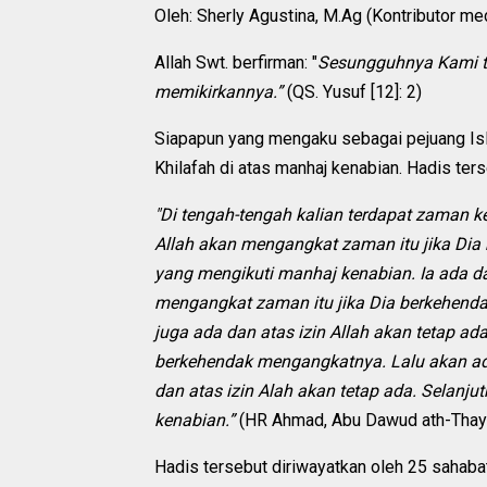
Oleh: Sherly Agustina, M.Ag (Kontributor me
Allah Swt. berfirman: "
Sesungguhnya Kami te
memikirkannya.”
(QS. Yusuf [12]: 2)
Siapapun yang mengaku sebagai pejuang Isl
Khilafah di atas manhaj kenabian. Hadis ters
"Di tengah-tengah kalian terdapat zaman ke
Allah akan mengangkat zaman itu jika Di
yang mengikuti manhaj kenabian. Ia ada dan
mengangkat zaman itu jika Dia berkehend
juga ada dan atas izin Allah akan tetap a
berkehendak mengangkatnya. Lalu akan ad
dan atas izin Alah akan tetap ada. Selanj
kenabian.”
(HR Ahmad, Abu Dawud ath-Thayal
Hadis tersebut diriwayatkan oleh 25 sahabat, 