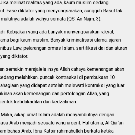
. Jika melihat realitas yang ada, kaum muslim sedang
ut. Fase diktator yang menyengsarakan, sungguh Rasul tak
i mulutnya adalah wahyu semata (QS. An Najm: 3).
adi. Kebijakan yang ada banyak menyengsarakan rakyat,
tama bagi kaum muslim. Banyak kriminalisasi ulama, ajaran
ibus Law, pelarangan ormas Islam, sertifikasi dai dan aturan
yang diktator.
man semakin merajalela insya Allah cahaya kemenangan akan
 sedang melahirkan, puncak kontrasksi di pembukaan 10
hagiaan yang didapat setelah melewati kontraksi yang luar
yakinan akan kemenangan dan pertolongan Allah, yang
entuk ketidakadilan dan kedzaliman.
ti. Maka, sikap umat Islam adalah menyambutnya dengan
asa Arab menjadi sesuatu yang urgent. Hal utama, Al Qur'an
m bahas Arab. Ibnu Katsir rahimahullah berkata ketika