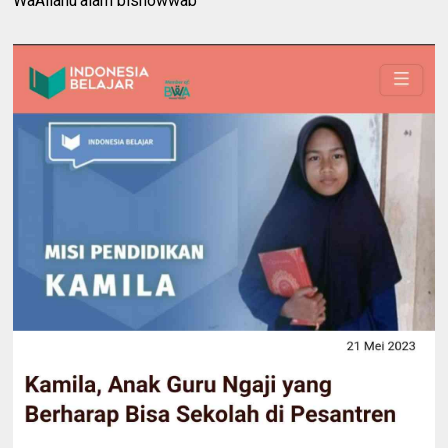
WaAllahu'alam bishowwab