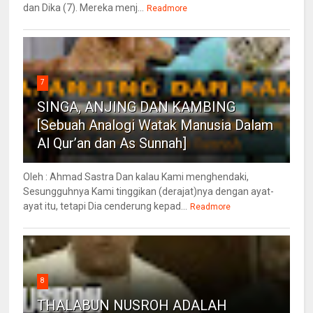
dan Dika (7). Mereka menj...
Readmore
7
SINGA, ANJING DAN KAMBING
[Sebuah Analogi Watak Manusia Dalam
Al Qur’an dan As Sunnah]
Oleh : Ahmad Sastra Dan kalau Kami menghendaki,
Sesungguhnya Kami tinggikan (derajat)nya dengan ayat-
ayat itu, tetapi Dia cenderung kepad...
Readmore
8
THALABUN NUSROH ADALAH