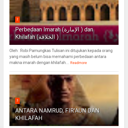
2
Perbedaan Imarah (الإمارة ) dan
Khilafah (الخلافة )
Oleh : Robi Pamungkas Tulisan ini ditujukan kepada orang
yang masih belum bisa memahami perbedaan antara
makna imarah dengan khilafah....
Readmore
3
ANTARA NAMRUD, FIR'AUN DAN
KHILAFAH