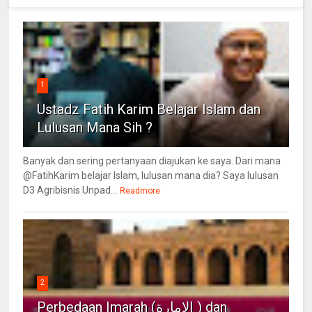
1
Ustadz Fatih Karim Belajar Islam dan
Lulusan Mana Sih ?
Banyak dan sering pertanyaan diajukan ke saya. Dari mana
@FatihKarim belajar Islam, lulusan mana dia? Saya lulusan
D3 Agribisnis Unpad...
Readmore
2
Perbedaan Imarah (الإمارة ) dan