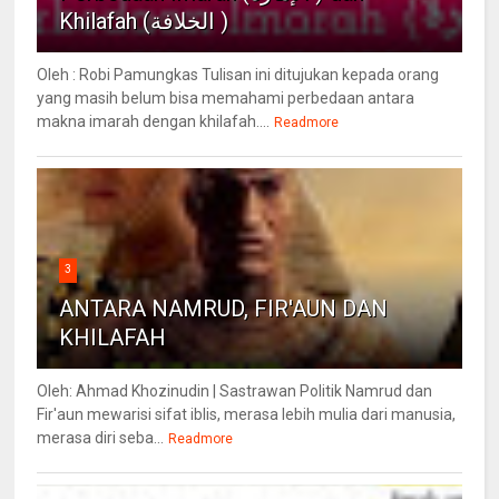
Khilafah (الخلافة )
Oleh : Robi Pamungkas Tulisan ini ditujukan kepada orang
yang masih belum bisa memahami perbedaan antara
makna imarah dengan khilafah....
Readmore
3
ANTARA NAMRUD, FIR'AUN DAN
KHILAFAH
Oleh: Ahmad Khozinudin | Sastrawan Politik Namrud dan
Fir'aun mewarisi sifat iblis, merasa lebih mulia dari manusia,
merasa diri seba...
Readmore