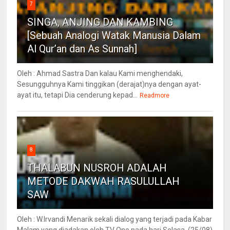
7
SINGA, ANJING DAN KAMBING
[Sebuah Analogi Watak Manusia Dalam
Al Qur’an dan As Sunnah]
Oleh : Ahmad Sastra Dan kalau Kami menghendaki,
Sesungguhnya Kami tinggikan (derajat)nya dengan ayat-
ayat itu, tetapi Dia cenderung kepad...
Readmore
8
THALABUN NUSROH ADALAH
METODE DAKWAH RASULULLAH
SAW
Oleh : W.Irvandi Menarik sekali dialog yang terjadi pada Kabar
Malam yang diadakan oleh TV One pada hari Selasa, (25/08)