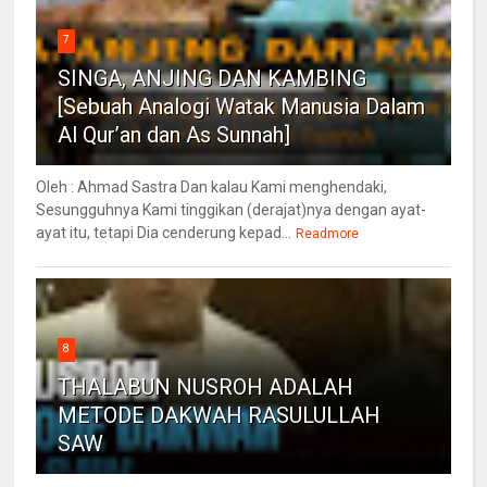
7
SINGA, ANJING DAN KAMBING
[Sebuah Analogi Watak Manusia Dalam
Al Qur’an dan As Sunnah]
Oleh : Ahmad Sastra Dan kalau Kami menghendaki,
Sesungguhnya Kami tinggikan (derajat)nya dengan ayat-
ayat itu, tetapi Dia cenderung kepad...
Readmore
8
THALABUN NUSROH ADALAH
METODE DAKWAH RASULULLAH
SAW