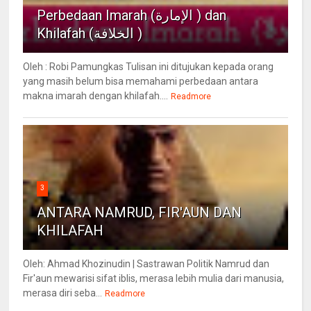
Perbedaan Imarah (الإمارة ) dan
Khilafah (الخلافة )
Oleh : Robi Pamungkas Tulisan ini ditujukan kepada orang
yang masih belum bisa memahami perbedaan antara
makna imarah dengan khilafah....
Readmore
3
ANTARA NAMRUD, FIR'AUN DAN
KHILAFAH
Oleh: Ahmad Khozinudin | Sastrawan Politik Namrud dan
Fir'aun mewarisi sifat iblis, merasa lebih mulia dari manusia,
merasa diri seba...
Readmore