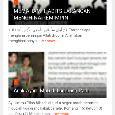
5
MEMAHAMI HADITS LARANGAN
MENGHINA PEMIMPIN
مَنْ أَهَانَ سُلْطَانَ اللَّهِ فِي الْأَرْضِ أَهَانَهُ اللَّهُ "Barangsiapa
menghina pemimpin Allah di bumi, Allah akan
menghinakannya....
Readmore
6
Anak Ayam Mati di Lumbung Padi
By : Ummu Fillah Alkisah di sudut negeri antah-berantah,
hiduplah tiga orang kakak beradik. Komang (16) Ketut (13)
dan Dika (7). Mereka menj...
Readmore