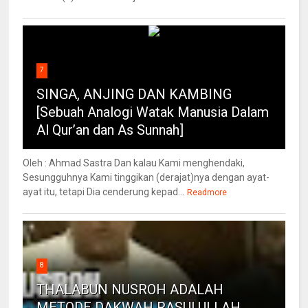
7
SINGA, ANJING DAN KAMBING
[Sebuah Analogi Watak Manusia Dalam
Al Qur’an dan As Sunnah]
Oleh : Ahmad Sastra Dan kalau Kami menghendaki,
Sesungguhnya Kami tinggikan (derajat)nya dengan ayat-
ayat itu, tetapi Dia cenderung kepad...
Readmore
8
THALABUN NUSROH ADALAH
METODE DAKWAH RASULULLAH