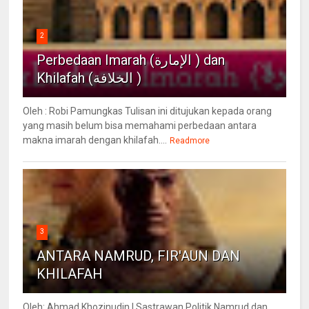
2
Perbedaan Imarah (الإمارة ) dan
Khilafah (الخلافة )
Oleh : Robi Pamungkas Tulisan ini ditujukan kepada orang
yang masih belum bisa memahami perbedaan antara
makna imarah dengan khilafah....
Readmore
3
ANTARA NAMRUD, FIR'AUN DAN
KHILAFAH
Oleh: Ahmad Khozinudin | Sastrawan Politik Namrud dan