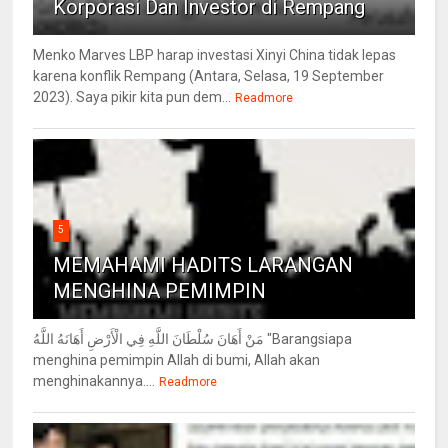
Korporasi Dan Investor di Rempang
Menko Marves LBP harap investasi Xinyi China tidak lepas
karena konflik Rempang (Antara, Selasa, 19 September
2023). Saya pikir kita pun dem...
Readmore
5
MEMAHAMI HADITS LARANGAN
MENGHINA PEMIMPIN
مَنْ أَهَانَ سُلْطَانَ اللَّهِ فِي الْأَرْضِ أَهَانَهُ اللَّهُ "Barangsiapa
menghina pemimpin Allah di bumi, Allah akan
menghinakannya....
Readmore