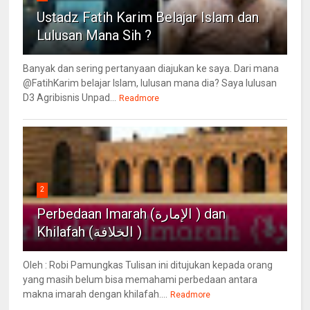
Ustadz Fatih Karim Belajar Islam dan
Lulusan Mana Sih ?
Banyak dan sering pertanyaan diajukan ke saya. Dari mana
@FatihKarim belajar Islam, lulusan mana dia? Saya lulusan
D3 Agribisnis Unpad...
Readmore
2
Perbedaan Imarah (الإمارة ) dan
Khilafah (الخلافة )
Oleh : Robi Pamungkas Tulisan ini ditujukan kepada orang
yang masih belum bisa memahami perbedaan antara
makna imarah dengan khilafah....
Readmore