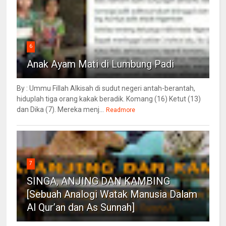
6
Anak Ayam Mati di Lumbung Padi
By : Ummu Fillah Alkisah di sudut negeri antah-berantah,
hiduplah tiga orang kakak beradik. Komang (16) Ketut (13)
dan Dika (7). Mereka menj...
Readmore
7
SINGA, ANJING DAN KAMBING
[Sebuah Analogi Watak Manusia Dalam
Al Qur’an dan As Sunnah]