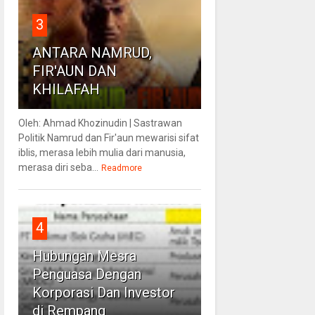
3
ANTARA NAMRUD,
FIR'AUN DAN
KHILAFAH
Oleh: Ahmad Khozinudin | Sastrawan
Politik Namrud dan Fir'aun mewarisi sifat
iblis, merasa lebih mulia dari manusia,
merasa diri seba...
Readmore
4
Hubungan Mesra
Penguasa Dengan
Korporasi Dan Investor
di Rempang