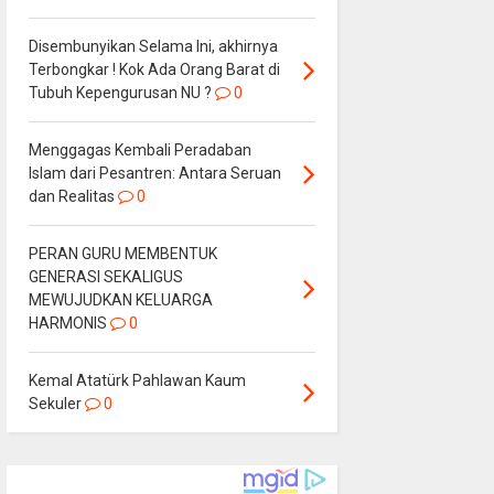
Disembunyikan Selama Ini, akhirnya
Terbongkar ! Kok Ada Orang Barat di
Tubuh Kepengurusan NU ?
0
Menggagas Kembali Peradaban
Islam dari Pesantren: Antara Seruan
dan Realitas
0
PERAN GURU MEMBENTUK
GENERASI SEKALIGUS
MEWUJUDKAN KELUARGA
HARMONIS
0
Kemal Atatürk Pahlawan Kaum
Sekuler
0