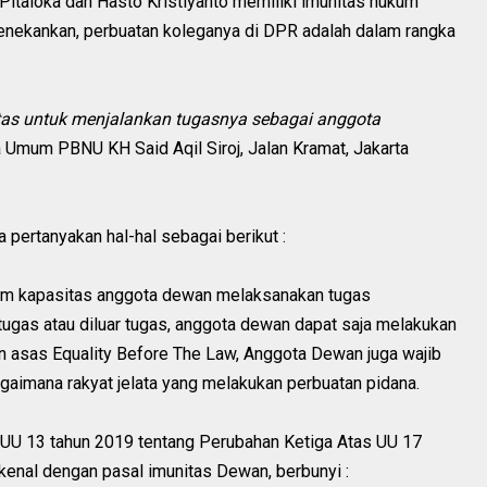
Pitaloka dan Hasto Kristiyanto memiliki imunitas hukum
menekankan, perbuatan koleganya di DPR adalah dalam rangka
tas untuk menjalankan tugasnya sebagai anggota
a Umum PBNU KH Said Aqil Siroj, Jalan Kramat, Jakarta
ta pertanyakan hal-hal sebagai berikut :
alam kapasitas anggota dewan melaksanakan tugas
ugas atau diluar tugas, anggota dewan dapat saja melakukan
n asas Equality Before The Law, Anggota Dewan juga wajib
aimana rakyat jelata yang melakukan perbuatan pidana.
UU 13 tahun 2019 tentang Perubahan Ketiga Atas UU 17
kenal dengan pasal imunitas Dewan, berbunyi :