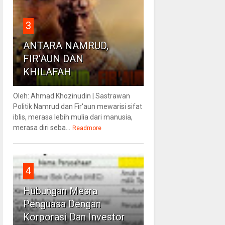
3
ANTARA NAMRUD,
FIR'AUN DAN
KHILAFAH
Oleh: Ahmad Khozinudin | Sastrawan
Politik Namrud dan Fir'aun mewarisi sifat
iblis, merasa lebih mulia dari manusia,
merasa diri seba...
Readmore
4
Hubungan Mesra
Penguasa Dengan
Korporasi Dan Investor