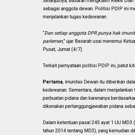
Selanjutnya, Basarah mengklaim Rieke Diah 
sebagai anggota dewan. Politisi PDIP ini 
menjalankan tugas kedewanan.
“
Dan setiap anggota DPR punya hak imuni
parlemen
,” ujar Basarah usai menemui Ketu
Pusat, Jumat (4/7).
Terkait pernyataan politisi PDIP ini, patut ki
Pertama
, imunitas Dewan itu diberikan d
kedewanan. Sementara, dalam menjalankan t
perbuatan pidana dan karenanya berdasarka
dikenakan pertanggungjawaban pidana sebag
Dalam ketentuan pasal 245 ayat 1 UU MD3 (
tahun 2014 tentang MD3), yang kemudian di