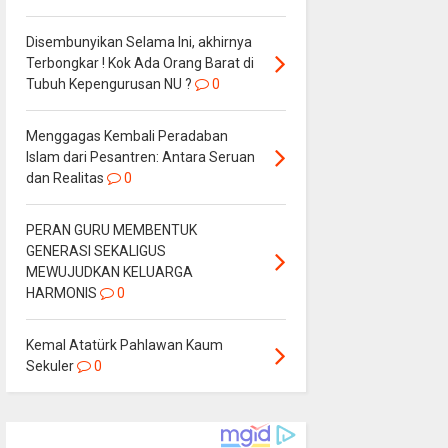
Disembunyikan Selama Ini, akhirnya
Terbongkar ! Kok Ada Orang Barat di
Tubuh Kepengurusan NU ?
0
Menggagas Kembali Peradaban
Islam dari Pesantren: Antara Seruan
dan Realitas
0
PERAN GURU MEMBENTUK
GENERASI SEKALIGUS
MEWUJUDKAN KELUARGA
HARMONIS
0
Kemal Atatürk Pahlawan Kaum
Sekuler
0