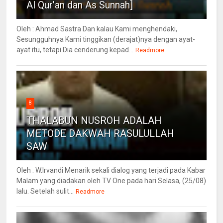
Al Qur’an dan As Sunnah]
Oleh : Ahmad Sastra Dan kalau Kami menghendaki,
Sesungguhnya Kami tinggikan (derajat)nya dengan ayat-
ayat itu, tetapi Dia cenderung kepad...
Readmore
8
THALABUN NUSROH ADALAH
METODE DAKWAH RASULULLAH
SAW
Oleh : W.Irvandi Menarik sekali dialog yang terjadi pada Kabar
Malam yang diadakan oleh TV One pada hari Selasa, (25/08)
lalu. Setelah sulit...
Readmore