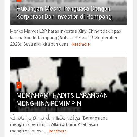
Hubungan Mesra Penguasa Dengan
Korporasi Dan Investor di Rempang
Menko Marves LBP harap investasi Xinyi China tidak lepas
karena konflik Rempang (Antara, Selasa, 19 September
2023). Saya pikir kita pun dem...
Readmore
5
MEMAHAMI HADITS LARANGAN
MENGHINA PEMIMPIN
مَنْ أَهَانَ سُلْطَانَ اللَّهِ فِي الْأَرْضِ أَهَانَهُ اللَّهُ "Barangsiapa
menghina pemimpin Allah di bumi, Allah akan
menghinakannya....
Readmore