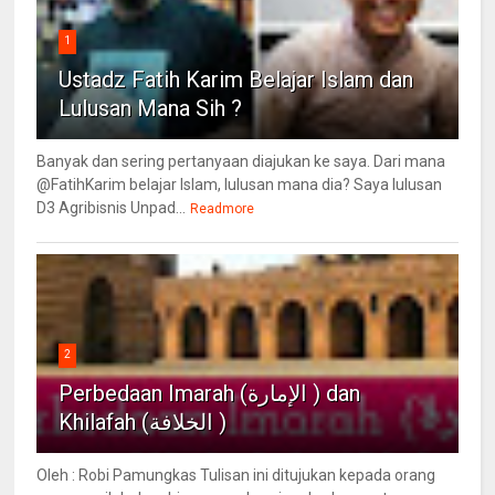
1
Ustadz Fatih Karim Belajar Islam dan
Lulusan Mana Sih ?
Banyak dan sering pertanyaan diajukan ke saya. Dari mana
@FatihKarim belajar Islam, lulusan mana dia? Saya lulusan
D3 Agribisnis Unpad...
Readmore
2
Perbedaan Imarah (الإمارة ) dan
Khilafah (الخلافة )
Oleh : Robi Pamungkas Tulisan ini ditujukan kepada orang