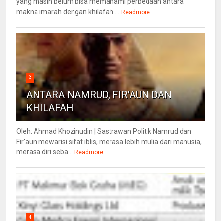
yang masih belum bisa memahami perbedaan antara
makna imarah dengan khilafah....
Readmore
3
ANTARA NAMRUD, FIR'AUN DAN
KHILAFAH
Oleh: Ahmad Khozinudin | Sastrawan Politik Namrud dan
Fir'aun mewarisi sifat iblis, merasa lebih mulia dari manusia,
merasa diri seba...
Readmore
4