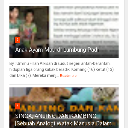
6
Anak Ayam Mati di Lumbung Padi
By : Ummu Fillah Alkisah di sudut negeri antah-berantah,
hiduplah tiga orang kakak beradik. Komang (16) Ketut (13)
dan Dika (7). Mereka menj...
Readmore
7
SINGA, ANJING DAN KAMBING
[Sebuah Analogi Watak Manusia Dalam