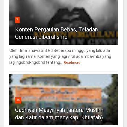
9
Konten Pergaulan Bebas, Teladan
Generasi Liberalisme
Oleh : Ima Isnawati, S.Pd Beberapa minggu yang lalu ada
yang lagi rame. Konten yang lagi viral ada mba-mba yang
lagi ngobrol-ngobrol tentang...
Readmore
10
Qadhiyah Masyiriyah (antara Muslim
dan Kafir dalam menyikapi Khilafah)