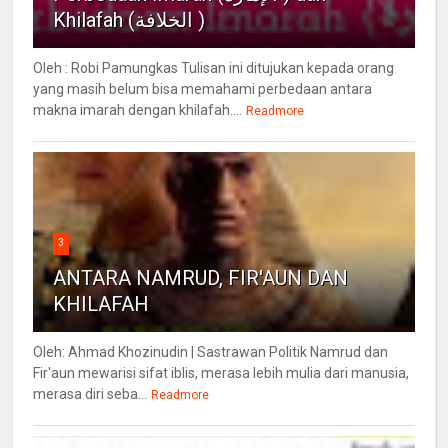
Khilafah (الخلافة )
Oleh : Robi Pamungkas Tulisan ini ditujukan kepada orang
yang masih belum bisa memahami perbedaan antara
makna imarah dengan khilafah....
Readmore
3
ANTARA NAMRUD, FIR'AUN DAN
KHILAFAH
Oleh: Ahmad Khozinudin | Sastrawan Politik Namrud dan
Fir'aun mewarisi sifat iblis, merasa lebih mulia dari manusia,
merasa diri seba...
Readmore