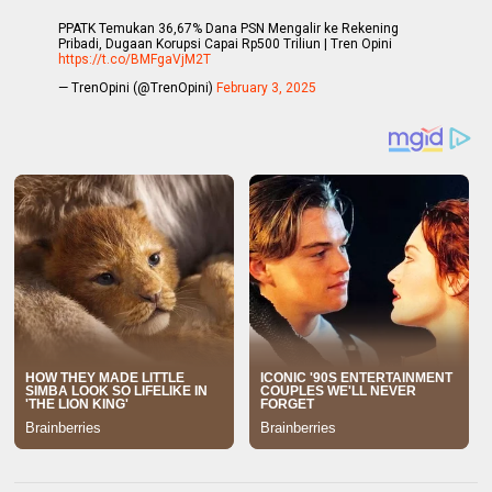
PPATK Temukan 36,67% Dana PSN Mengalir ke Rekening
Pribadi, Dugaan Korupsi Capai Rp500 Triliun | Tren Opini
https://t.co/BMFgaVjM2T
— TrenOpini (@TrenOpini)
February 3, 2025