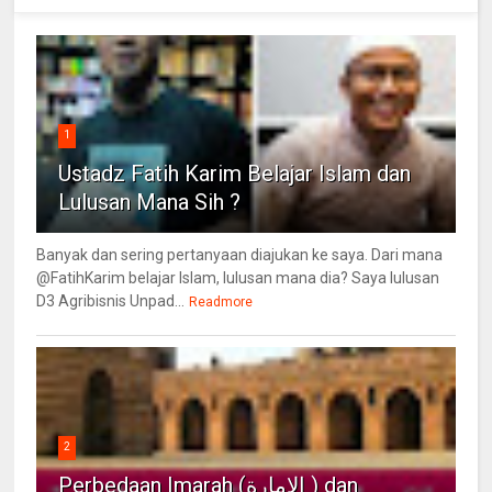
1
Ustadz Fatih Karim Belajar Islam dan
Lulusan Mana Sih ?
Banyak dan sering pertanyaan diajukan ke saya. Dari mana
@FatihKarim belajar Islam, lulusan mana dia? Saya lulusan
D3 Agribisnis Unpad...
Readmore
2
Perbedaan Imarah (الإمارة ) dan