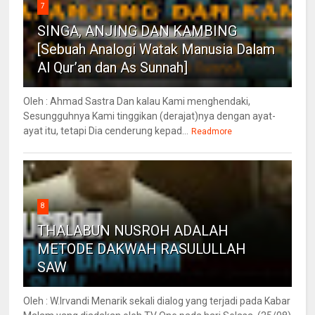
7
SINGA, ANJING DAN KAMBING
[Sebuah Analogi Watak Manusia Dalam
Al Qur’an dan As Sunnah]
Oleh : Ahmad Sastra Dan kalau Kami menghendaki,
Sesungguhnya Kami tinggikan (derajat)nya dengan ayat-
ayat itu, tetapi Dia cenderung kepad...
Readmore
8
THALABUN NUSROH ADALAH
METODE DAKWAH RASULULLAH
SAW
Oleh : W.Irvandi Menarik sekali dialog yang terjadi pada Kabar