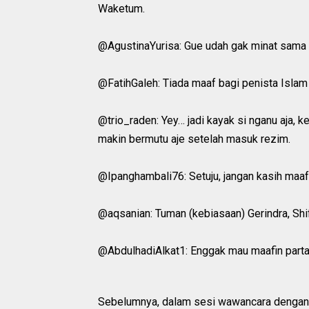
Waketum.
@AgustinaYurisa: Gue udah gak minat sama 
@FatihGaleh: Tiada maaf bagi penista Islam
@trio_raden: Yey… jadi kayak si nganu aja, 
makin bermutu aje setelah masuk rezim.
@Ipanghambali76: Setuju, jangan kasih maaf
@aqsanian: Tuman (kebiasaan) Gerindra, Shi
@AbdulhadiAlkat1: Enggak mau maafin partai
Sebelumnya, dalam sesi wawancara dengan 