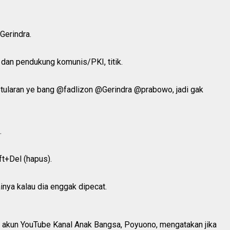
Gerindra.
 dan pendukung komunis/PKI, titik.
ketularan ye bang @fadlizon @Gerindra @prabowo, jadi gak
.
ft+Del (hapus).
nya kalau dia enggak dipecat.
akun YouTube Kanal Anak Bangsa, Poyuono, mengatakan jika