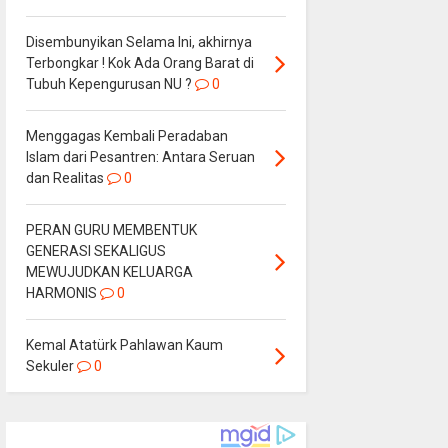
Disembunyikan Selama Ini, akhirnya
Terbongkar ! Kok Ada Orang Barat di
Tubuh Kepengurusan NU ?
0
Menggagas Kembali Peradaban
Islam dari Pesantren: Antara Seruan
dan Realitas
0
PERAN GURU MEMBENTUK
GENERASI SEKALIGUS
MEWUJUDKAN KELUARGA
HARMONIS
0
Kemal Atatürk Pahlawan Kaum
Sekuler
0