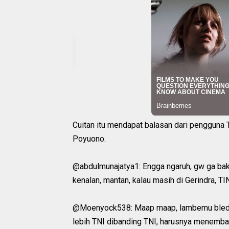
Cuitan itu mendapat balasan dari pengguna 
Poyuono.
@abdulmunajatya1: Engga ngaruh, gw ga bakal
kenalan, mantan, kalau masih di Gerindra, T
@Moenyock538: Maap maap, lambemu bledo
lebih TNI dibanding TNI, harusnya menembak