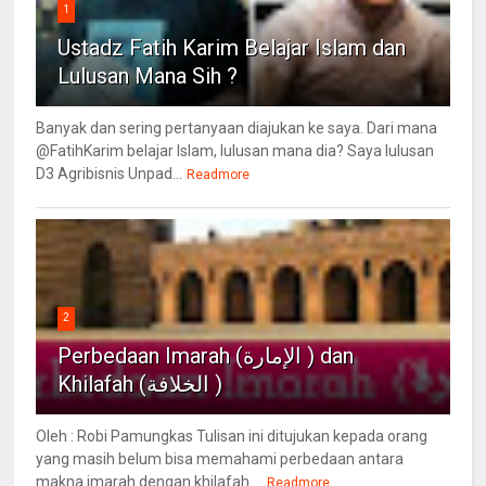
1
Ustadz Fatih Karim Belajar Islam dan
Lulusan Mana Sih ?
Banyak dan sering pertanyaan diajukan ke saya. Dari mana
@FatihKarim belajar Islam, lulusan mana dia? Saya lulusan
D3 Agribisnis Unpad...
Readmore
2
Perbedaan Imarah (الإمارة ) dan
Khilafah (الخلافة )
Oleh : Robi Pamungkas Tulisan ini ditujukan kepada orang
yang masih belum bisa memahami perbedaan antara
makna imarah dengan khilafah....
Readmore