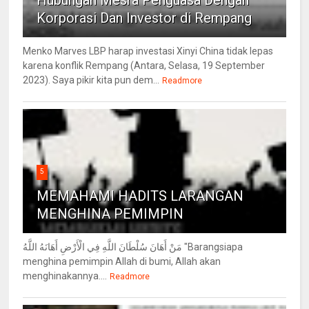
Hubungan Mesra Penguasa Dengan
Korporasi Dan Investor di Rempang
Menko Marves LBP harap investasi Xinyi China tidak lepas
karena konflik Rempang (Antara, Selasa, 19 September
2023). Saya pikir kita pun dem...
Readmore
5
MEMAHAMI HADITS LARANGAN
MENGHINA PEMIMPIN
مَنْ أَهَانَ سُلْطَانَ اللَّهِ فِي الْأَرْضِ أَهَانَهُ اللَّهُ "Barangsiapa
menghina pemimpin Allah di bumi, Allah akan
menghinakannya....
Readmore