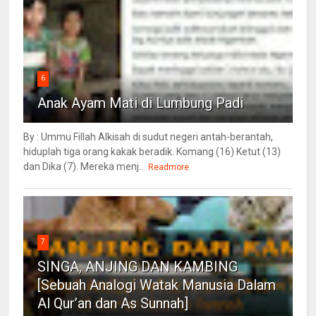
6
Anak Ayam Mati di Lumbung Padi
By : Ummu Fillah Alkisah di sudut negeri antah-berantah,
hiduplah tiga orang kakak beradik. Komang (16) Ketut (13)
dan Dika (7). Mereka menj...
Readmore
7
SINGA, ANJING DAN KAMBING
[Sebuah Analogi Watak Manusia Dalam
Al Qur’an dan As Sunnah]