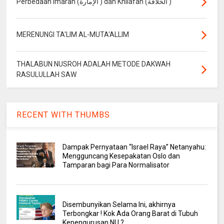
Perbedaan Imarah (الإمارة ) dan Khilafah (الخلافة )
MERENUNGI TA'LIM AL-MUTA'ALLIM
THALABUN NUSROH ADALAH METODE DAKWAH
RASULULLAH SAW
RECENT WITH THUMBS
Dampak Pernyataan “Israel Raya” Netanyahu:
Mengguncang Kesepakatan Oslo dan
Tamparan bagi Para Normalisator
Disembunyikan Selama Ini, akhirnya
Terbongkar ! Kok Ada Orang Barat di Tubuh
Kepengurusan NU ?