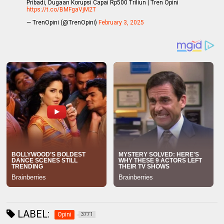
Pribadi, Dugaan Korupsi Capai Rp500 Triliun | Tren Opini
https://t.co/BMFgaVjM2T
— TrenOpini (@TrenOpini)
February 3, 2025
LABEL:
Opini
3771