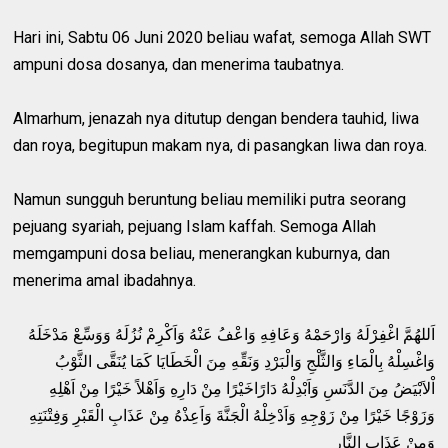
Hari ini, Sabtu 06 Juni 2020 beliau wafat, semoga Allah SWT
ampuni dosa dosanya, dan menerima taubatnya.
Almarhum, jenazah nya ditutup dengan bendera tauhid, liwa
dan roya, begitupun makam nya, di pasangkan liwa dan roya.
Namun sungguh beruntung beliau memiliki putra seorang
pejuang syariah, pejuang Islam kaffah. Semoga Allah
memgampuni dosa beliau, menerangkan kuburnya, dan
menerima amal ibadahnya.
اَللهُمَّ اغْفِرْلَهُ وَارْحَمْهُ وَعَافِهِ وَاعْفُ عَنْهُ وَاَكْرِمْ نُزُلَهُ وَوَسِّعْ مَدْخَلَهُ
وَاغْسِلْهُ بِالْمَاءِ وَالثَّلْجِ وَالْبَرْدِ وَنَقِّهِ مِنَ الْخَطَايَا كَمَا يُنَقَّى الثَّوْبُ
اْلاَبْيَضُ مِنَ الدَّنَسِ وَاَبْدِلْهُ دَارًاخَيْرًا مِنْ دَارِهِ وَاَهْلاً خَيْرًا مِنْ اَهْلِهِ
وَزَوْجًا خَيْرًا مِنْ زَوْجِهِ وَاَدْخِلْهُ الْجَنَّةَ وَاَعِذْهُ مِنْ عَذَابِ الْقَبْرِ وَفِتْنَتِهِ
وَمِنْ عَذَابِ النَّارِ