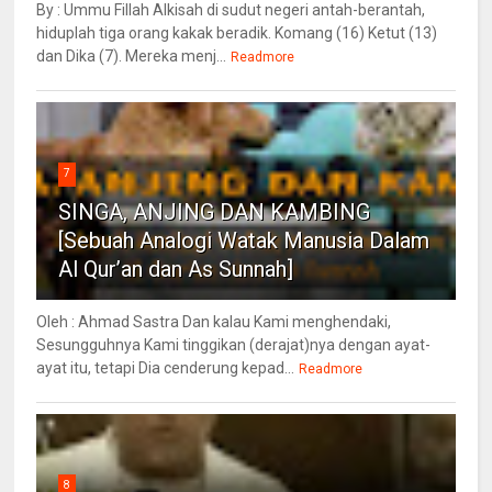
By : Ummu Fillah Alkisah di sudut negeri antah-berantah,
hiduplah tiga orang kakak beradik. Komang (16) Ketut (13)
dan Dika (7). Mereka menj...
Readmore
7
SINGA, ANJING DAN KAMBING
[Sebuah Analogi Watak Manusia Dalam
Al Qur’an dan As Sunnah]
Oleh : Ahmad Sastra Dan kalau Kami menghendaki,
Sesungguhnya Kami tinggikan (derajat)nya dengan ayat-
ayat itu, tetapi Dia cenderung kepad...
Readmore
8