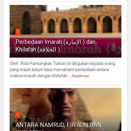
2
Perbedaan Imarah (الإمارة ) dan
Khilafah (الخلافة )
Oleh : Robi Pamungkas Tulisan ini ditujukan kepada orang
yang masih belum bisa memahami perbedaan antara
makna imarah dengan khilafah....
Readmore
3
ANTARA NAMRUD, FIR'AUN DAN