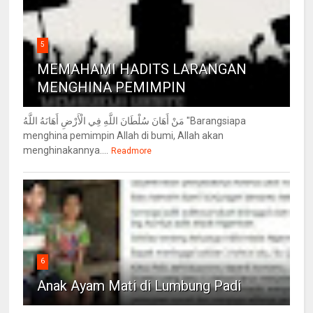
5
MEMAHAMI HADITS LARANGAN
MENGHINA PEMIMPIN
مَنْ أَهَانَ سُلْطَانَ اللَّهِ فِي الْأَرْضِ أَهَانَهُ اللَّهُ "Barangsiapa
menghina pemimpin Allah di bumi, Allah akan
menghinakannya....
Readmore
6
Anak Ayam Mati di Lumbung Padi