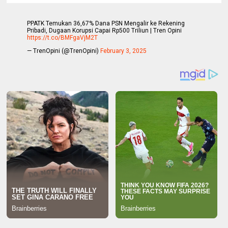
PPATK Temukan 36,67% Dana PSN Mengalir ke Rekening
Pribadi, Dugaan Korupsi Capai Rp500 Triliun | Tren Opini
https://t.co/BMFgaVjM2T
— TrenOpini (@TrenOpini)
February 3, 2025