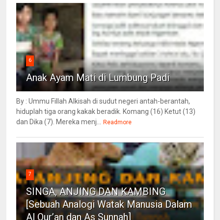
6
Anak Ayam Mati di Lumbung Padi
By : Ummu Fillah Alkisah di sudut negeri antah-berantah,
hiduplah tiga orang kakak beradik. Komang (16) Ketut (13)
dan Dika (7). Mereka menj...
Readmore
7
SINGA, ANJING DAN KAMBING
[Sebuah Analogi Watak Manusia Dalam
Al Qur’an dan As Sunnah]