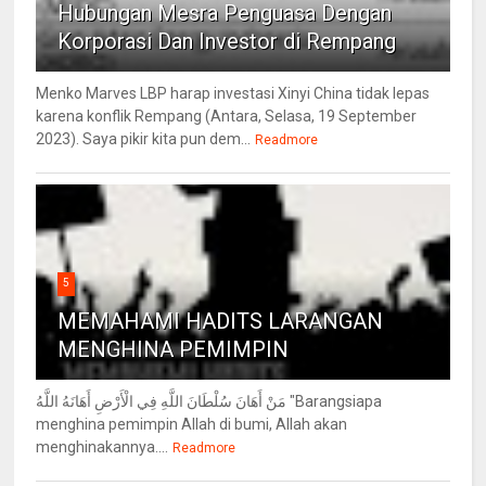
Hubungan Mesra Penguasa Dengan
Korporasi Dan Investor di Rempang
Menko Marves LBP harap investasi Xinyi China tidak lepas
karena konflik Rempang (Antara, Selasa, 19 September
2023). Saya pikir kita pun dem...
Readmore
5
MEMAHAMI HADITS LARANGAN
MENGHINA PEMIMPIN
مَنْ أَهَانَ سُلْطَانَ اللَّهِ فِي الْأَرْضِ أَهَانَهُ اللَّهُ "Barangsiapa
menghina pemimpin Allah di bumi, Allah akan
menghinakannya....
Readmore