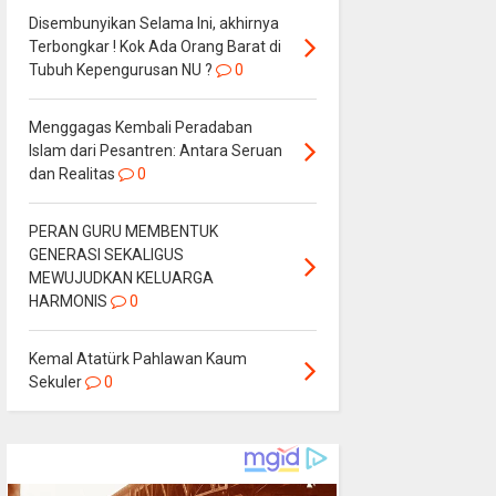
Disembunyikan Selama Ini, akhirnya
Terbongkar ! Kok Ada Orang Barat di
Tubuh Kepengurusan NU ?
0
Menggagas Kembali Peradaban
Islam dari Pesantren: Antara Seruan
dan Realitas
0
PERAN GURU MEMBENTUK
GENERASI SEKALIGUS
MEWUJUDKAN KELUARGA
HARMONIS
0
Kemal Atatürk Pahlawan Kaum
Sekuler
0