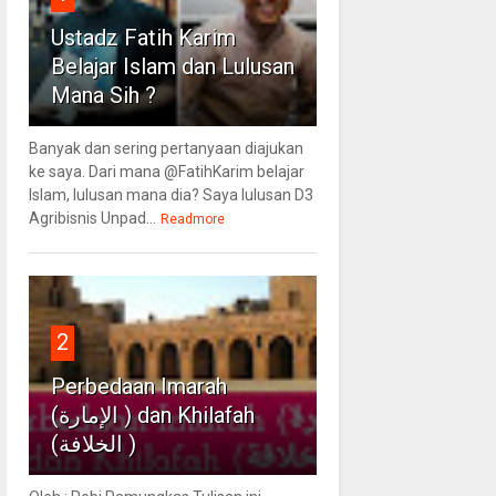
Ustadz Fatih Karim
Belajar Islam dan Lulusan
Mana Sih ?
Banyak dan sering pertanyaan diajukan
ke saya. Dari mana @FatihKarim belajar
Islam, lulusan mana dia? Saya lulusan D3
Agribisnis Unpad...
Readmore
2
Perbedaan Imarah
(الإمارة ) dan Khilafah
(الخلافة )