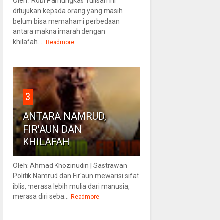
Oleh : Robi Pamungkas Tulisan ini
ditujukan kepada orang yang masih
belum bisa memahami perbedaan
antara makna imarah dengan
khilafah....
Readmore
3
ANTARA NAMRUD,
FIR'AUN DAN
KHILAFAH
Oleh: Ahmad Khozinudin | Sastrawan
Politik Namrud dan Fir'aun mewarisi sifat
iblis, merasa lebih mulia dari manusia,
merasa diri seba...
Readmore