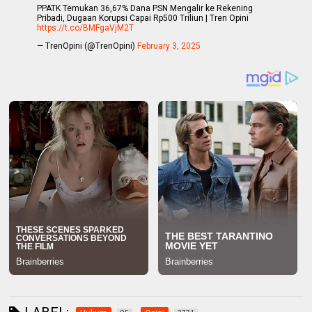
PPATK Temukan 36,67% Dana PSN Mengalir ke Rekening
Pribadi, Dugaan Korupsi Capai Rp500 Triliun | Tren Opini
https://t.co/BMFgaVjM2T
— TrenOpini (@TrenOpini)
February 3, 2025