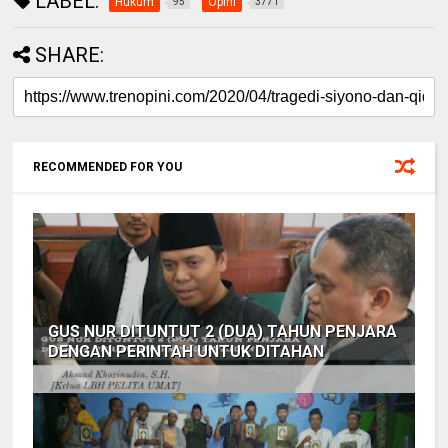
LABEL:
Hukum
Opini
95
3771
SHARE:
RECOMMENDED FOR YOU
GUS NUR DITUNTUT 2 (DUA) TAHUN PENJARA
DENGAN PERINTAH UNTUK DITAHAN