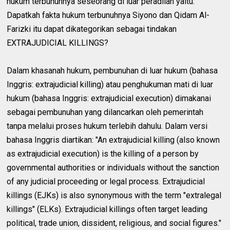
hukum terbunuhnya seseorang di luar peradilan yaitu:
Dapatkah fakta hukum terbunuhnya Siyono dan Qidam Al-
Farizki itu dapat dikategorikan sebagai tindakan
EXTRAJUDICIAL KILLINGS?
Dalam khasanah hukum, pembunuhan di luar hukum (bahasa
Inggris: extrajudicial killing) atau penghukuman mati di luar
hukum (bahasa Inggris: extrajudicial execution) dimakanai
sebagai pembunuhan yang dilancarkan oleh pemerintah
tanpa melalui proses hukum terlebih dahulu. Dalam versi
bahasa Inggris diartikan: "An extrajudicial killing (also known
as extrajudicial execution) is the killing of a person by
governmental authorities or individuals without the sanction
of any judicial proceeding or legal process. Extrajudicial
killings (EJKs) is also synonymous with the term "extralegal
killings" (ELKs). Extrajudicial killings often target leading
political, trade union, dissident, religious, and social figures."