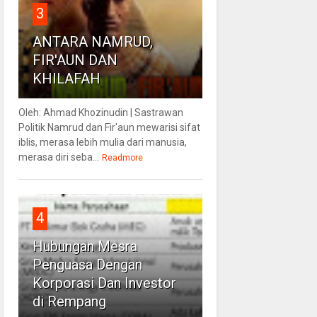
3
ANTARA NAMRUD,
FIR'AUN DAN
KHILAFAH
Oleh: Ahmad Khozinudin | Sastrawan
Politik Namrud dan Fir'aun mewarisi sifat
iblis, merasa lebih mulia dari manusia,
merasa diri seba...
Readmore
4
Hubungan Mesra
Penguasa Dengan
Korporasi Dan Investor
di Rempang