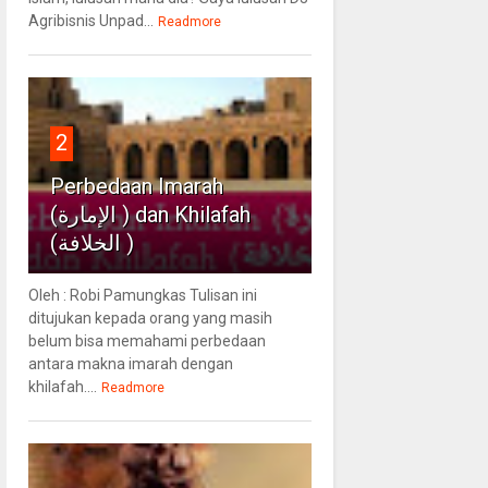
Agribisnis Unpad...
Readmore
2
Perbedaan Imarah
(الإمارة ) dan Khilafah
(الخلافة )
Oleh : Robi Pamungkas Tulisan ini
ditujukan kepada orang yang masih
belum bisa memahami perbedaan
antara makna imarah dengan
khilafah....
Readmore