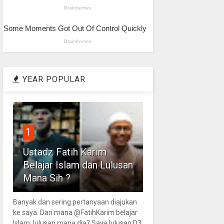
YEAR POPULAR
1
Ustadz Fatih Karim
Belajar Islam dan Lulusan
Mana Sih ?
Banyak dan sering pertanyaan diajukan
ke saya. Dari mana @FatihKarim belajar
Islam, lulusan mana dia? Saya lulusan D3