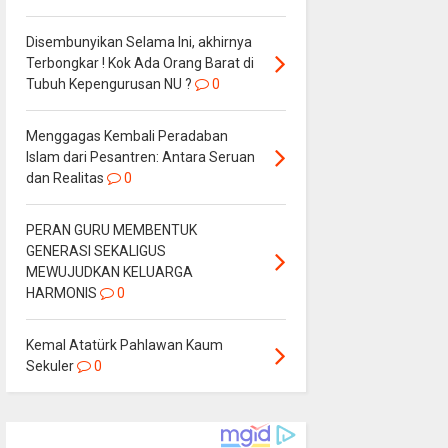
Disembunyikan Selama Ini, akhirnya
Terbongkar ! Kok Ada Orang Barat di
Tubuh Kepengurusan NU ?
0
Menggagas Kembali Peradaban
Islam dari Pesantren: Antara Seruan
dan Realitas
0
PERAN GURU MEMBENTUK
GENERASI SEKALIGUS
MEWUJUDKAN KELUARGA
HARMONIS
0
Kemal Atatürk Pahlawan Kaum
Sekuler
0